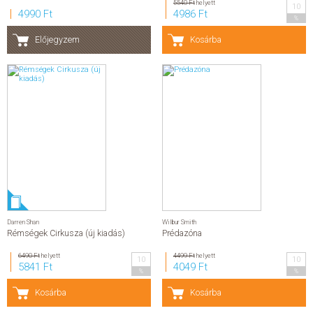
5540 Ft
helyett
10
4990 Ft
4986 Ft
%
Előjegyzem
Kosárba
Darren Shan
Wilbur Smith
Rémségek Cirkusza (új kiadás)
Prédazóna
6490 Ft
helyett
4499 Ft
helyett
10
10
5841 Ft
4049 Ft
%
%
Kosárba
Kosárba