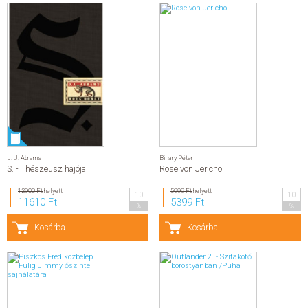
J. J. Abrams
Bihary Péter
S. - Thészeusz hajója
Rose von Jericho
12900 Ft
helyett
5999 Ft
helyett
10
10
11610 Ft
5399 Ft
%
%
Kosárba
Kosárba