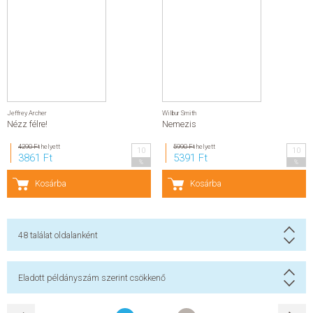
Jeffrey Archer
Wilbur Smith
Nézz félre!
Nemezis
4290 Ft
helyett
5990 Ft
helyett
10
10
3861 Ft
5391 Ft
%
%
Kosárba
Kosárba
48
találat oldalanként
Eladott példányszám szerint csökkenő