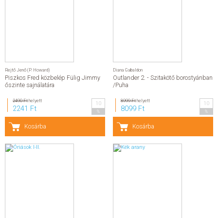
Rejtő Jenő (P. Howard)
Diana Gabaldon
Piszkos Fred közbelép Fülig Jimmy
Outlander 2. - Szitakötő borostyánban
őszinte sajnálatára
/Puha
2490 Ft
helyett
8999 Ft
helyett
10
10
2241 Ft
8099 Ft
%
%
Kosárba
Kosárba