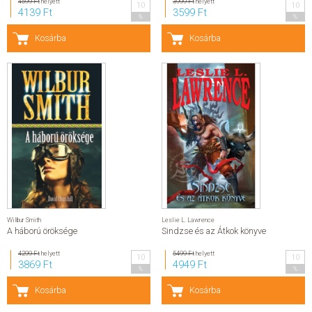
4599 Ft
helyett
3999 Ft
helyett
10
10
4139 Ft
3599 Ft
%
%
Kosárba
Kosárba
Wilbur Smith
Leslie L. Lawrence
A háború öröksége
Sindzse és az Átkok könyve
4299 Ft
helyett
5499 Ft
helyett
10
10
3869 Ft
4949 Ft
%
%
Kosárba
Kosárba