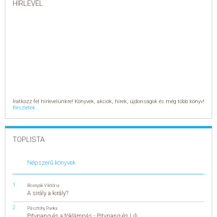
HÍRLEVÉL
Iratkozz fel hírlevelünkre! Könyvek, akciók, hírek, újdonságok és még több könyv!
Részletek...
TOPLISTA
Népszerű könyvek
Bosnyák Viktória
A sirály a király?
Pásztohy Panka
Pitypang és a töklámpás - Pitypang és Lili