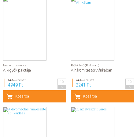
Leslie L. Lawrence
Rejtő Jenő (P. Howard)
A kígyók palotája
A három testőr Afrikában
5499 Ft
helyett
2490 Ft
helyett
10
10
4949 Ft
2241 Ft
%
%
Kosárba
Kosárba