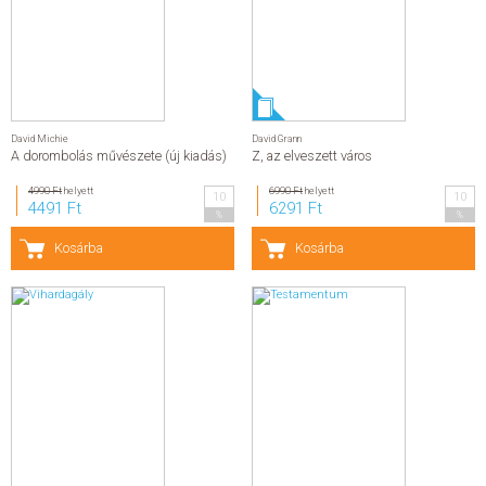
David Michie
David Grann
A dorombolás művészete (új kiadás)
Z, az elveszett város
4990 Ft
helyett
6990 Ft
helyett
10
10
4491 Ft
6291 Ft
%
%
Kosárba
Kosárba