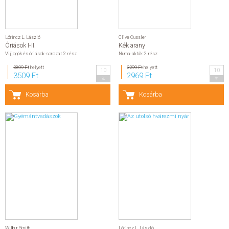
Lőrincz L. László
Clive Cussler
Óriások I-II.
Kék arany
Vijjogók és óriások-sorozat 2. rész
Numa-akták 2. rész
3899 Ft
helyett
3299 Ft
helyett
10
10
3509 Ft
2969 Ft
%
%
Kosárba
Kosárba
Wilbur Smith
Lőrincz L. László