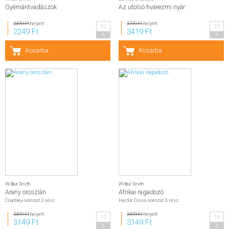
Gyémántvadászok
Az utolsó hvárezmi nyár
2499 Ft
helyett
3799 Ft
helyett
10
10
2249 Ft
3419 Ft
%
%
Kosárba
Kosárba
Wilbur Smith
Wilbur Smith
Arany oroszlán
Afrikai ragadozó
Courtney-sorozat 2. rész
Hector Cross-sorozat 3. rész
3499 Ft
helyett
3499 Ft
helyett
10
10
3149 Ft
3149 Ft
%
%