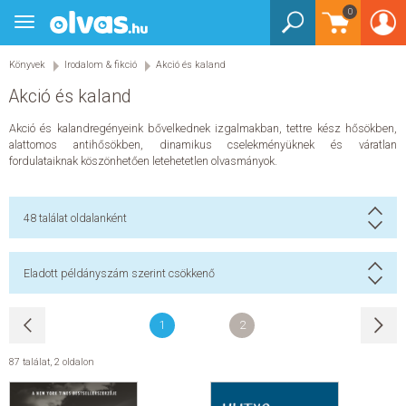
Bejelentkezés
0
Könyvek
Toggle
Könyvek
navigation
Gyermek és ifjúsági
Gyermek és ifjúsági
Könyvek
Irodalom & fikció
Akció és kaland
Bébi - 2 éves
Akció és kaland
3-5 éves
3-5 éves
Barátság
Akció és kalandregényeink bővelkednek izgalmakban, tettre kész hősökben,
Akció, kaland, nyomozás
alattomos antihősökben, dinamikus cselekményüknek és váratlan
Mesekönyv
fordulataiknak köszönhetően letehetetlen olvasmányok.
6-8 éves
6-8 éves
Barátság
Akció, kaland, nyomozás
48
találat oldalanként
Mesekönyv
9-12 éves
9-12 éves
Barátság
Eladott példányszám szerint csökkenő
Akció, kaland, nyomozás
Humor, képregény
Sci-fi, disztópia, mystery
Mesekönyv
Foglalkoztatók
1
2
Foglalkoztatók
Játék
87 találat
,
2 oldalon
Gyerekeknek
Gyerekeknek
Foglalkoztató