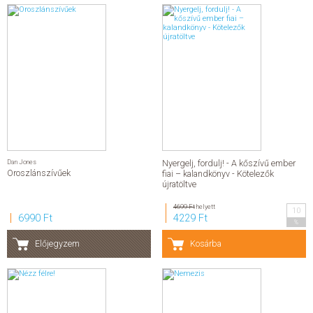
Dan Jones
Nyergelj, fordulj! - A kőszívű ember
Oroszlánszívűek
fiai – kalandkönyv - Kötelezők
újratöltve
4699 Ft
helyett
10
6990 Ft
4229 Ft
%
Előjegyzem
Kosárba