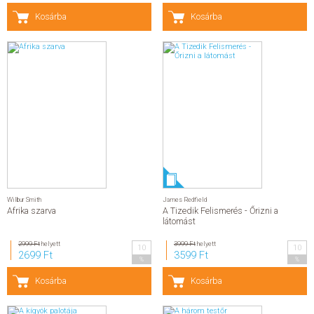
Kosárba
Kosárba
Wilbur Smith
James Redfield
Afrika szarva
A Tizedik Felismerés - Őrizni a
látomást
2999 Ft
helyett
3999 Ft
helyett
10
10
2699 Ft
3599 Ft
%
%
Kosárba
Kosárba