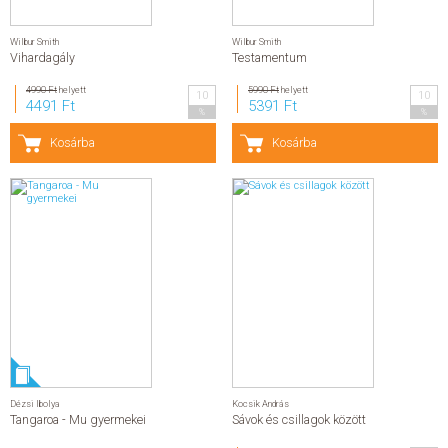
Wilbur Smith
Wilbur Smith
Vihardagály
Testamentum
4990 Ft
helyett
5990 Ft
helyett
10
10
4491 Ft
5391 Ft
%
%
Kosárba
Kosárba
Dézsi Ibolya
Kocsik András
Tangaroa - Mu gyermekei
Sávok és csillagok között