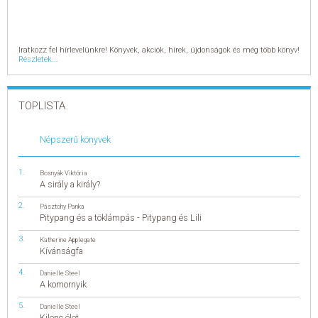
Iratkozz fel hírlevelünkre! Könyvek, akciók, hírek, újdonságok és még több könyv!
Részletek...
TOPLISTA
Népszerű könyvek
Bosnyák Viktória
A sirály a király?
Pásztohy Panka
Pitypang és a töklámpás - Pitypang és Lili
Katherine Applegate
Kívánságfa
Danielle Steel
A komornyik
Danielle Steel
Kilenc élet