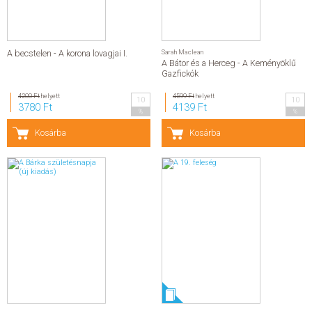
A becstelen - A korona lovagjai I.
Sarah Maclean
A Bátor és a Herceg - A Keményöklű
Gazfickók
4200 Ft
helyett
4599 Ft
helyett
10
10
3780 Ft
4139 Ft
%
%
Kosárba
Kosárba