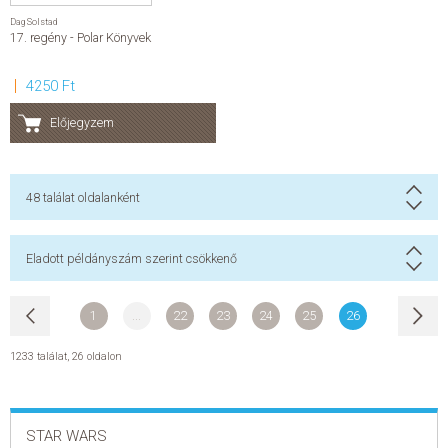
Dag Solstad
17. regény - Polar Könyvek
4250 Ft
Előjegyzem
48
találat oldalanként
Eladott példányszám szerint csökkenő
1
...
22
23
24
25
26
1233 találat
,
26 oldalon
STAR WARS