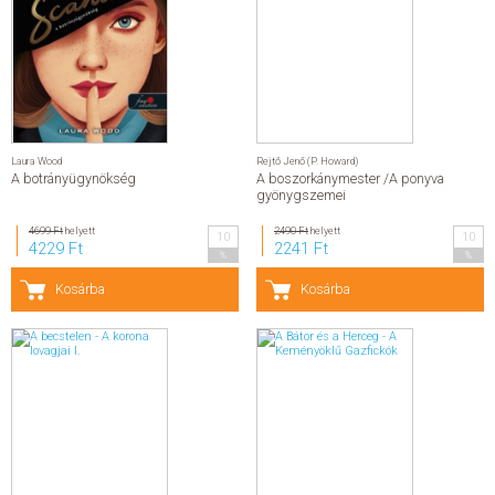
Laura Wood
Rejtő Jenő (P. Howard)
A botrányügynökség
A boszorkánymester /A ponyva
gyönygszemei
4699 Ft
helyett
2490 Ft
helyett
10
10
4229 Ft
2241 Ft
%
%
Kosárba
Kosárba