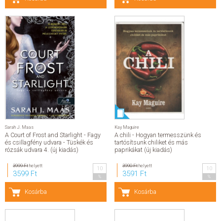
Utazás
Utazás
Útikönyv
Napjaink, gazdaság, politika
Napjaink, gazdaság, politika
Napjaink
Gazdaság
Politika
További címek
Vallás
Segédkönyv, tankönyv
Ismeretterjesztő
Család, gyermeknevelés
Család, gyermeknevelés
Gyermeknevelés
Párkapcsolat
Ezotéria
Sarah J. Maas
Kay Maguire
Ezotéria
A Court of Frost and Starlight - Fagy
A chili - Hogyan termesszünk és
Ezotéria
és csillagfény udvara - Tüskék és
tartósítsunk chiliket és más
Gasztronómia
rózsák udvara 4. (új kiadás)
paprikákat (új kiadás)
Gasztronómia
Szakácskönyvek
3999 Ft
helyett
3990 Ft
helyett
10
10
Kert, otthon, hobbi
3599 Ft
3591 Ft
Kert, otthon, hobbi
%
%
Otthon, lakás, ház
Kosárba
Kosárba
Szabadidő
Történelmi
Idegen nyelvű
Egyéb termékek