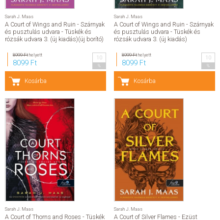
Studio tankönyvcsalád
Unterwegs tankönyvcsalád
Sarah J. Maas
Sarah J. Maas
Weitblick tankönyvcsalád
A Court of Wings and Ruin - Szárnyak
A Court of Wings and Ruin - Szárnyak
Olasz nyelv
Spanyol nyelv
és pusztulás udvara - Tüskék és
és pusztulás udvara - Tüskék és
Szókártyák
rózsák udvara 3. (új kiadás)(új borító)
rózsák udvara 3. (új kiadás)
Grimm szótárak
Grimm szótárak
8999 Ft
helyett
8999 Ft
helyett
10
10
Zsebszótár
8099 Ft
8099 Ft
%
%
Kisszótárak
Képes szótárak
Gyerekszótárak
Kosárba
Kosárba
Tanulószótárak
Kéziszótárak
Munkahelyi szótárak
Általános gazdasági szótárak
Szótárak nyelvtanulóknak
Gasztronómiai szakszótárak
Szótárhasználati munkafüzetek
Anyanyelvi szótárak
Család, gyermeknevelés
Család, gyermeknevelés
Babanapló
Család
Gyermeknevelés
Párkapcsolat
Ezotéria, vallások
Ezotéria, vallások
Asztrológia
Spiritualitás
Sarah J. Maas
Sarah J. Maas
Mágia
A Court of Thorns and Roses - Tüskék
A Court of Silver Flames - Ezüst
Meditáció