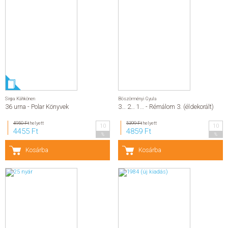
Sirpa Kähkönen
Böszörményi Gyula
36 urna - Polar Könyvek
3… 2… 1… - Rémálom 3. (éldekorált)
4950 Ft
helyett
5399 Ft
helyett
10
10
4455 Ft
4859 Ft
%
%
Kosárba
Kosárba