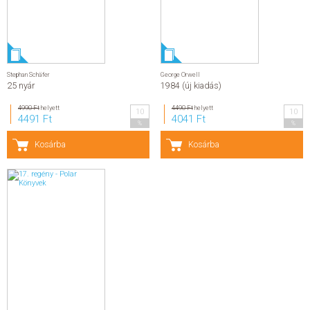
Stephan Schäfer
George Orwell
25 nyár
1984 (új kiadás)
4990 Ft
helyett
4490 Ft
helyett
10
10
4491 Ft
4041 Ft
%
%
Kosárba
Kosárba