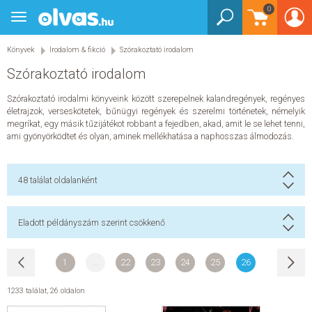
Bejelentkezés
0
Könyvek
Toggle
Könyvek
navigation
Gyermek és ifjúsági
Gyermek és ifjúsági
Könyvek
Irodalom & fikció
Szórakoztató irodalom
Bébi - 2 éves
Szórakoztató irodalom
3-5 éves
3-5 éves
Barátság
Szórakoztató irodalmi könyveink között szerepelnek kalandregények, regényes
Akció, kaland, nyomozás
életrajzok, verseskötetek, bűnügyi regények és szerelmi történetek, némelyik
Mesekönyv
megríkat, egy másik tűzijátékot robbant a fejedben, akad, amit le se lehet tenni,
6-8 éves
6-8 éves
ami gyönyörködtet és olyan, aminek mellékhatása a naphosszas álmodozás.
Barátság
Akció, kaland, nyomozás
Mesekönyv
9-12 éves
48
találat oldalanként
9-12 éves
Barátság
Akció, kaland, nyomozás
Humor, képregény
Eladott példányszám szerint csökkenő
Sci-fi, disztópia, mystery
Mesekönyv
Foglalkoztatók
Foglalkoztatók
1
...
22
23
24
25
26
Játék
Gyerekeknek
Gyerekeknek
1233 találat
,
26 oldalon
Foglalkoztató