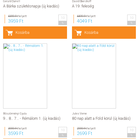
Gerald Durrell
David Ebershoff
A Bárka születésnapja (új kiadás)
A 19. feleség
4399 Ft
helyett
4499 Ft
helyett
10
10
3959 Ft
4049 Ft
%
%
Kosárba
Kosárba
Böszörményi Gyula
Jules Verne
9… 8… 7… - Rémálom 1. (új kiadás)
80 nap alatt a Föld körül (új kiadás)
3999 Ft
helyett
2999 Ft
helyett
10
10
3599 Ft
2699 Ft
%
%