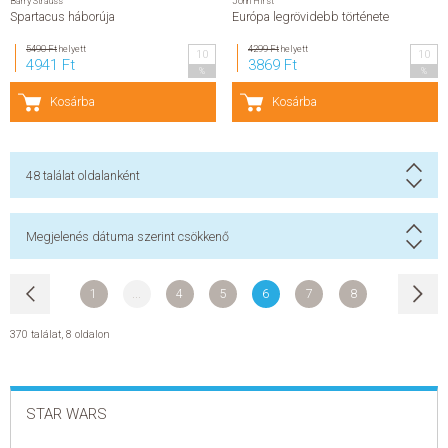
Barry Strauss
John Hirst
Spartacus háborúja
Európa legrövidebb története
5490 Ft
helyett
4299 Ft
helyett
10
10
4941 Ft
3869 Ft
%
%
Kosárba
Kosárba
48
találat oldalanként
Megjelenés dátuma szerint csökkenő
1
...
4
5
6
7
8
370 találat
,
8 oldalon
STAR WARS