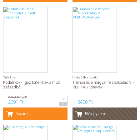
Tatár Imre
Ujváry Gábor (szerk.)
Ködalakok - Igaz történetek a múlt
Trianon és a magyar felsőoktatás V. -
századból
VERITAS Könyvek
2990 Ft
helyett
10
2691 Ft
3400 Ft
%
Kosárba
Előjegyzem