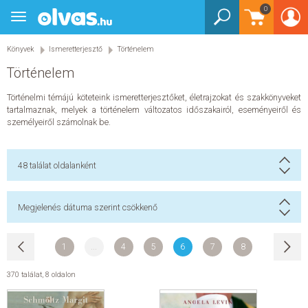
Bejelentkezés
0
Könyvek
Toggle
Könyvek
navigation
Gyermek és ifjúsági
Gyermek és ifjúsági
Könyvek
Ismeretterjesztő
Történelem
Bébi - 2 éves
Történelem
3-5 éves
3-5 éves
Barátság
Történelmi témájú köteteink ismeretterjesztőket, életrajzokat és szakkönyveket
Akció, kaland, nyomozás
tartalmaznak, melyek a történelem változatos időszakairól, eseményeiről és
Mesekönyv
személyeiről számolnak be.
6-8 éves
6-8 éves
Barátság
Akció, kaland, nyomozás
48
találat oldalanként
Mesekönyv
9-12 éves
9-12 éves
Barátság
Megjelenés dátuma szerint csökkenő
Akció, kaland, nyomozás
Humor, képregény
Sci-fi, disztópia, mystery
Mesekönyv
Foglalkoztatók
1
...
4
5
6
7
8
Foglalkoztatók
Játék
370 találat
,
8 oldalon
Gyerekeknek
Gyerekeknek
Foglalkoztató