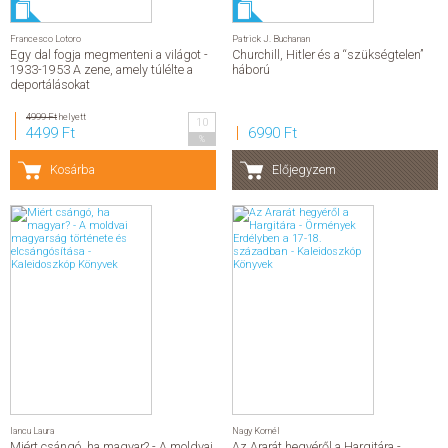
Francesco Lotoro
Patrick J. Buchanan
Egy dal fogja megmenteni a világot -
Churchill, Hitler és a “szükségtelen”
1933-1953 A zene, amely túlélte a
háború
deportálásokat
4999 Ft
helyett
10
4499 Ft
6990 Ft
%
Kosárba
Előjegyzem
Iancu Laura
Nagy Kornél
Miért csángó, ha magyar? - A moldvai
Az Ararát hegyéről a Hargitára -