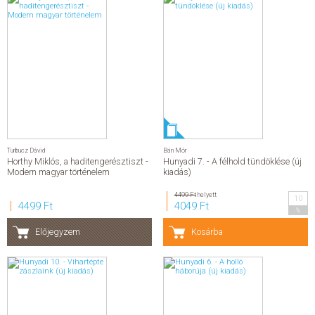
Turbucz Dávid
Bán Mór
Horthy Miklós, a haditengerésztiszt -
Hunyadi 7. - A félhold tündöklése (új
Modern magyar történelem
kiadás)
4499 Ft
helyett
10
4499 Ft
4049 Ft
%
Előjegyzem
Kosárba