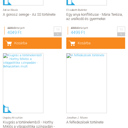
Adrian Weale
Elisabeth Badinter
A gonosz serege - Az SS története
Egy anya konfliktusai - Mária Terézia,
az uralkodó és gyermekei
4499 Ft
helyett
4999 Ft
helyett
10
10
4049 Ft
4499 Ft
%
%
Kosárba
Kosárba
Ungváry Krisztián
Jonathan J. Moore
Kiugrás a történelemből - Horthy
A felfedezések története
Miklós a világpolitika színpadán -