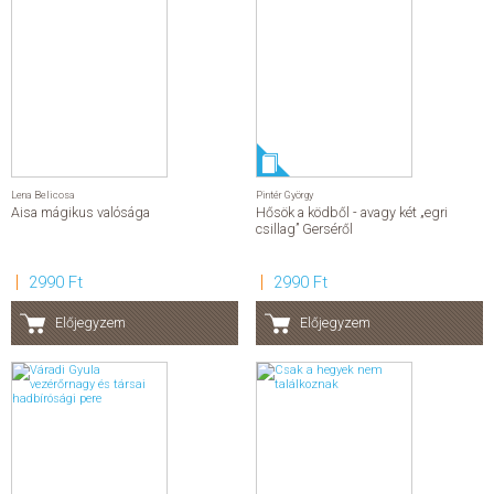
Lena Belicosa
Pintér György
Aisa mágikus valósága
Hősök a ködből - avagy két „egri
csillag” Gerséről
2990 Ft
2990 Ft
Előjegyzem
Előjegyzem