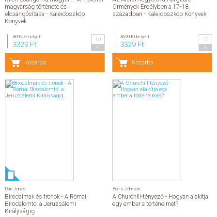
magyarság története és
Örmények Erdélyben a 17-18.
elcsángósítása - Kaleidoszkóp
században - Kaleidoszkóp Könyvek
Könyvek
3699 Ft
helyett
3699 Ft
helyett
10
10
3329 Ft
3329 Ft
%
%
Kosárba
Kosárba
Dan Jones
Boris Johnson
Birodalmak és trónok - A Római
A Churchill-tényező - Hogyan alakítja
Birodalomtól a Jeruzsálemi
egy ember a történelmet?
Királyságig