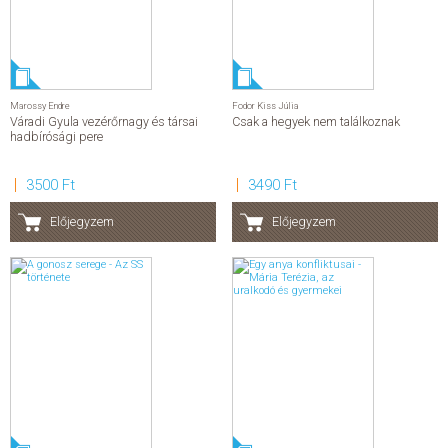
Marossy Endre
Fodor Kiss Júlia
Váradi Gyula vezérőrnagy és társai
Csak a hegyek nem találkoznak
hadbírósági pere
3500 Ft
3490 Ft
Előjegyzem
Előjegyzem