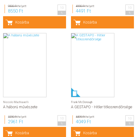
9500 Ft
helyett
4990 Ft
helyett
10
10
8550 Ft
4491 Ft
%
%
Kosárba
Kosárba
Niccolo Machiavelli
Frank McDonough
A háború művészete
A GESTAPO - Hitler titkosrendőrsége
3290 Ft
helyett
4499 Ft
helyett
10
10
2961 Ft
4049 Ft
%
%
Kosárba
Kosárba