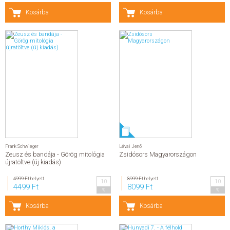
Kosárba
Kosárba
Frank Schwieger
Lévai Jenő
Zeusz és bandája - Görög mitológia
Zsidósors Magyarországon
újratöltve (új kiadás)
4999 Ft
helyett
8999 Ft
helyett
10
10
4499 Ft
8099 Ft
%
%
Kosárba
Kosárba