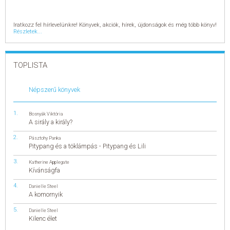
Iratkozz fel hírlevelünkre! Könyvek, akciók, hírek, újdonságok és még több könyv!
Részletek...
TOPLISTA
Népszerű könyvek
Bosnyák Viktória
A sirály a király?
Pásztohy Panka
Pitypang és a töklámpás - Pitypang és Lili
Katherine Applegate
Kívánságfa
Danielle Steel
A komornyik
Danielle Steel
Kilenc élet