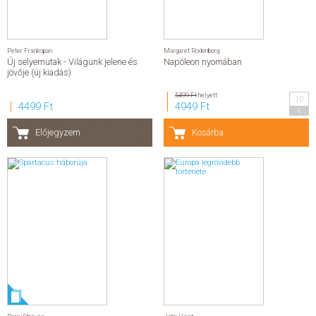
Peter Frankopan
Margaret Rodenberg
Új selyemutak - Világunk jelene és
Napóleon nyomában
jövője (új kiadás)
5499 Ft
helyett
10
4499 Ft
4949 Ft
%
Előjegyzem
Kosárba