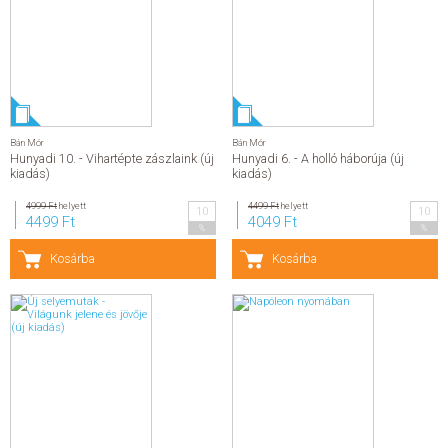
Bán Mór
Bán Mór
Hunyadi 10. - Vihartépte zászlaink (új
Hunyadi 6. - A holló háborúja (új
kiadás)
kiadás)
4999 Ft
helyett
4499 Ft
helyett
10
10
4499 Ft
4049 Ft
%
%
Kosárba
Kosárba