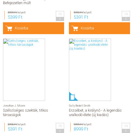
Befejezetlen múlt
5999 Ft
helyett
5990 Ft
helyett
10
10
5399 Ft
5391 Ft
%
%
Kosárba
Kosárba
Jonathan J. Moore
Sally Bedell Smith
Szélsőséges szekták, titkos
Erzsébet, a királynő - A legendás
társaságok
uralkodó élete (új kiadás)
5990 Ft
helyett
9999 Ft
helyett
10
10
5391 Ft
8999 Ft
%
%