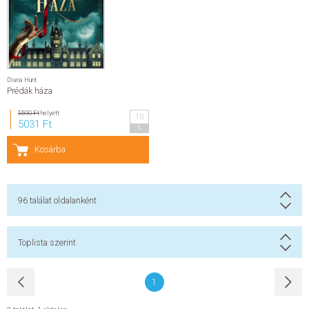
ELADÁSI SIKERLISTA
ÁLTALÁNOS SZERZŐDÉSI FELTÉTELEK
Diana Hunt
Prédák háza
ADATKEZELÉSI ÉS ADATVÉDELMI SZABÁLYZAT
5590 Ft
helyett
10
5031 Ft
%
Kosárba
96
találat oldalanként
Toplista szerint
1