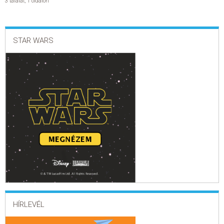
3 találat
,
1 oldalon
STAR WARS
HÍRLEVÉL