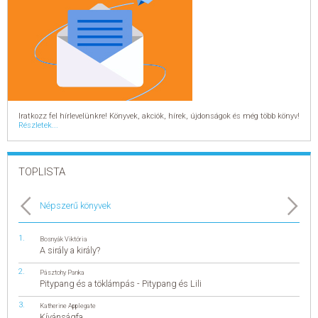
Iratkozz fel hírlevelünkre! Könyvek, akciók, hírek, újdonságok és még több könyv!
Részletek...
TOPLISTA
Népszerű könyvek
Bosnyák Viktória
A sirály a király?
Pásztohy Panka
Pitypang és a töklámpás - Pitypang és Lili
Katherine Applegate
Kívánságfa