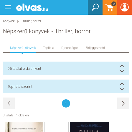
0
Toggle
BEJELENTKEZÉS
navigation
Könyvek
Thriller, horror
KÖNYVEK
Népszerű könyvek - Thriller, horror
E-KÖNYVEK
Népszerű könyvek
Toplista
Újdonságok
Előjegyezhető
EGYÉB TERMÉKEK
STAR WARS
96
találat oldalanként
AKCIÓ
Toplista szerint
ELŐJEGYEZHETŐ
1
NÉPSZERŰ KÖNYVEK
3 találat
,
1 oldalon
SEGÍTHETEK?