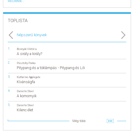
Részletek...
TOPLISTA
Népszerű könyvek
Bosnyák Viktória
A sirály a király?
Pásztohy Panka
Pitypang és a töklámpás - Pitypang és Lili
Katherine Applegate
Kívánságfa
Danielle Steel
A komornyik
Danielle Steel
Kilenc élet
Még több