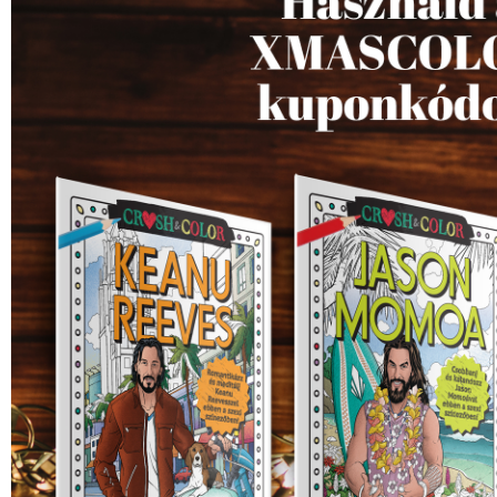
SZERZŐK
GYIK
SAJTÓANYAGOK
HÍREK
KAPCSOLAT
ELŐRENDELHETŐ KIADVÁNYOK
ÚJDONSÁGOK
ELŐRENDELÉSI TOPLISTA
KÍVÁNSÁG TOPLISTA