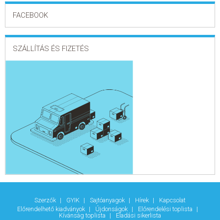
FACEBOOK
SZÁLLÍTÁS ÉS FIZETÉS
Szerzők
GYIK
Sajtóanyagok
Hírek
Kapcsolat
Előrendelhető kiadványok
Újdonságok
Előrendelési toplista
Kívánság toplista
Eladási sikerlista