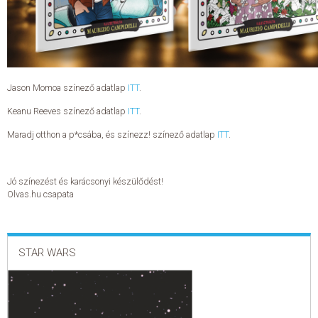
ELADÁSI SIKERLISTA
ÁLTALÁNOS SZERZŐDÉSI FELTÉTELEK
Jason Momoa színező adatlap
ITT
.
ADATKEZELÉSI ÉS ADATVÉDELMI SZABÁLYZAT
Keanu Reeves színező adatlap
ITT
.
Maradj otthon a p*csába, és színezz! színező adatlap
ITT
.
Jó színezést és karácsonyi készülődést!
Olvas.hu csapata
STAR WARS