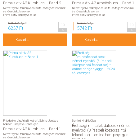
Prima aktiv A2 Kursbuch – Band 2
Prima aktiv A2 Arbeitsbuch – Band 1
Német nyelvi tankönyvcsalád felső tagozatosoknak
Német nyelvi tankönyvcsalád felső tagozatosoknak
és középiskolásoknak
és középiskolásoknak
Prima aktiv tankönyvcsalád
Prima aktiv tankönyvcsalád
6930 Ft
helyett
6380 Ft
helyett
10
10
6237 Ft
5742 Ft
%
%
Kosárba
Kosárba
Friederike Jin
,
Anjali Kothari
,
Sabine Jentges
,
Sominé Hrebik Olga
Robson Carapeto-Conceição
Érettségi mintafeladatsorok német
Prima aktiv A2 Kursbuch – Band 1
nyelvből (8 írásbeli középszintű
Német nyelvi tankönyvcsalád felső tagozatosoknak
feladatsor) – online hanganyaggal -
és középiskolásoknak