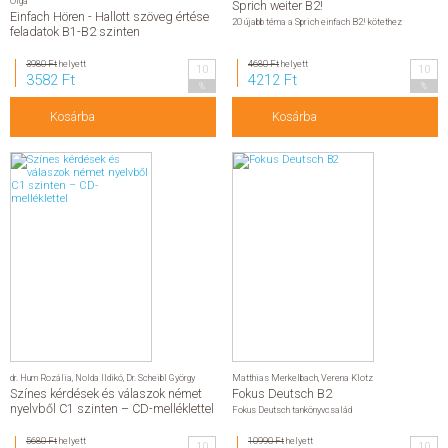
Olga
Sprich weiter B2!
Einfach Hören - Hallott szöveg értése
20 újabb téma a Sprich einfach B2! kötethez
feladatok B1-B2 szinten
3980 Ft
helyett
4680 Ft
helyett
10
10
3582 Ft
4212 Ft
%
%
Kosárba
Kosárba
dr. Hum Rozália
,
Nolda Ildikó
,
Dr. Scheibl György
Matthias Merkelbach
,
Verena Klotz
Színes kérdések és válaszok német
Fokus Deutsch B2
nyelvből C1 szinten – CD-melléklettel
Fokus Deutsch tankönyvcsalád
5680 Ft
helyett
10990 Ft
helyett
10
10