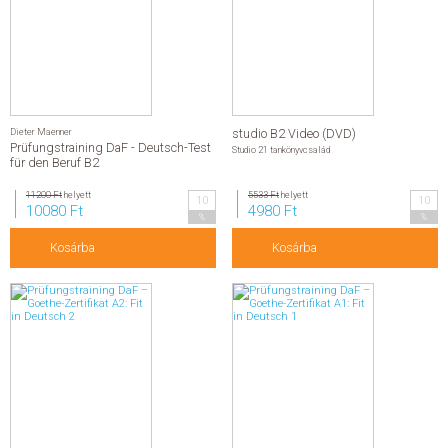
Dieter Maenner
studio B2 Video (DVD)
Prüfungstraining DaF - Deutsch-Test
Studio 21 tankönyvcsalád
für den Beruf B2
11200 Ft
helyett
5533 Ft
helyett
10
10
10080 Ft
4980 Ft
%
%
Kosárba
Kosárba