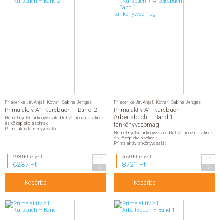
Friederike Jin
,
Anjali Kothari
,
Sabine Jentges
Friederike Jin
,
Anjali Kothari
,
Sabine Jentges
Prima aktiv A1 Kursbuch – Band 2
Prima aktiv A1 Kursbuch +
Arbeitsbuch – Band 1 –
Német nyelvi tankönyvcsalád felső tagozatosoknak
és középiskolásoknak
tankönyvcsomag
Prima aktiv tankönyvcsalád
Német nyelvi tankönyvcsalád felső tagozatosoknak
és középiskolásoknak
Prima aktiv tankönyvcsalád
6930 Ft
helyett
9690 Ft
helyett
10
10
6237 Ft
8721 Ft
%
%
Kosárba
Kosárba