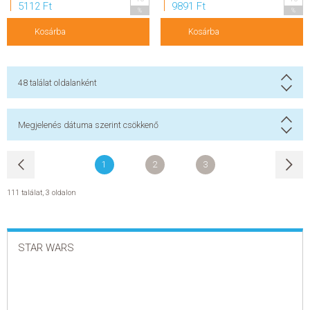
5112 Ft
9891 Ft
%
%
Kosárba
Kosárba
48
találat oldalanként
Megjelenés dátuma szerint csökkenő
1
2
3
111 találat
,
3 oldalon
STAR WARS