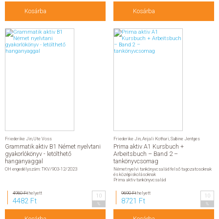
Kosárba
Kosárba
Friederike Jin
,
Ute Voss
Friederike Jin
,
Anjali Kothari
,
Sabine Jentges
Grammatik aktiv B1 Német nyelvtani
Prima aktiv A1 Kursbuch +
gyakorlókönyv - letölthető
Arbeitsbuch – Band 2 –
hanganyaggal
tankönyvcsomag
OH engedélyszám: TKV/903-12/2023
Német nyelvi tankönyvcsalád felső tagozatosoknak
és középiskolásoknak
Prima aktiv tankönyvcsalád
4980 Ft
helyett
9690 Ft
helyett
10
10
4482 Ft
8721 Ft
%
%
Kosárba
Kosárba