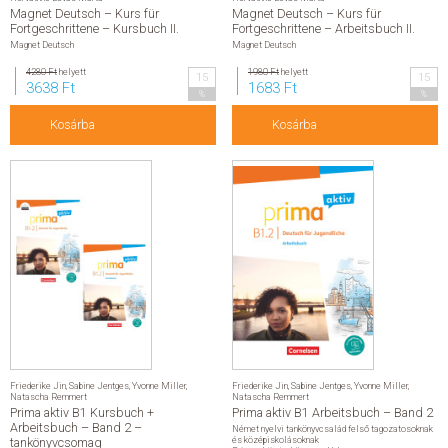
Thriller, horror
Magnet Deutsch – Kurs für
Magnet Deutsch – Kurs für
Krimi, fantasy, sci-fi
Krimi, fantasy, sci-fi
Fortgeschrittene – Kursbuch II.
Fortgeschrittene – Arbeitsbuch II.
Magnet Deutsch
Magnet Deutsch
Krimi
Fantasy
4280 Ft
helyett
1980 Ft
helyett
Sci-fi
15
15
3638 Ft
1683 Ft
További címek
%
%
Életmód, egészség
Életmód, egészség
Kosárba
Kosárba
Egészséges életmód, táplálkozás
Életvezetés
Jóga, fitness
Természetgyógyászat
Szépségápolás
Szexualitás
További címek
Utazás
Utazás
Útiszótár
Útikönyv
Segédkönyv, tankönyv
Segédkönyv, tankönyv
Középiskola
Középiskola
Biológia
Fizika
Friederike Jin
,
Sabine Jentges
,
Yvonne Miller
,
Friederike Jin
,
Sabine Jentges
,
Yvonne Miller
,
Földrajz
Natascha Remmert
Natascha Remmert
Informatika
Prima aktiv B1 Kursbuch +
Prima aktiv B1 Arbeitsbuch – Band 2
Kémia
Arbeitsbuch – Band 2 –
Közgazdaságtan
Német nyelvi tankönyvcsalád felső tagozatosoknak
Magyar nyelv és irodalom
és középiskolásoknak
tankönyvcsomag