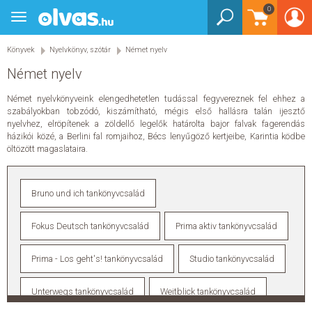
Bejelentkezés
0
Könyvek
Toggle
Könyvek
navigation
Gyermek és ifjúsági
Gyermek és ifjúsági
Könyvek
Nyelvkönyv, szótár
Német nyelv
Bébi - 2 éves
Német nyelv
3-5 éves
3-5 éves
Barátság
Német nyelvkönyveink elengedhetetlen tudással fegyvereznek fel ehhez a
Akció, kaland, nyomozás
szabályokban tobzódó, kiszámítható, mégis első hallásra talán ijesztő
Mesekönyv
nyelvhez, elröpítenek a zöldellő legelők határolta bajor falvak fagerendás
6-8 éves
6-8 éves
házikói közé, a Berlini fal romjaihoz, Bécs lenyűgöző kertjeibe, Karintia ködbe
öltözött magaslataira.
Barátság
Akció, kaland, nyomozás
Mesekönyv
9-12 éves
9-12 éves
Bruno und ich tankönyvcsalád
Barátság
Akció, kaland, nyomozás
Humor, képregény
Fokus Deutsch tankönyvcsalád
Prima aktiv tankönyvcsalád
Sci-fi, disztópia, mystery
Mesekönyv
Foglalkoztatók
Foglalkoztatók
Prima - Los geht's! tankönyvcsalád
Studio tankönyvcsalád
Játék
Gyerekeknek
Unterwegs tankönyvcsalád
Weitblick tankönyvcsalád
Gyerekeknek
Foglalkoztató