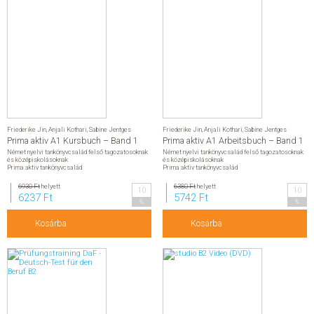
Friederike Jin
,
Anjali Kothari
,
Sabine Jentges
Friederike Jin
,
Anjali Kothari
,
Sabine Jentges
Prima aktiv A1 Kursbuch – Band 1
Prima aktiv A1 Arbeitsbuch – Band 1
Német nyelvi tankönyvcsalád felső tagozatosoknak
Német nyelvi tankönyvcsalád felső tagozatosoknak
és középiskolásoknak
és középiskolásoknak
Prima aktiv tankönyvcsalád
Prima aktiv tankönyvcsalád
6930 Ft
helyett
6380 Ft
helyett
10
10
6237 Ft
5742 Ft
%
%
Kosárba
Kosárba