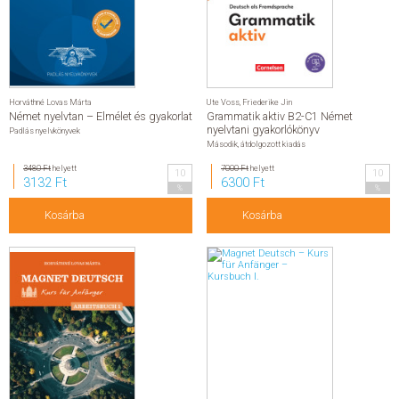
Horváthné Lovas Márta
Ute Voss
,
Friederike Jin
Német nyelvtan – Elmélet és gyakorlat
Grammatik aktiv B2-C1 Német
nyelvtani gyakorlókönyv
Padlás nyelvkönyvek
Második, átdolgozott kiadás
3480 Ft
helyett
7000 Ft
helyett
10
10
3132 Ft
6300 Ft
%
%
Kosárba
Kosárba