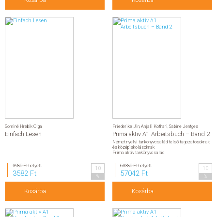
Sominé Hrebik Olga
Friederike Jin
,
Anjali Kothari
,
Sabine Jentges
Einfach Lesen
Prima aktiv A1 Arbeitsbuch – Band 2
Német nyelvi tankönyvcsalád felső tagozatosoknak
és középiskolásoknak
Prima aktiv tankönyvcsalád
3980 Ft
helyett
63380 Ft
helyett
10
10
3582 Ft
57042 Ft
%
%
Kosárba
Kosárba