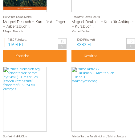
Horváthné Lovas Márta
Horváthné Lovas Márta
Magnet Deutsch – Kurs für Anfänger
Magnet Deutsch – Kurs für Anfänger
– Arbeitsbuch I.
– Kursbuch I.
Magnet Deutsch
Magnet Deutsch
1880 Ft
helyett
3980 Ft
helyett
15
15
1598 Ft
3383 Ft
%
%
Kosárba
Kosárba
Sominé Hrebik Olga
Friederike Jin
,
Anjali Kothari
,
Sabine Jentges
,