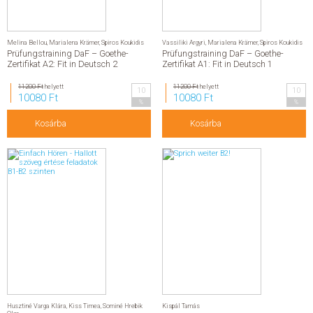
Melina Bellou
,
Marialena Krämer
,
Spiros Koukidis
Vassiliki Argyri
,
Marialena Krämer
,
Spiros Koukidis
Prüfungstraining DaF – Goethe-
Prüfungstraining DaF – Goethe-
Zertifikat A2: Fit in Deutsch 2
Zertifikat A1: Fit in Deutsch 1
11200 Ft
helyett
11200 Ft
helyett
10
10
10080 Ft
10080 Ft
%
%
Kosárba
Kosárba
Husztiné Varga Klára
,
Kiss Timea
,
Sominé Hrebik
Kispál Tamás