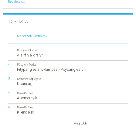
Részletek...
TOPLISTA
Népszerű könyvek
Bosnyák Viktória
A sirály a király?
Pásztohy Panka
Pitypang és a töklámpás - Pitypang és Lili
Katherine Applegate
Kívánságfa
Danielle Steel
A komornyik
Danielle Steel
Kilenc élet
Még több