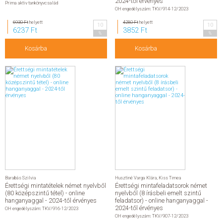
2024-től érvényes
Prima aktiv tankönyvcsalád
OH engedélyszám: TKV/914-12/2023
6930 Ft
helyett
4280 Ft
helyett
10
10
6237 Ft
3852 Ft
%
%
Kosárba
Kosárba
Barabás Szilvia
Husztiné Varga Klára
,
Kiss Timea
Érettségi mintatételek német nyelvből
Érettségi mintafeladatsorok német
(80 középszintű tétel) - online
nyelvből (8 írásbeli emelt szintű
hanganyaggal - 2024-től érvényes
feladatsor) - online hanganyaggal -
2024-től érvényes
OH engedélyszám: TKV/916-12/2023
OH engedélyszám: TKV/907-12/2023