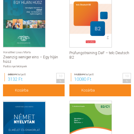
Horváthné Lovas Márta
Prüfungstraining DaF – telc Deutsch
Zwanzig weniger eins – Egy híján
B2
húsz
Padlás nyelvkönyvek
3480 Ft
helyett
11200 Ft
helyett
10
10
3132 Ft
10080 Ft
%
%
Kosárba
Kosárba