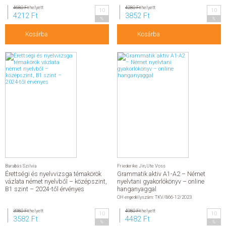
4680 Ft
helyett
4280 Ft
helyett
10
10
4212 Ft
3852 Ft
%
%
Kosárba
Kosárba
Barabás Szilvia
Friederike Jin
,
Ute Voss
Érettségi és nyelvvizsga témakörök
Grammatik aktiv A1-A2 – Német
vázlata német nyelvből – középszint,
nyelvtani gyakorlókönyv – online
B1 szint – 2024-től érvényes
hanganyaggal
OH engedélyszám: TKV/866-12/2023
3980 Ft
helyett
4980 Ft
helyett
10
10
3582 Ft
4482 Ft
%
%