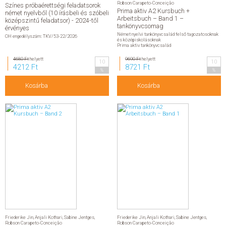
Robson Carapeto-Conceição
Színes próbaérettségi feladatsorok
Prima aktiv A2 Kursbuch +
német nyelvből (10 írásbeli és szóbeli
Arbeitsbuch – Band 1 –
középszintű feladatsor) - 2024-től
tankönyvcsomag
érvényes
Német nyelvi tankönyvcsalád felső tagozatosoknak
OH engedélyszám: TKV/53-22/2026
és középiskolásoknak
Prima aktiv tankönyvcsalád
4680 Ft
helyett
9690 Ft
helyett
10
10
4212 Ft
8721 Ft
%
%
Kosárba
Kosárba
Friederike Jin
,
Anjali Kothari
,
Sabine Jentges
,
Friederike Jin
,
Anjali Kothari
,
Sabine Jentges
,
Robson Carapeto-Conceição
Robson Carapeto-Conceição