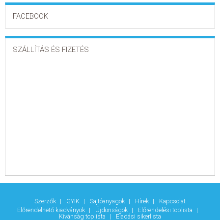
FACEBOOK
SZÁLLÍTÁS ÉS FIZETÉS
Szerzők
GYIK
Sajtóanyagok
Hírek
Kapcsolat
Előrendelhető kiadványok
Újdonságok
Előrendelési toplista
Kívánság toplista
Eladási sikerlista