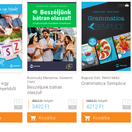
Bulinszky Marianna
,
Giovanni
Bagossi Edit
,
Pethő Ildikó
Ciani
 egy
Grammatica Semplice
Beszéljünk bátran
 nyelvből
olaszul!
3880 Ft
helyett
4680 Ft
helyett
10
10
10
3492 Ft
4212 Ft
%
%
%
a
Kosárba
Kosárba