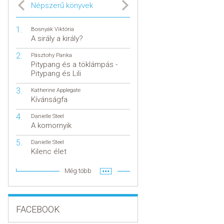
Népszerű könyvek
Bosnyák Viktória
A sirály a király?
Pásztohy Panka
Pitypang és a töklámpás -
Pitypang és Lili
Katherine Applegate
Kívánságfa
Danielle Steel
A komornyik
Danielle Steel
Kilenc élet
Még több
FACEBOOK