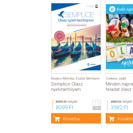
Kovács Mónika
,
Eszter Sermann
Csikesz Judit
Semplice Olasz
Minden napra
nyelvtanfolyam
feladat olasz
8999 Ft
helyett
3980 Ft
helyett
10
8099 Ft
3582 Ft
%
Kosárba
Kosárb