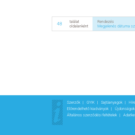
Rendezés
találat
48
Megjelenés dátuma sz
oldalanként
Szerzők
GYIK
Sajtóanyagok
Hír
Előrendelhető kiadványok
Újdonságo
Általános szerződési feltételek
Adatke