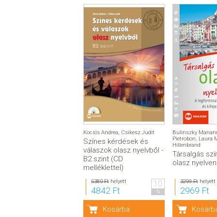
Kocsis Andrea
,
Csikesz Judit
Bulinszky Marian
Pietrobon
,
Laura M
Színes kérdések és
Hillenbrand
válaszok olasz nyelvből -
Társalgás sz
B2 szint (CD
olasz nyelven
melléklettel)
5380 Ft
helyett
3299 Ft
helyett
10
4842 Ft
2969 Ft
%
Kosárba
Kosárb