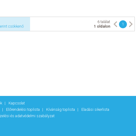
6 találat
1
erint csökkenő
1 oldalon
ek
Kapcsolat
k
Előrendelési toplista
Kívánság toplista
Eladási sikerlista
zelési és adatvédelmi szabályzat