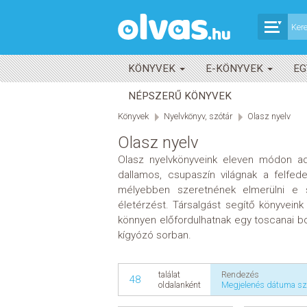
KÖNYVEK
E-KÖNYVEK
EG
NÉPSZERŰ KÖNYVEK
Könyvek
Nyelvkönyv, szótár
Olasz nyelv
Olasz nyelv
Olasz nyelvkönyveink eleven módon adjá
dallamos, csupaszín világnak a felfe
mélyebben szeretnének elmerülni e s
életérzést. Társalgást segítő könyvein
könnyen előfordulhatnak egy toscanai bo
kígyózó sorban.
Rendezés
találat
48
Megjelenés dátuma sz
oldalanként