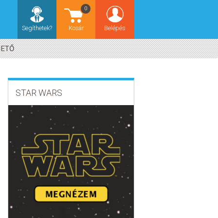
0
Segíthetek?
Kosár
Belépés
HETŐ
STAR WARS