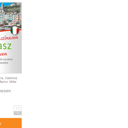
na
,
Caterina
arini
,
Mike
ínesen
10
%
a