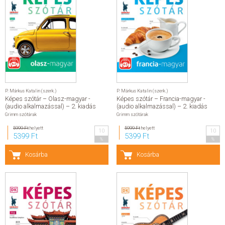
SZERZŐK
GYIK
SAJTÓANYAGOK
P. Márkus Katalin (szerk.)
P. Márkus Katalin (szerk.)
HÍREK
Képes szótár – Olasz-magyar -
Képes szótár – Francia-magyar -
(audio alkalmazással) – 2. kiadás
(audio alkalmazással) – 2. kiadás
Grimm szótárak
Grimm szótárak
KAPCSOLAT
5999 Ft
helyett
5999 Ft
helyett
10
10
5399 Ft
5399 Ft
%
%
ELŐRENDELHETŐ KIADVÁNYOK
Kosárba
Kosárba
ÚJDONSÁGOK
ELŐRENDELÉSI TOPLISTA
KÍVÁNSÁG TOPLISTA