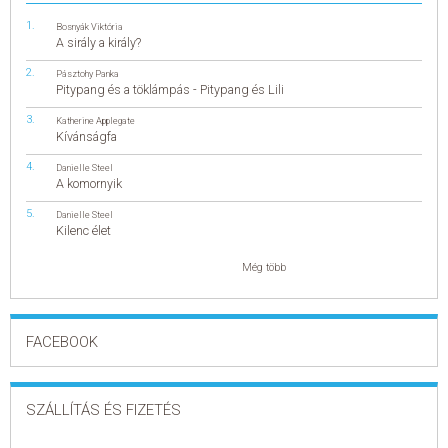
Bosnyák Viktória
A sirály a király?
Pásztohy Panka
Pitypang és a töklámpás - Pitypang és Lili
Katherine Applegate
Kívánságfa
Danielle Steel
A komornyik
Danielle Steel
Kilenc élet
Még több
FACEBOOK
SZÁLLÍTÁS ÉS FIZETÉS