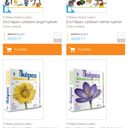
P. Márkus Katalin (szerk.)
P. Márkus Katalin (szerk.)
Első képes szótáram angol nyelven
Első képes szótáram német nyelven
Grimm szótárak
Grimm szótárak
4999 Ft
helyett
4999 Ft
helyett
10
10
4499 Ft
4499 Ft
%
%
Kosárba
Kosárba
P. Márkus Katalin (szerk.)
P. Márkus Katalin (szerk.)