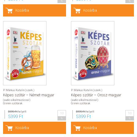
%
%
Kosárba
Kosárba
P. Márkus Katalin (szerk.)
P. Márkus Katalin (szerk.)
Képes szótár – Német-magyar
Képes szótár – Orosz-magyar
(audio alkalmazással)
(audio alkalmazással)
Grimm szótárak
Grimm szótárak
5999 Ft
helyett
5999 Ft
helyett
10
10
5399 Ft
5399 Ft
%
%
Kosárba
Kosárba