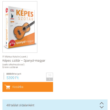
P. Márkus Katalin (szerk.)
Képes szótár – Spanyol-magyar
(audio alkalmazással)
Grimm szótárak
5999 Ft
helyett
10
5399 Ft
%
Kosárba
48
találat oldalanként