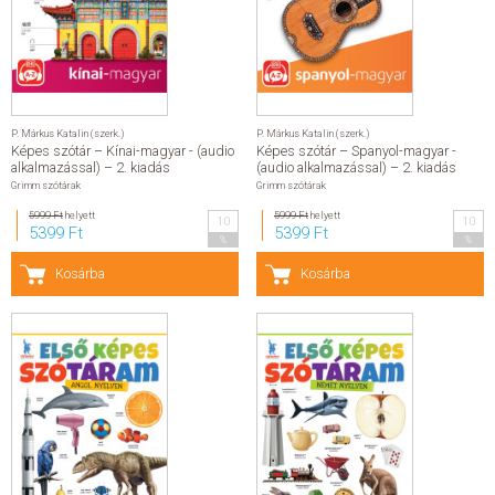
ELADÁSI SIKERLISTA
ÁLTALÁNOS SZERZŐDÉSI FELTÉTELEK
P. Márkus Katalin (szerk.)
P. Márkus Katalin (szerk.)
Képes szótár – Kínai-magyar - (audio
Képes szótár – Spanyol-magyar -
ADATKEZELÉSI ÉS ADATVÉDELMI SZABÁLYZAT
alkalmazással) – 2. kiadás
(audio alkalmazással) – 2. kiadás
Grimm szótárak
Grimm szótárak
5999 Ft
helyett
5999 Ft
helyett
10
10
5399 Ft
5399 Ft
%
%
Kosárba
Kosárba