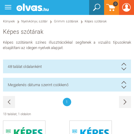
0
Toggle
BEJELENTKEZÉS
navigation
Könyvek
Nyelvkönyv, szótár
Grimm szótárak
Képes szótárak
KÖNYVEK
Képes szótárak
E-KÖNYVEK
Képes szótáraink színes illusztrációkkal segítenek a vizuális típusoknak
elsajátítani az idegen nyelvek alapjait.
EGYÉB TERMÉKEK
48
találat oldalanként
STAR WARS
AKCIÓ
Megjelenés dátuma szerint csökkenő
ELŐJEGYEZHETŐ
1
NÉPSZERŰ KÖNYVEK
13 találat
,
1 oldalon
SEGÍTHETEK?