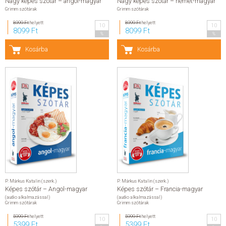
Nagy képes szótár – angol-magyar
Nagy képes szótár – német-magyar
Grimm szótárak
Grimm szótárak
8999 Ft
helyett
8999 Ft
helyett
10
10
8099 Ft
8099 Ft
%
%
Kosárba
Kosárba
P. Márkus Katalin (szerk.)
P. Márkus Katalin (szerk.)
Képes szótár – Angol-magyar
Képes szótár – Francia-magyar
(audio alkalmazással)
(audio alkalmazással)
Grimm szótárak
Grimm szótárak
5999 Ft
helyett
5999 Ft
helyett
10
10
5399 Ft
5399 Ft