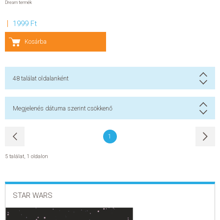
Dream termék
1999 Ft
Kosárba
48
találat oldalanként
Megjelenés dátuma szerint csökkenő
1
5 találat
,
1 oldalon
STAR WARS