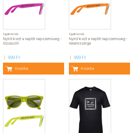
SZERZŐK
GYIK
Egyéb termék
Egyéb termék
Nyírd ki ezt a naplót napszemüveg -
Nyírd ki ezt a naplót napszemüveg -
SAJTÓANYAGOK
rózsaszín
narancssárga
HÍREK
999 Ft
999 Ft
Kosárba
Kosárba
KAPCSOLAT
ELŐRENDELHETŐ KIADVÁNYOK
ÚJDONSÁGOK
ELŐRENDELÉSI TOPLISTA
KÍVÁNSÁG TOPLISTA