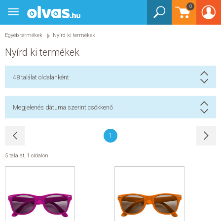
0
Toggle
BEJELENTKEZÉS
navigation
Egyéb termékek
Nyírd ki termékek
KÖNYVEK
Nyírd ki termékek
E-KÖNYVEK
48
találat oldalanként
EGYÉB TERMÉKEK
Megjelenés dátuma szerint csökkenő
STAR WARS
1
AKCIÓ
5 találat
,
1 oldalon
ELŐJEGYEZHETŐ
NÉPSZERŰ KÖNYVEK
SEGÍTHETEK?