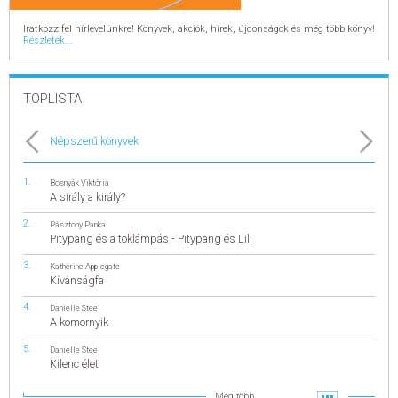
Iratkozz fel hírlevelünkre! Könyvek, akciók, hírek, újdonságok és még több könyv!
Részletek...
TOPLISTA
Népszerű könyvek
Bosnyák Viktória
A sirály a király?
Pásztohy Panka
Pitypang és a töklámpás - Pitypang és Lili
Katherine Applegate
Kívánságfa
Danielle Steel
A komornyik
Danielle Steel
Kilenc élet
Még több