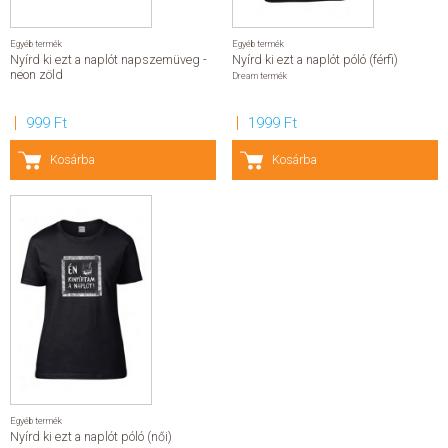
Egyéb termék
ELADÁSI SIKERLISTA
Egyéb termék
Nyírd ki ezt a naplót napszemüveg -
Nyírd ki ezt a naplót póló (férfi)
neon zöld
Dream termék
ÁLTALÁNOS SZERZŐDÉSI FELTÉTELEK
999 Ft
1999 Ft
ADATKEZELÉSI ÉS ADATVÉDELMI SZABÁLYZAT
Kosárba
Kosárba
Egyéb termék
Nyírd ki ezt a naplót póló (női)