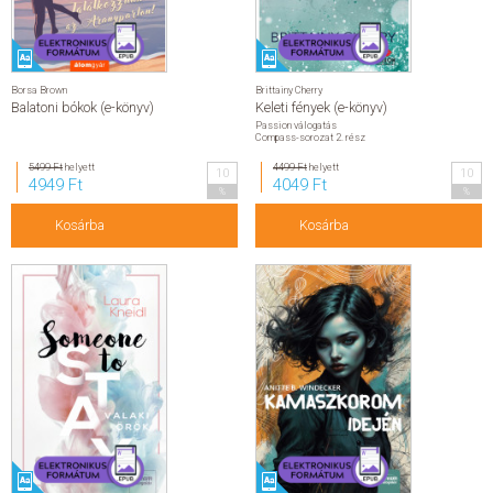
Borsa Brown
Brittainy Cherry
Balatoni bókok (e-könyv)
Keleti fények (e-könyv)
Passion válogatás
Compass-sorozat 2. rész
5499 Ft
helyett
4499 Ft
helyett
10
10
4949 Ft
4049 Ft
%
%
Kosárba
Kosárba