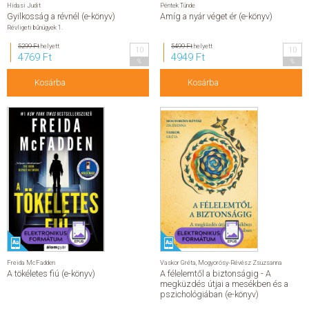
Utazás
Hidasi Judit
Péntek Tünde
Utazás
Gyilkosság a révnél (e-könyv)
Amíg a nyár véget ér (e-könyv)
Révligeti bűnügyek 1.
Útikönyv
Napjaink, gazdaság, politika
5299 Ft
helyett
5499 Ft
helyett
Napjaink, gazdaság, politika
10
10
4769 Ft
4949 Ft
%
%
Napjaink
Gazdaság
Kosárba
Kosárba
Politika
További címek
Vallás
Segédkönyv, tankönyv
Ismeretterjesztő
Család, gyermeknevelés
Család, gyermeknevelés
Gyermeknevelés
Párkapcsolat
Ezotéria
Ezotéria
Ezotéria
Gasztronómia
Gasztronómia
Szakácskönyvek
Kert, otthon, hobbi
Kert, otthon, hobbi
Otthon, lakás, ház
Freida McFadden
Vaskor Gréta
,
Mogyorósy-Révész Zsuzsanna
Szabadidő
A tökéletes fiú (e-könyv)
A félelemtől a biztonságig - A
Történelmi
megküzdés útjai a mesékben és a
Idegen nyelvű
pszichológiában (e-könyv)
Egyéb termékek