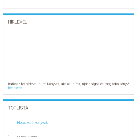
HÍRLEVÉL
Iratkozz fel hírlevelünkre! Könyvek, akciók, hírek, újdonságok és még több könyv!
Részletek...
TOPLISTA
Népszerű könyvek
Bosnyák Viktória