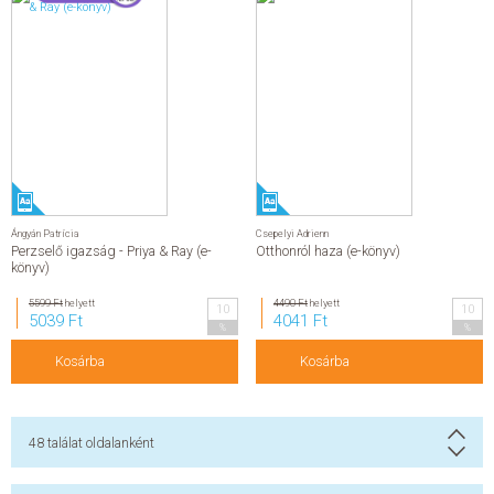
Ángyán Patrícia
Csepelyi Adrienn
Perzselő igazság - Priya & Ray (e-
Otthonról haza (e-könyv)
könyv)
5599 Ft
helyett
4490 Ft
helyett
10
10
5039 Ft
4041 Ft
%
%
Kosárba
Kosárba
48
találat oldalanként