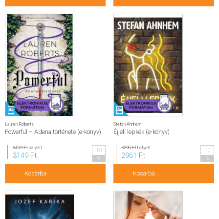
Lauren Roberts
Stefan Ahnhem
Powerful – Adena története (e-könyv)
Éjjeli lepkék (e-könyv)
3499 Ft
helyett
3290 Ft
helyett
10
10
3149 Ft
2961 Ft
%
%
Kosárba
Kosárba