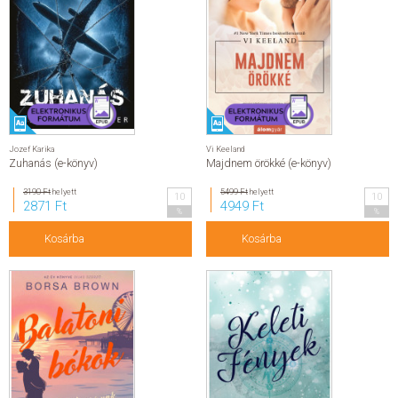
Jozef Karika
Vi Keeland
Zuhanás (e-könyv)
Majdnem örökké (e-könyv)
3190 Ft
helyett
5499 Ft
helyett
10
10
2871 Ft
4949 Ft
%
%
Kosárba
Kosárba