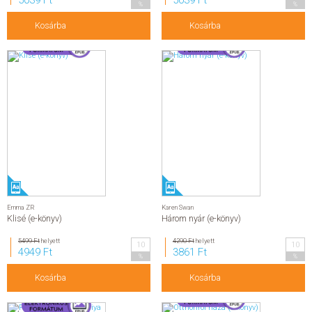
5039 Ft
5039 Ft
%
%
Kosárba
Kosárba
Emma ZR
Karen Swan
Klisé (e-könyv)
Három nyár (e-könyv)
5499 Ft
helyett
4290 Ft
helyett
10
10
4949 Ft
3861 Ft
%
%
Kosárba
Kosárba