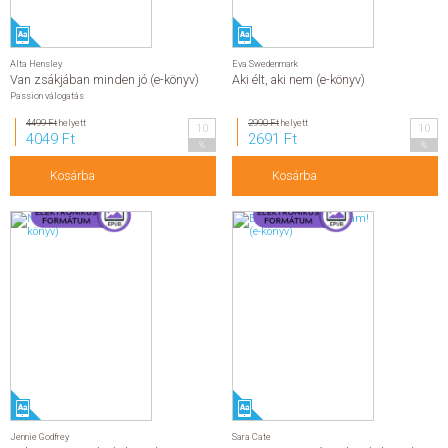
Alta Hensley
Eva Swedenmark
Van zsákjában minden jó (e-könyv)
Aki élt, aki nem (e-könyv)
Passion válogatás
4499 Ft
helyett
2990 Ft
helyett
10
10
4049 Ft
2691 Ft
%
%
Kosárba
Kosárba
Jennie Godfrey
Sara Cate