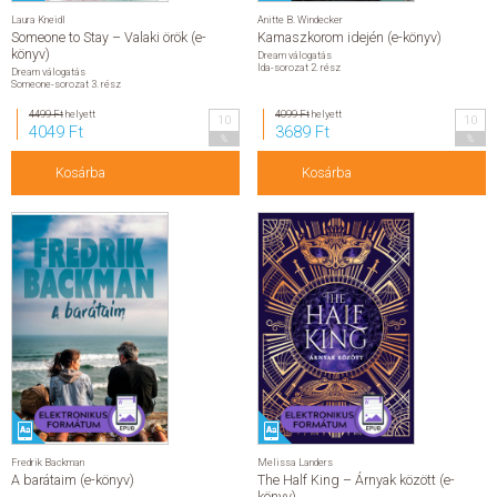
Laura Kneidl
Anitte B. Windecker
Someone to Stay – Valaki örök (e-
Kamaszkorom idején (e-könyv)
könyv)
Dream válogatás
Ida-sorozat 2. rész
Dream válogatás
Someone-sorozat 3. rész
4499 Ft
helyett
4099 Ft
helyett
10
10
4049 Ft
3689 Ft
%
%
Kosárba
Kosárba
Fredrik Backman
Melissa Landers
A barátaim (e-könyv)
The Half King – Árnyak között (e-
könyv)