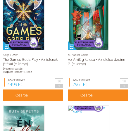
Abigail Owen
M. Kácsor Zoltán
The Games Gods Play - Az istenek
Az Alvilág kulcsa - Az utolsó dzsinn
játékai (e-könyv)
2. (e-könyv)
Dream válogatás
Tűzpróba-sorozat 1. rész
4999 Ft
helyett
3290 Ft
helyett
10
10
4499 Ft
2961 Ft
%
%
Kosárba
Kosárba