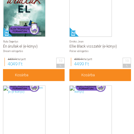
Ruta Sepetys
Emiko Jean
Én árullak el (e-könyv)
Ellie Black visszatér (e-könyv)
Dream válogatás
Pulse válogatás
4499 Ft
helyett
4999 Ft
helyett
10
10
4049 Ft
4499 Ft
%
%
Kosárba
Kosárba