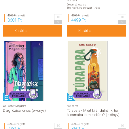
Dream válogatás
The Half King-sorozat 1. rész
4090 Ft
helyett
4999 Ft
helyett
10
10
3681 Ft
4499 Ft
%
%
Kosárba
Kosárba
Wallacher Magdolna
Are Kalvo
Diagnózisa: orvos (e-könyv)
Túrapara - Miért kirándulnánk, ha
kocsmába is mehetünk? (e-könyv)
3090 Ft
helyett
3990 Ft
helyett
10
10
2781 Ft
3591 Ft