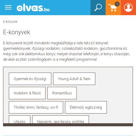
Bejelentkezés
0
Könyvek
Toggle
Könyvek
navigation
Gyermek és ifjúsági
Gyermek és ifjúsági
E-könyvek
Bébi - 2 éves
E-könyvek
3-5 éves
3-5 éves
Barátság
E-könyveink között mindenki megtalálhatja a neki tetsző könyvet:
Akció, kaland, nyomozás
gyermekkönyvek, ifjúsági irodalom, szórakoztató irodalom, gasztornómia és
Mesekönyv
még sok-sok elektornikus könyv, melyet olvashat telefonján, e-könyv olvasóján,
6-8 éves
6-8 éves
de akár asztali számítógépén is a megfelelő programmal.
Barátság
Akció, kaland, nyomozás
Mesekönyv
9-12 éves
Gyermek és ifjúsági
Young Adult & Teen
9-12 éves
Barátság
Akció, kaland, nyomozás
Irodalom & fikció
Romantikus
Humor, képregény
Sci-fi, disztópia, mystery
Mesekönyv
Thriller, krimi, fantasy, sci-fi
Életmód, egészség
Foglalkoztatók
Foglalkoztatók
Játék
Utazás
Napjaink, gazdaság, politika
Gyerekeknek
Gyerekeknek
Foglalkoztató
Segédkönyv, tankönyv
Ismeretterjesztő