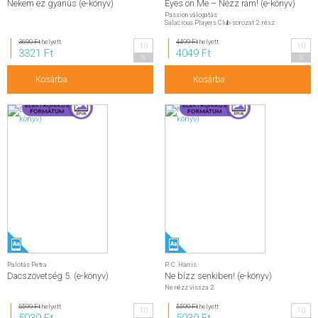
Nekem ez gyanús (e-könyv)
Eyes on Me – Nézz rám! (e-könyv)
Passion válogatás
Salacious Players Club-sorozat 2. rész
3690 Ft
helyett
4499 Ft
helyett
10
10
3321 Ft
4049 Ft
%
%
Kosárba
Kosárba
Palotás Petra
P. C. Harris
Dacszövetség 5. (e-könyv)
Ne bízz senkiben! (e-könyv)
Ne nézz vissza 2.
5599 Ft
helyett
5599 Ft
helyett
10
10