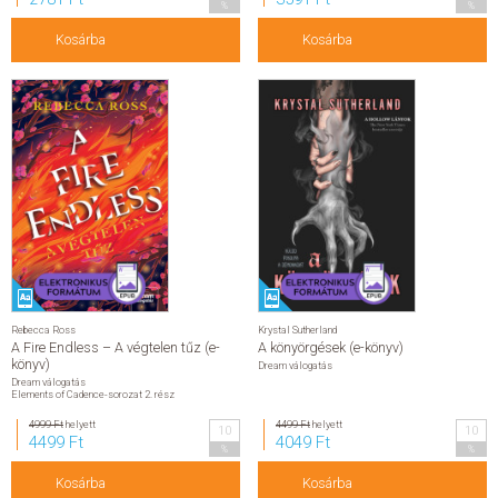
%
%
Kosárba
Kosárba
Rebecca Ross
Krystal Sutherland
A Fire Endless – A végtelen tűz (e-
A könyörgések (e-könyv)
könyv)
Dream válogatás
Dream válogatás
Elements of Cadence-sorozat 2. rész
4999 Ft
helyett
4499 Ft
helyett
10
10
4499 Ft
4049 Ft
%
%
Kosárba
Kosárba