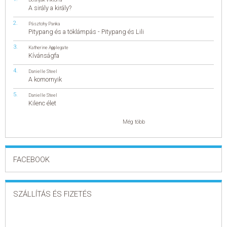
A sirály a király?
Pásztohy Panka
Pitypang és a töklámpás - Pitypang és Lili
Katherine Applegate
Kívánságfa
Danielle Steel
A komornyik
Danielle Steel
Kilenc élet
Még több
FACEBOOK
SZÁLLÍTÁS ÉS FIZETÉS