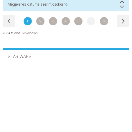
Megjelenés dátuma szerint csökkenő
1
2
3
4
5
...
195
9334 találat
,
195 oldalon
STAR WARS