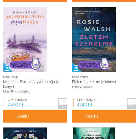
Nina George
Rosie Walsh
Monsieur Perdu könyves hajója (e-
Életem szerelme (e-könyv)
könyv)
Pulse válogatás
Mont Blanc válogatás
4999 Ft
helyett
4499 Ft
helyett
10
10
4499 Ft
4049 Ft
%
%
Kosárba
Kosárba