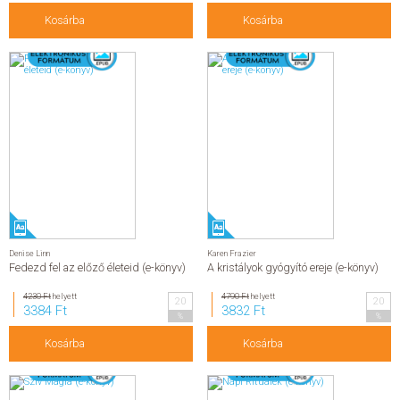
Kosárba
Kosárba
Denise Linn
Karen Frazier
Fedezd fel az előző életeid (e-könyv)
A kristályok gyógyító ereje (e-könyv)
4230 Ft
helyett
4790 Ft
helyett
20
20
3384 Ft
3832 Ft
%
%
Kosárba
Kosárba