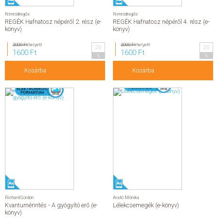
Nimródregős
Nimródregős
REGÉK Hafnatosz népéről 2. rész (e-
REGÉK Hafnatosz népéről 4. rész (e-
könyv)
könyv)
2000 Ft
helyett
2000 Ft
helyett
20
20
1600 Ft
1600 Ft
%
%
Kosárba
Kosárba
Richard Gordon
Arató Mónika
Kvantumérintés - A gyógyító erő (e-
Lélekcsemegék (e-könyv)
könyv)