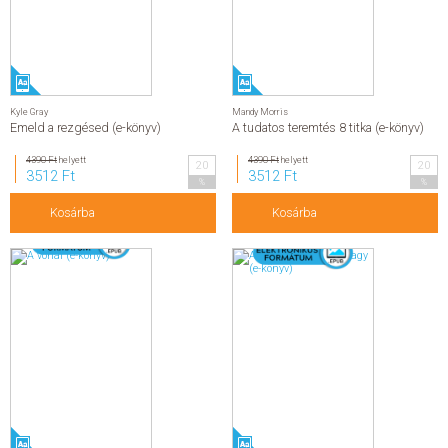
Kyle Gray
Mandy Morris
Emeld a rezgésed (e-könyv)
A tudatos teremtés 8 titka (e-könyv)
4390 Ft
helyett
4390 Ft
helyett
20
20
3512 Ft
3512 Ft
%
%
Kosárba
Kosárba