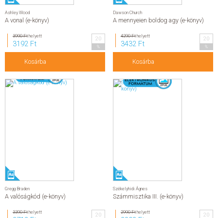
Ashley Wood
Dawson Church
A vonal (e-könyv)
A mennyeien boldog agy (e-könyv)
3990 Ft
helyett
4290 Ft
helyett
20
20
3192 Ft
3432 Ft
%
%
Kosárba
Kosárba
Gregg Braden
Székelyhidi Ágnes
A valóságkód (e-könyv)
Számmisztika III. (e-könyv)
3390 Ft
helyett
2990 Ft
helyett
20
20