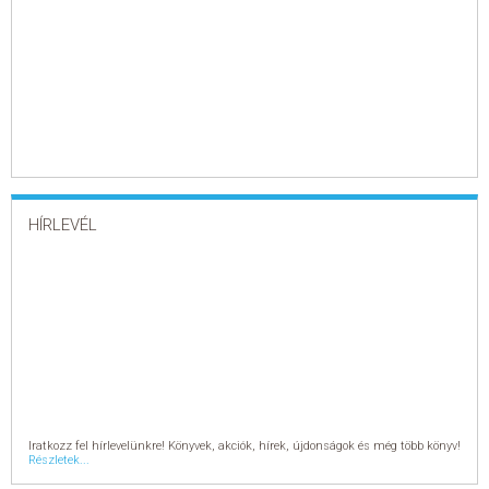
HÍRLEVÉL
Iratkozz fel hírlevelünkre! Könyvek, akciók, hírek, újdonságok és még több könyv!
Részletek...