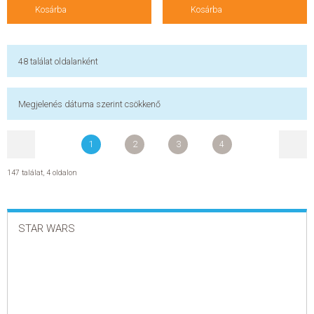
Kosárba
Kosárba
48
találat oldalanként
Megjelenés dátuma szerint csökkenő
1
2
3
4
147 találat
,
4 oldalon
STAR WARS