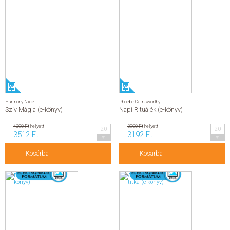
Harmony Nice
Phoebe Garnsworthy
Szív Mágia (e-könyv)
Napi Rituálék (e-könyv)
4390 Ft
helyett
3990 Ft
helyett
20
20
3512 Ft
3192 Ft
%
%
Kosárba
Kosárba