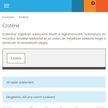
Bejelentkezés
0
Könyvek
Toggle
Könyvek
navigation
Gyermek és ifjúsági
Gyermek és ifjúsági
E-könyvek
Ezotéria
Bébi - 2 éves
Ezotéria
3-5 éves
3-5 éves
Barátság
Ezotériával foglalkozó e-könyveink között a legkülönbözőbb tudományos és
Akció, kaland, nyomozás
misztikus témákkal találkozhat az az olvasó, aki mélyebben beleásná magát e
Mesekönyv
természet- és emberközeli világba.
6-8 éves
6-8 éves
Barátság
Akció, kaland, nyomozás
Ezotéria
Mesekönyv
9-12 éves
9-12 éves
Barátság
Akció, kaland, nyomozás
Humor, képregény
Sci-fi, disztópia, mystery
48
találat oldalanként
Mesekönyv
Foglalkoztatók
Foglalkoztatók
Játék
Megjelenés dátuma szerint csökkenő
Gyerekeknek
Gyerekeknek
Foglalkoztató