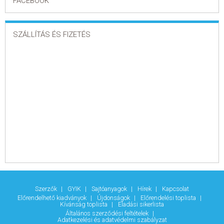
FACEBOOK
SZÁLLÍTÁS ÉS FIZETÉS
Szerzők
GYIK
Sajtóanyagok
Hírek
Kapcsolat
Előrendelhető kiadványok
Újdonságok
Előrendelési toplista
Kívánság toplista
Eladási sikerlista
Általános szerződési feltételek
Adatkezelési és adatvédelmi szabályzat