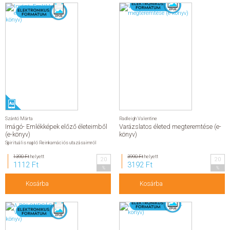
Szántó Márta
Radleigh Valentine
Imágó- Emlékképek előző életeimből
Varázslatos életed megteremtése (e-
(e-könyv)
könyv)
Spirituális napló Reinkarnációs utazásaimról
1390 Ft
helyett
3990 Ft
helyett
20
20
1112 Ft
3192 Ft
%
%
Kosárba
Kosárba