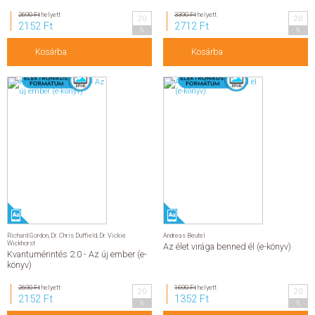
2690 Ft
helyett
3390 Ft
helyett
20
20
2152 Ft
2712 Ft
%
%
Kosárba
Kosárba
Richard Gordon
,
Dr. Chris Duffield
,
Dr. Vickie
Andreas Beutel
Wickhorst
Az élet virága benned él (e-könyv)
Kvantumérintés 2.0 - Az új ember (e-
könyv)
2690 Ft
helyett
1690 Ft
helyett
20
20
2152 Ft
1352 Ft
%
%