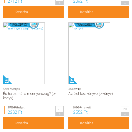
2712 Ft
2392 Ft
%
%
Kosárba
Kosárba
Anita Moorjani
Jo Bowlby
És ha ez már a mennyország? (e-
Az élet kézikönyve (e-könyv)
könyv)
2790 Ft
helyett
3190 Ft
helyett
20
20
2232 Ft
2552 Ft
%
%
Kosárba
Kosárba