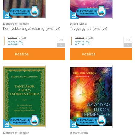
Marianne Williamson
Dr. Sági Mária
Könnyekkel a győzelemig (e-könyv)
Távgyógyítás (e-könyv)
2790 Ft
helyett
3390 Ft
helyett
20
20
2232 Ft
2712 Ft
%
%
Kosárba
Kosárba
Marianne Williamson
Richard Gordon