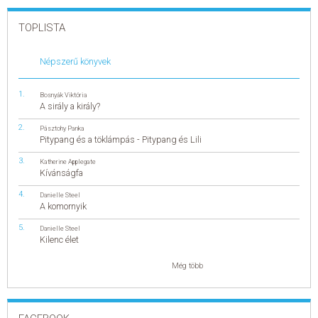
TOPLISTA
Népszerű könyvek
Bosnyák Viktória
A sirály a király?
Pásztohy Panka
Pitypang és a töklámpás - Pitypang és Lili
Katherine Applegate
Kívánságfa
Danielle Steel
A komornyik
Danielle Steel
Kilenc élet
Még több