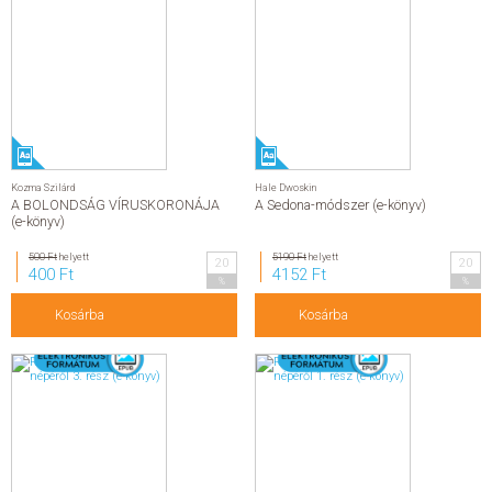
Kozma Szilárd
Hale Dwoskin
A BOLONDSÁG VÍRUSKORONÁJA
A Sedona-módszer (e-könyv)
(e-könyv)
500 Ft
helyett
5190 Ft
helyett
20
20
400 Ft
4152 Ft
%
%
Kosárba
Kosárba