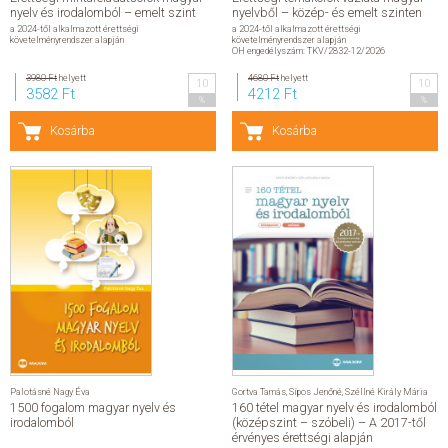
nyelv és irodalomból – emelt szint
nyelvből – közép- és emelt szinten
a 2024-től alkalmazott érettségi
a 2024-től alkalmazott érettségi
követelményrendszer alapján
követelményrendszer alapján
OH engedélyszám: TKV/2832-12/2026
3980 Ft
helyett
4680 Ft
helyett
10
10
3582 Ft
4212 Ft
%
%
Kosárba
Kosárba
Palotásné Nagy Éva
Gortva Tamás
,
Sípos Jenőné
,
Széllné Király Mária
1500 fogalom magyar nyelv és
160 tétel magyar nyelv és irodalomból
irodalomból
(középszint – szóbeli) – A 2017-től
érvényes érettségi alapján