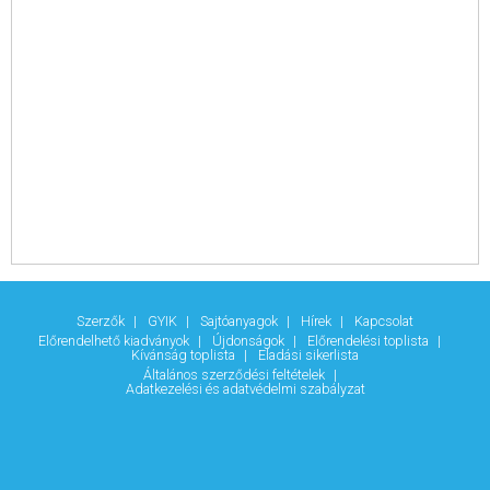
Szerzők
GYIK
Sajtóanyagok
Hírek
Kapcsolat
Előrendelhető kiadványok
Újdonságok
Előrendelési toplista
Kívánság toplista
Eladási sikerlista
Általános szerződési feltételek
Adatkezelési és adatvédelmi szabályzat