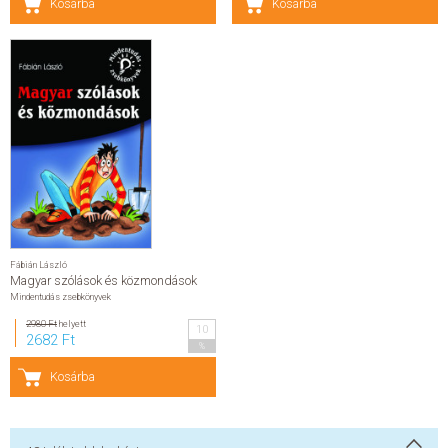
Kosárba
Kosárba
Fábián László
Magyar szólások és közmondások
Mindentudás zsebkönyvek
2980 Ft
helyett
10
2682 Ft
%
Kosárba