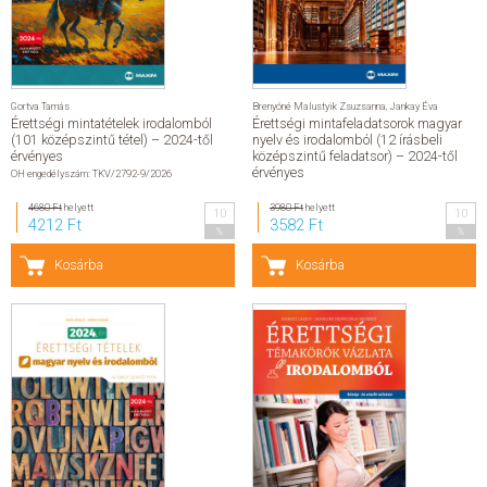
Gortva Tamás
Brenyóné Malustyik Zsuzsanna
,
Jankay Éva
Érettségi mintatételek irodalomból
Érettségi mintafeladatsorok magyar
(101 középszintű tétel) – 2024-től
nyelv és irodalomból (12 írásbeli
érvényes
középszintű feladatsor) – 2024-től
érvényes
OH engedélyszám: TKV/2792-9/2026
4680 Ft
helyett
3980 Ft
helyett
10
10
4212 Ft
3582 Ft
%
%
Kosárba
Kosárba