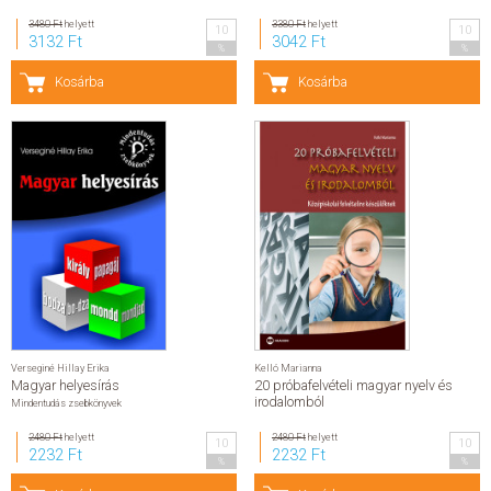
3480 Ft
helyett
3380 Ft
helyett
10
10
3132 Ft
3042 Ft
%
%
Kosárba
Kosárba
Verseginé Hillay Erika
Kelló Marianna
Magyar helyesírás
20 próbafelvételi magyar nyelv és
irodalomból
Mindentudás zsebkönyvek
2480 Ft
helyett
2480 Ft
helyett
10
10
2232 Ft
2232 Ft
%
%