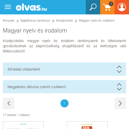
0
Toggle
BEJELENTKEZÉS
navigation
Könyvek
Segédkönyv, tankönyv
Középiskola
Magyar nyelv és irodalom
KÖNYVEK
Magyar nyelv és irodalom
E-KÖNYVEK
Középiskolás magyar nyelv és irodalom tankönyveink és tételsoraink
gondoskodnak az alapműveltség elsajátításáról és az érettségire való
EGYÉB TERMÉKEK
felkészülésről.
STAR WARS
48
találat oldalanként
AKCIÓ
Megjelenés dátuma szerint csökkenő
ELŐJEGYEZHETŐ
1
NÉPSZERŰ KÖNYVEK
17 találat
,
1 oldalon
SEGÍTHETEK?