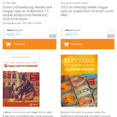
Dr. Oláh Tibor
Árva László
,
Simon Ferenc
Színes próbaérettségi feladatsorok
2023. évi érettségi tételek magyar
magyar nyelv és irodalomból (15
nyelv és irodalomból (40 emelt szintű
írásbeli középszintű feladatsor) -
tétel)
2024-től érvényes
OH engedélyszám: TKV/2667-8/2026
4880 Ft
helyett
3880 Ft
helyett
10
10
4392 Ft
3492 Ft
%
%
Kosárba
Kosárba
Jobbágy László
,
Kovácsné Szeppelfeld Erzsébet
Brenyóné Malustyik Zsuzsanna
,
Jankay Éva
Érettségi mintafeladatsorok magyar
Érettségi témakörök vázlata magyar