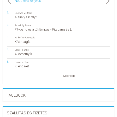
Népszerű könyvek
Bosnyák Viktória
A sirály a király?
Pásztohy Panka
Pitypang és a töklámpás - Pitypang és Lili
Katherine Applegate
Kívánságfa
Danielle Steel
A komornyik
Danielle Steel
Kilenc élet
Még több
FACEBOOK
SZÁLLÍTÁS ÉS FIZETÉS