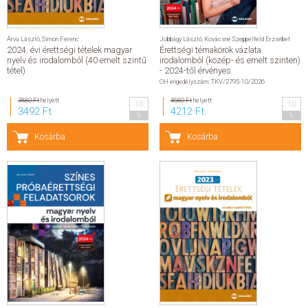
Árva László
,
Simon Ferenc
Jobbágy László
,
Kovácsné Szeppelfeld Erzsébet
2024. évi érettségi tételek magyar
Érettségi témakörök vázlata
nyelv és irodalomból (40 emelt szintű
irodalomból (közép- és emelt szinten)
tétel)
- 2024-től érvényes
OH engedélyszám: TKV/2795-10/2026
3880 Ft
helyett
4680 Ft
helyett
10
10
3492 Ft
4212 Ft
%
%
Kosárba
Kosárba