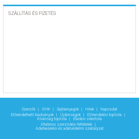
SZÁLLÍTÁS ÉS FIZETÉS
Szerzők
GYIK
Sajtóanyagok
Hírek
Kapcsolat
Előrendelhető kiadványok
Újdonságok
Előrendelési toplista
Kívánság toplista
Eladási sikerlista
Általános szerződési feltételek
Adatkezelési és adatvédelmi szabályzat