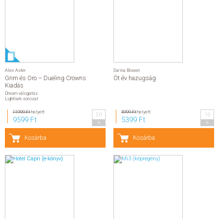
Alex Aster
Sarina Bowen
Grim és Oro – Dueling Crowns
Öt év hazugság
Kiadás
Dream válogatás
Lightlark-sorozat
11999 Ft
helyett
5999 Ft
helyett
20
10
9599 Ft
5399 Ft
%
%
Kosárba
Kosárba