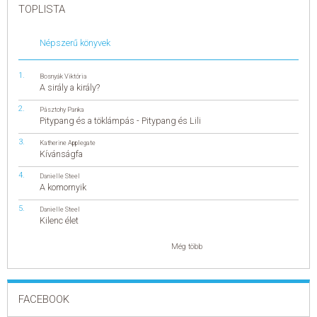
TOPLISTA
Népszerű könyvek
Bosnyák Viktória
A sirály a király?
Pásztohy Panka
Pitypang és a töklámpás - Pitypang és Lili
Katherine Applegate
Kívánságfa
Danielle Steel
A komornyik
Danielle Steel
Kilenc élet
Még több
FACEBOOK