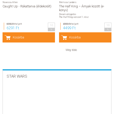
Navessa Allen
Melissa Landers
Caught Up - Rákattanva (éldekorált)
The Half King – Árnyak között (e-
könyv)
Dream válogatás
The Half King-sorozat 1. rész
6990 Ft
helyett
4999 Ft
helyett
10
10
6291 Ft
4499 Ft
%
%
Kosárba
Kosárba
Még több
STAR WARS