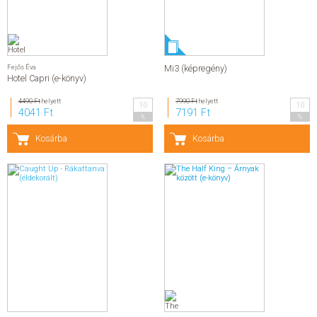
Fejős Éva
Mi3 (képregény)
Hotel Capri (e-könyv)
4490 Ft
helyett
7990 Ft
helyett
10
10
4041 Ft
7191 Ft
%
%
Kosárba
Kosárba