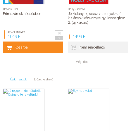
Utazás
Utazás
Bödőcs Tibor
Holly Jackson
Útikönyv
Prímszámok hóesésben
Jó kislányok, rossz viszonyok - Jó
Napjaink, gazdaság, politika
kislányok kézikönyve gyilkossághoz
Napjaink, gazdaság, politika
2. (új kiadás)
Napjaink
Gazdaság
4499 Ft
helyett
10
Politika
4049 Ft
4499 Ft
%
További címek
Vallás
Segédkönyv, tankönyv
Kosárba
Nem rendelhető
Ismeretterjesztő
Család, gyermeknevelés
Család, gyermeknevelés
Még több
Gyermeknevelés
Párkapcsolat
Ezotéria
Ezotéria
Újdonságok
Előjegyezhető
Ezotéria
Gasztronómia
Gasztronómia
Szakácskönyvek
Kert, otthon, hobbi
Kert, otthon, hobbi
Otthon, lakás, ház
Szabadidő
Történelmi
Idegen nyelvű
Egyéb termékek