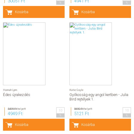
30051 Ft
4941 Ft
%
%
Kosárba
Kosárba
Hannah Lynn
Katie Gayle
Édes újrakezdés
Gyilkosság egy angol kertben - Julia
Bird rejtélyek 1.
5499 Ft
helyett
5690 Ft
helyett
10
10
4949 Ft
5121 Ft
%
%
Kosárba
Kosárba