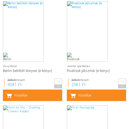
Daisy Wood
Jennifer Lynn Barnes
Berlin betiltott könyvei (e-könyv)
Riválisok játszmái (e-könyv)
4490 Ft
helyett
3290 Ft
helyett
10
10
4041 Ft
2961 Ft
%
%
Kosárba
Kosárba