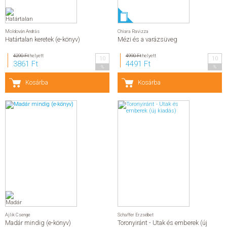
Moldován András
Chiara Ravizza
Határtalan keretek (e-könyv)
Mézi és a varázsüveg
4290 Ft
helyett
4990 Ft
helyett
10
10
3861 Ft
4491 Ft
%
%
Kosárba
Kosárba
Ajlik Csenge
Schaffer Erzsébet
Madár mindig (e-könyv)
Toronyiránt - Utak és emberek (új