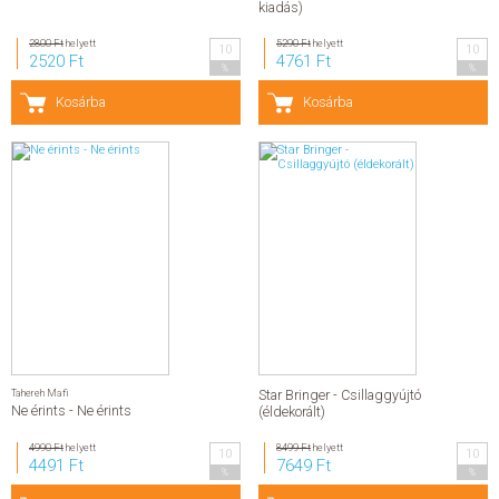
kiadás)
2800 Ft
helyett
5290 Ft
helyett
10
10
2520 Ft
4761 Ft
%
%
Kosárba
Kosárba
Tahereh Mafi
Star Bringer - Csillaggyújtó
Ne érints - Ne érints
(éldekorált)
4990 Ft
helyett
8499 Ft
helyett
10
10
4491 Ft
7649 Ft
%
%