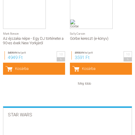
Mark Ronson
Sally Carson
Az éjszaka népe - Egy DJ történetei a
Görbe kereszt (e-könyv)
90-es évek New Yorkjáról
5499 Ft
helyett
3990 Ft
helyett
10
10
4949 Ft
3591 Ft
%
%
Kosárba
Kosárba
Még több
STAR WARS