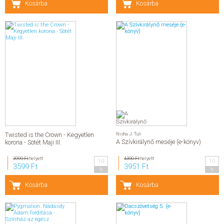
Kosárba
Kosárba
Twisted is the Crown - Kegyetlen
Nisha J. Tuli
A Szívkirálynő meséje (e-könyv)
korona - Sötét Maji III.
3999 Ft
helyett
4390 Ft
helyett
10
10
3599 Ft
3951 Ft
%
%
Kosárba
Kosárba