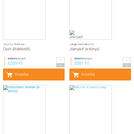
Jessica Peterson
Jakupcsek Gabriella
Cash (éldekorált)
Jóanyád! (e-könyv)
6990 Ft
helyett
3990 Ft
helyett
10
10
6291 Ft
3591 Ft
%
%
Kosárba
Kosárba