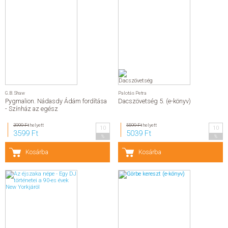
G.B. Shaw
Palotás Petra
Pygmalion. Nádasdy Ádám fordítása
Dacszövetség 5. (e-könyv)
- Színház az egész
3999 Ft
helyett
5599 Ft
helyett
10
10
3599 Ft
5039 Ft
%
%
Kosárba
Kosárba