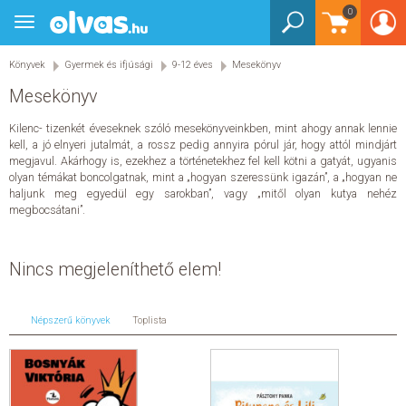
Bejelentkezés
0
Könyvek
Toggle
Könyvek
navigation
Gyermek és ifjúsági
Gyermek és ifjúsági
Könyvek
Gyermek és ifjúsági
9-12 éves
Mesekönyv
Bébi - 2 éves
Mesekönyv
3-5 éves
3-5 éves
Barátság
Kilenc- tizenkét éveseknek szóló mesekönyveinkben, mint ahogy annak lennie
Akció, kaland, nyomozás
kell, a jó elnyeri jutalmát, a rossz pedig annyira pórul jár, hogy attól mindjárt
Mesekönyv
megjavul. Akárhogy is, ezekhez a történetekhez fel kell kötni a gatyát, ugyanis
6-8 éves
6-8 éves
olyan témákat boncolgatnak, mint a „hogyan szeressünk igazán”, a „hogyan ne
haljunk meg egyedül egy sarokban”, vagy „mitől olyan kutya nehéz
Barátság
Akció, kaland, nyomozás
megbocsátani”.
Mesekönyv
9-12 éves
9-12 éves
Barátság
Nincs megjeleníthető elem!
Akció, kaland, nyomozás
Humor, képregény
Sci-fi, disztópia, mystery
Mesekönyv
Népszerű könyvek
Toplista
Foglalkoztatók
Foglalkoztatók
Játék
Gyerekeknek
Gyerekeknek
Foglalkoztató