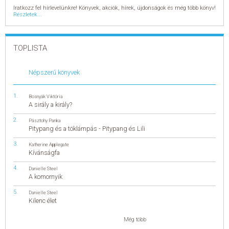
Iratkozz fel hírlevelünkre! Könyvek, akciók, hírek, újdonságok és még több könyv!
Részletek...
TOPLISTA
Népszerű könyvek
Bosnyák Viktória
A sirály a király?
Pásztohy Panka
Pitypang és a töklámpás - Pitypang és Lili
Katherine Applegate
Kívánságfa
Danielle Steel
A komornyik
Danielle Steel
Kilenc élet
Még több