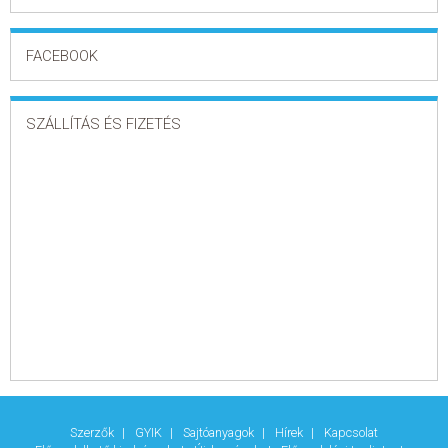
FACEBOOK
SZÁLLÍTÁS ÉS FIZETÉS
Szerzők
GYIK
Sajtóanyagok
Hírek
Kapcsolat