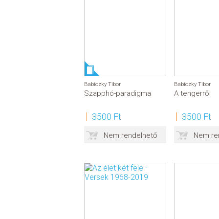
Babiczky Tibor
Babiczky Tibor
Szapphó-paradigma
A tengerről
3500 Ft
3500 Ft
Nem rendelhető
Nem re