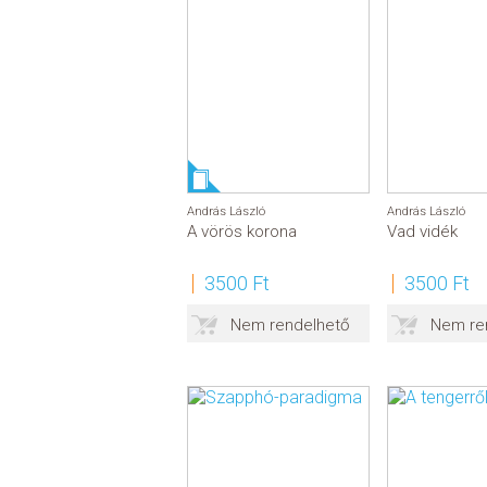
András László
András László
A vörös korona
Vad vidék
3500 Ft
3500 Ft
Nem rendelhető
Nem re