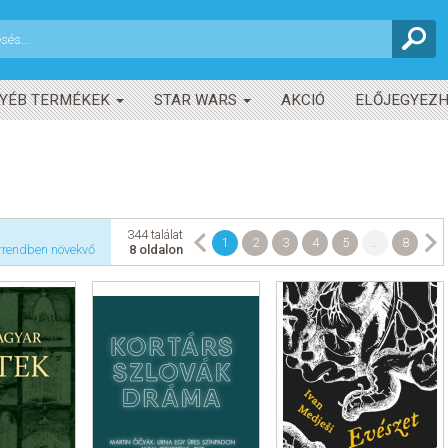
YÉB TERMÉKEK
STAR WARS
AKCIÓ
ELŐJEGYEZ
344 találat
1
2
3
4
5
...
8
rrendben növekvő
8 oldalon