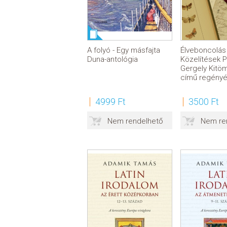
A folyó - Egy másfajta
Élveboncolás 
Duna-antológia
Közelítések P
Gergely Kitöm
című regény
4999 Ft
3500 Ft
Nem rendelhető
Nem re