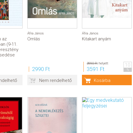
Áfra János
Áfra János
m az
Omlás
Kitakart anyám
an (9-11.
eresztény
jesedése
3990 Ft
helyett
10
2990 Ft
3591 Ft
%
ndelhető
Nem rendelhető
Kosárba