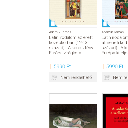
Adamik Tamás
Adamik Tamás
Latin irodalom az érett
Latin irodalo
középkorban (12-13.
átmeneti korb
század) - A keresztény
század) - A k
Európa virágkora
Európa kitel
5990 Ft
5990 Ft
Nem rendelhető
Nem re