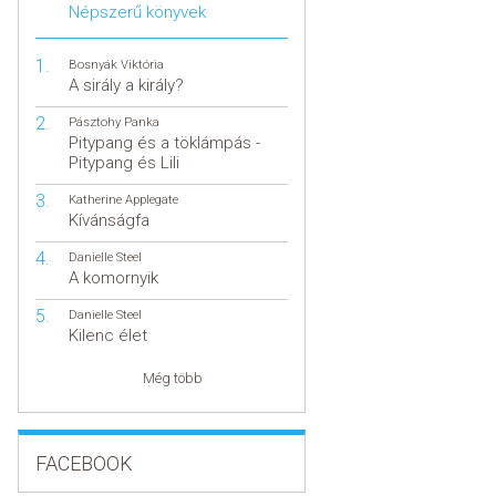
Népszerű könyvek
Bosnyák Viktória
A sirály a király?
Pásztohy Panka
Pitypang és a töklámpás -
Pitypang és Lili
Katherine Applegate
Kívánságfa
Danielle Steel
A komornyik
Danielle Steel
Kilenc élet
Még több
FACEBOOK