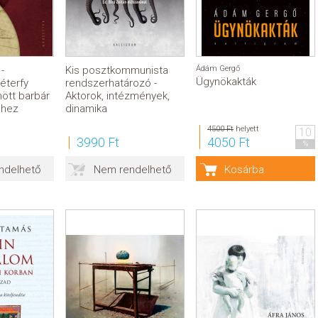
-
Kis posztkommunista
Ádám Gergő
Ügynökakták
éterfy
rendszerhatározó -
ött barbár
Aktorok, intézmények,
éhez
dinamika
4500 Ft
helyett
10
3990 Ft
4050 Ft
%
ndelhető
Nem rendelhető
Kosárba