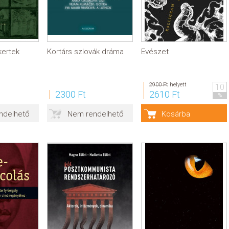
kertek
Kortárs szlovák dráma
Evészet
2900 Ft
helyett
10
2300 Ft
2610 Ft
%
ndelhető
Nem rendelhető
Kosárba