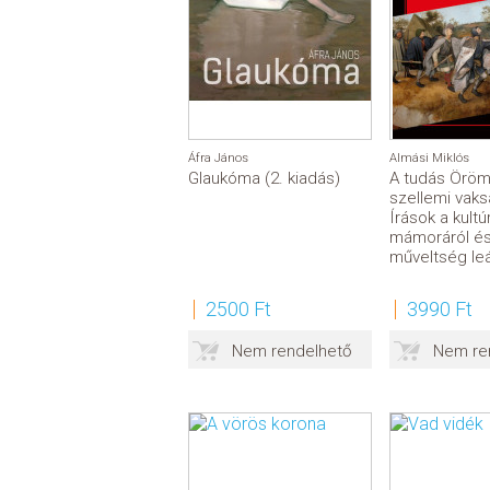
Áfra János
Almási Miklós
Glaukóma (2. kiadás)
A tudás Öröm
szellemi vaks
Írások a kultú
mámoráról és
műveltség le
2500 Ft
3990 Ft
Nem rendelhető
Nem re