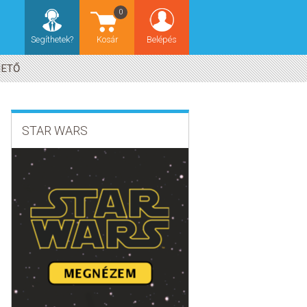
0
Segíthetek?
Kosár
Belépés
HETŐ
STAR WARS