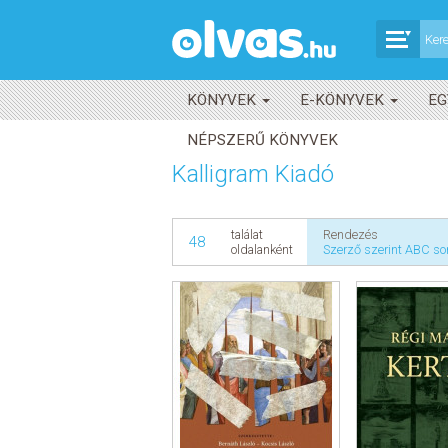
KÖNYVEK
E-KÖNYVEK
EG
NÉPSZERŰ KÖNYVEK
Kalligram Kiadó
Rendezés
találat
48
Szerző szerint ABC so
oldalanként