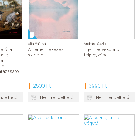
Alta Vášová
András László
étől a
A nememlékezés
Egy medvekutató
ágig -
szigetei
feljegyzései
ra
 a
árazásáról
2500 Ft
3990 Ft
ndelhető
Nem rendelhető
Nem rendelhető