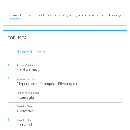
Iratkozz fel hírlevelünkre! Könyvek, akciók, hírek, újdonságok és még több könyv!
Részletek...
TOPLISTA
Népszerű könyvek
Bosnyák Viktória
A sirály a király?
Pásztohy Panka
Pitypang és a töklámpás - Pitypang és Lili
Katherine Applegate
Kívánságfa
Danielle Steel
A komornyik
Danielle Steel
Kilenc élet