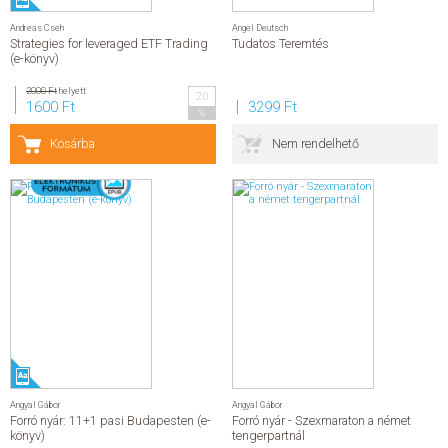
Andreas Cseh
Angel Deutsch
Strategies for leveraged ETF Trading
Tudatos Teremtés
(e-könyv)
2000 Ft
helyett
20
1600 Ft
3299 Ft
%
Kosárba
Nem rendelhető
Angyal Gábor
Angyal Gábor
Forró nyár: 11+1 pasi Budapesten (e-
Forró nyár - Szexmaraton a német
könyv)
tengerpartnál