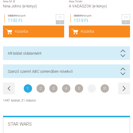
Anna M. B.
Anna Teleki
Nina Johns (e-könyv)
A VADÁSZOK (e-könyv)
1490 Ft
helyett
1899 Ft
helyett
20
20
1192 Ft
1519 Ft
%
%
Kosárba
Kosárba
48
találat oldalanként
Szerző szerint ABC sorrendben növekvő
1
2
3
4
5
...
31
1447 találat
,
31 oldalon
STAR WARS