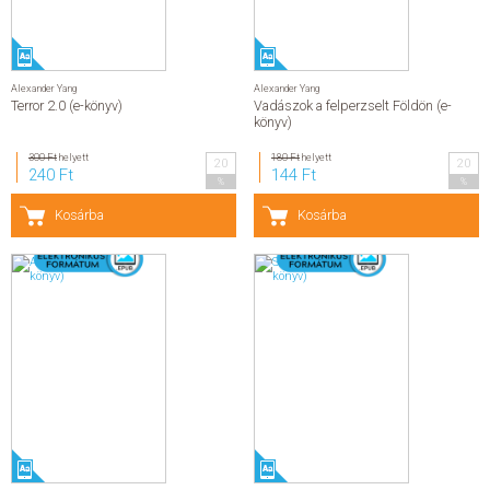
Alexander Yang
Alexander Yang
Terror 2.0 (e-könyv)
Vadászok a felperzselt Földön (e-
könyv)
300 Ft
helyett
180 Ft
helyett
20
20
240 Ft
144 Ft
%
%
Kosárba
Kosárba