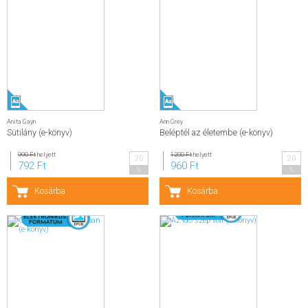
Anita Gayn
Ann Grey
Sütilány (e-könyv)
Beléptél az életembe (e-könyv)
990 Ft
helyett
1200 Ft
helyett
20
20
792 Ft
960 Ft
%
%
Kosárba
Kosárba