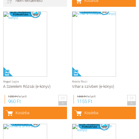
Nem rendelhető
Kosárba
Angyal Lajos
Aniela Ricci
A Szerelem Rózsái (e-könyv)
Vihar a szívben (e-könyv)
1200 Ft
helyett
1444 Ft
helyett
20
20
960 Ft
1155 Ft
%
%
Kosárba
Kosárba