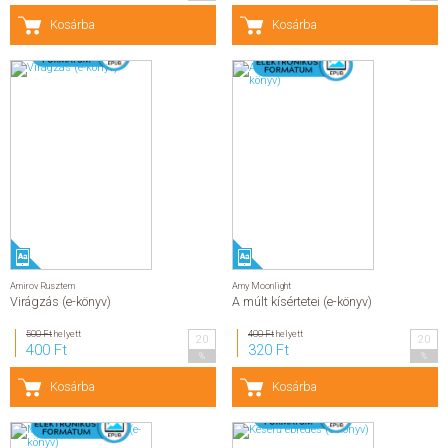
Kosárba
Kosárba
Amirov Rusztem
Amy Moonlight
Virágzás (e-könyv)
A múlt kísértetei (e-könyv)
500 Ft
helyett
400 Ft
helyett
20
20
400 Ft
320 Ft
%
%
Kosárba
Kosárba