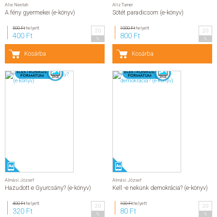
Alie Neetah
Alíz Turner
A fény gyermekei (e-könyv)
Sötét paradicsom (e-könyv)
500 Ft
helyett
1000 Ft
helyett
20
20
400 Ft
800 Ft
%
%
Kosárba
Kosárba
Almási József
Almási József
Hazudott e Gyurcsány? (e-könyv)
Kell -e nekünk demokrácia? (e-könyv)
400 Ft
helyett
100 Ft
helyett
20
20
320 Ft
80 Ft
%
%