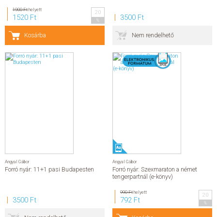
1900 Ft
helyett
20
1520 Ft
3500 Ft
%
Kosárba
Nem rendelhető
Angyal Gábor
Angyal Gábor
Forró nyár: 11+1 pasi Budapesten
Forró nyár: Szexmaraton a német
tengerpartnál (e-könyv)
990 Ft
helyett
20
3500 Ft
792 Ft
%