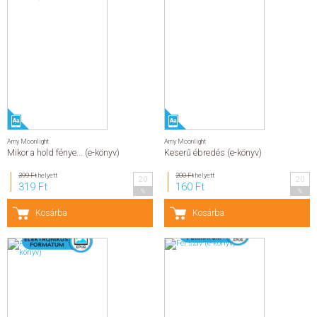
Amy Moonlight
Amy Moonlight
Mikor a hold fénye... (e-könyv)
Keserű ébredés (e-könyv)
399 Ft
helyett
200 Ft
helyett
20
20
319 Ft
160 Ft
%
%
Kosárba
Kosárba