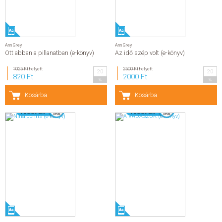
Ann Grey
Ann Grey
Ott abban a pillanatban (e-könyv)
Az idő szép volt (e-könyv)
1025 Ft
helyett
2500 Ft
helyett
20
20
820 Ft
2000 Ft
%
%
Kosárba
Kosárba