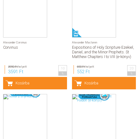
Alexander Corvinus
Alexander Maclaren
Corvinus
Expositions of Holy Scripture Ezekiel,
Daniel, and the Minor Prophets. St
Matthew Chapters I to VIII (e-könyv)
3990 Ft
helyett
690 Ft
helyett
10
20
3591 Ft
552 Ft
%
%
Kosárba
Kosárba