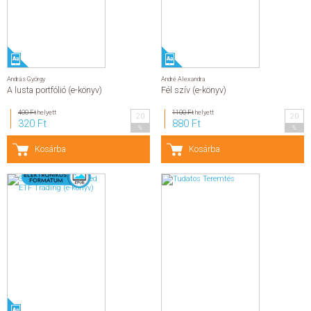
András György
André Alexandra
A lusta portfólió (e-könyv)
Fél szív (e-könyv)
400 Ft
helyett
1100 Ft
helyett
20
20
320 Ft
880 Ft
%
%
Kosárba
Kosárba