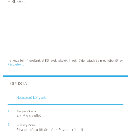
HÍRLEVÉL
Iratkozz fel hírlevelünkre! Könyvek, akciók, hírek, újdonságok és még több könyv!
Részletek...
TOPLISTA
Népszerű könyvek
Bosnyák Viktória
A sirály a király?
Pásztohy Panka
Pitypang és a töklámpás - Pitypang és Lili