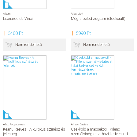
Album
Alex Light
Leonardo da Vinci
Mégis beléd zúgtam (éldekorált)
3400 Ft
5990 Ft
Nem rendelhető
Nem rendelhető
Alex Pappademas
Alison Davies
Keanu Reeves - A kultikus színész és
Csekkold a macsekot! - Kilenc
jelenség
személyiségteszt házi kedvenced