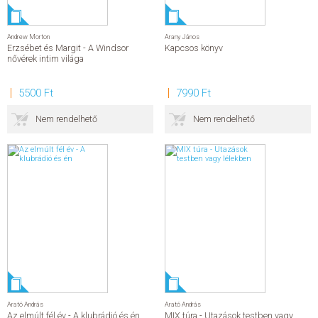
Andrew Morton
Arany János
Erzsébet és Margit - A Windsor
Kapcsos könyv
nővérek intim világa
5500 Ft
7990 Ft
Nem rendelhető
Nem rendelhető
Arató András
Arató András
Az elmúlt fél év - A klubrádió és én
MIX túra - Utazások testben vagy