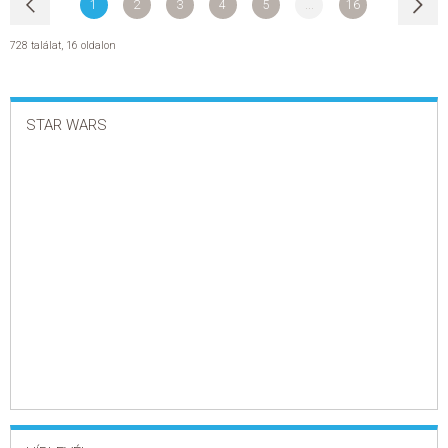
1
2
3
4
5
...
16
728 találat
,
16 oldalon
STAR WARS