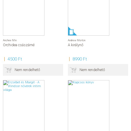
Anchee Min
Andrew Morton
Orchidea császárné
A királynő
4500 Ft
8990 Ft
Nem rendelhető
Nem rendelhető