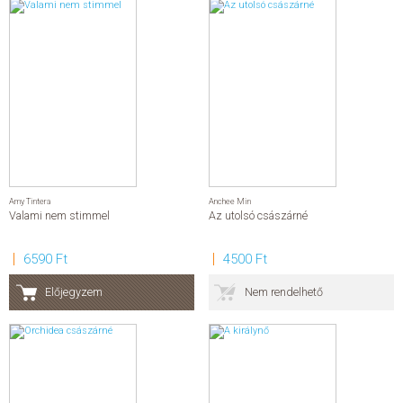
Amy Tintera
Anchee Min
Valami nem stimmel
Az utolsó császárné
6590 Ft
4500 Ft
Előjegyzem
Nem rendelhető