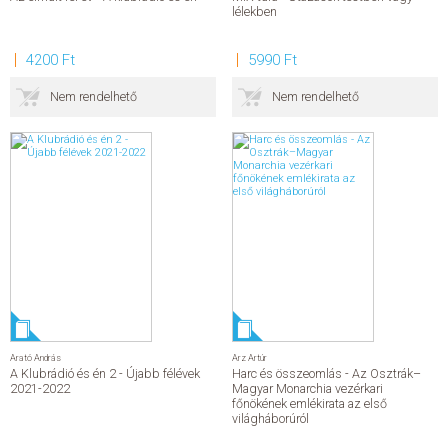
lélekben
4200 Ft
5990 Ft
Nem rendelhető
Nem rendelhető
Arató András
Arz Artúr
A Klubrádió és én 2 - Újabb félévek
Harc és összeomlás - Az Osztrák–
2021-2022
Magyar Monarchia vezérkari
főnökének emlékirata az első
világháborúról