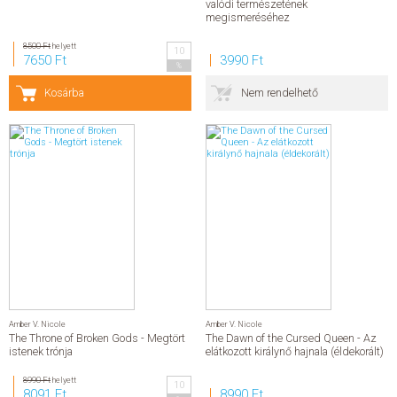
valódi természetének
megismeréséhez
8500 Ft
helyett
10
7650 Ft
3990 Ft
%
Kosárba
Nem rendelhető
Amber V. Nicole
Amber V. Nicole
The Throne of Broken Gods - Megtört
The Dawn of the Cursed Queen - Az
istenek trónja
elátkozott királynő hajnala (éldekorált)
8990 Ft
helyett
10
8091 Ft
8990 Ft