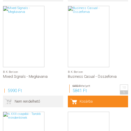
B. K. Borison
B. K. Borison
Mixed Signals - Megkavarva
Business Casual - Összefonva
6490 Ft
helyett
10
5990 Ft
5841 Ft
%
Nem rendelhető
Kosárba