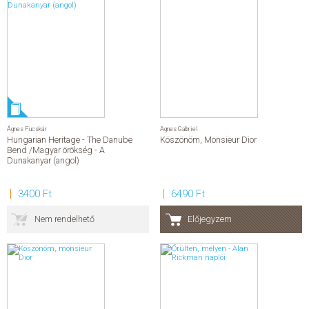
Ágnes Fucskár
Agnes Gabriel
Hungarian Heritage - The Danube
Köszönöm, Monsieur Dior
Bend /Magyar örökség - A
Dunakanyar (angol)
3400 Ft
6490 Ft
Nem rendelhető
Előjegyzem