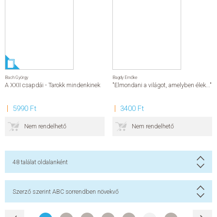
Bach György
Bagdy Emőke
A XXII csapdái - Tarokk mindenkinek
"Elmondani a világot, amelyben élek..."
5990 Ft
3400 Ft
Nem rendelhető
Nem rendelhető
48
találat oldalanként
Szerző szerint ABC sorrendben növekvő