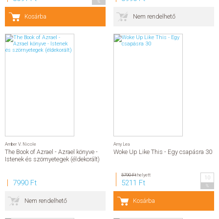
%
Kosárba
Nem rendelhető
Amber V. Nicole
Amy Lea
The Book of Azrael - Azrael könyve -
Woke Up Like This - Egy csapásra 30
Istenek és szörnyetegek (éldekorált)
5790 Ft
helyett
10
7990 Ft
5211 Ft
%
Nem rendelhető
Kosárba