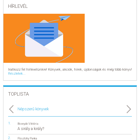
HÍRLEVÉL
Iratkozz fel hírlevelünkre! Könyvek, akciók, hírek, újdonságok és még több könyv!
Részletek...
TOPLISTA
Népszerű könyvek
Bosnyák Viktória
A sirály a király?
Pásztohy Panka