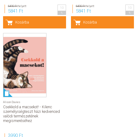
6490 Ft
helyett
6490 Ft
helyett
10
10
SZERZŐK
5841 Ft
5841 Ft
%
%
Kosárba
Kosárba
GYIK
SAJTÓANYAGOK
HÍREK
KAPCSOLAT
ELŐRENDELHETŐ KIADVÁNYOK
Alison Davies
ÚJDONSÁGOK
Csekkold a macsekot! - Kilenc
személyiségteszt házi kedvenced
valódi természetének
ELŐRENDELÉSI TOPLISTA
megismeréséhez
3990 Ft
KÍVÁNSÁG TOPLISTA