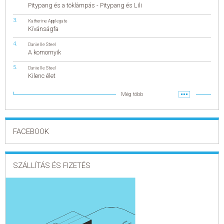
Pitypang és a töklámpás - Pitypang és Lili
Katherine Applegate
Kívánságfa
Danielle Steel
A komornyik
Danielle Steel
Kilenc élet
Még több
FACEBOOK
SZÁLLÍTÁS ÉS FIZETÉS