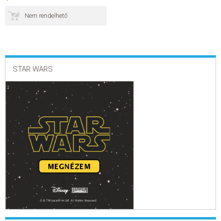
Nem rendelhető
ELADÁSI SIKERLISTA
ÁLTALÁNOS SZERZŐDÉSI FELTÉTELEK
STAR WARS
ADATKEZELÉSI ÉS ADATVÉDELMI SZABÁLYZAT