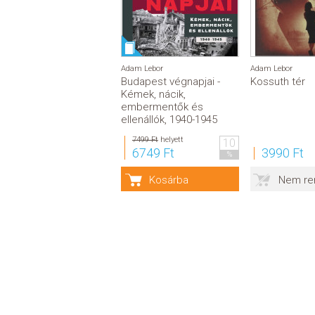
Adam Lebor
Adam Lebor
Budapest végnapjai -
Kossuth tér
Kémek, nácik,
embermentők és
ellenállók, 1940-1945
7499 Ft
helyett
10
6749 Ft
3990 Ft
%
Kosárba
Nem re