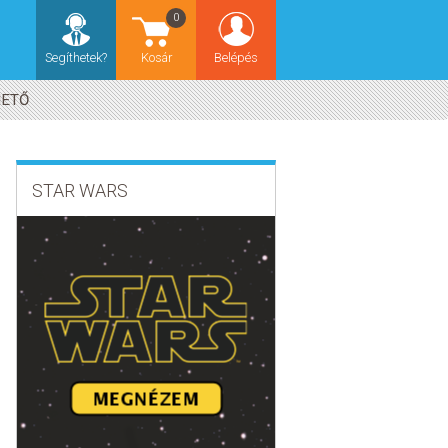
0
Segíthetek?
Kosár
Belépés
HETŐ
STAR WARS