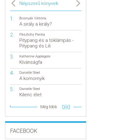
Népszerű könyvek
Bosnyák Viktória
A sirály a király?
Pásztohy Panka
Pitypang és a töklámpás -
Pitypang és Lili
Katherine Applegate
Kívánságfa
Danielle Steel
A komornyik
Danielle Steel
Kilenc élet
Még több
FACEBOOK