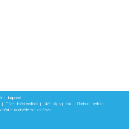
ek
Kapcsolat
k
Előrendelési toplista
Kívánság toplista
Eladási sikerlista
zelési és adatvédelmi szabályzat