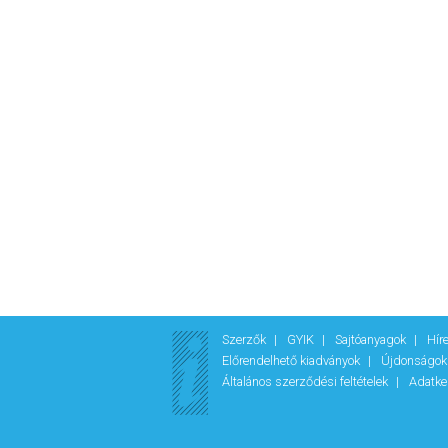
Szerzők
GYIK
Sajtóanyagok
Hír
Előrendelhető kiadványok
Újdonságo
Általános szerződési feltételek
Adatke