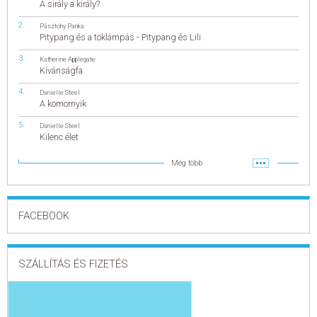
A sirály a király?
Pásztohy Panka
Pitypang és a töklámpás - Pitypang és Lili
Katherine Applegate
Kívánságfa
Danielle Steel
A komornyik
Danielle Steel
Kilenc élet
Még több
FACEBOOK
SZÁLLÍTÁS ÉS FIZETÉS