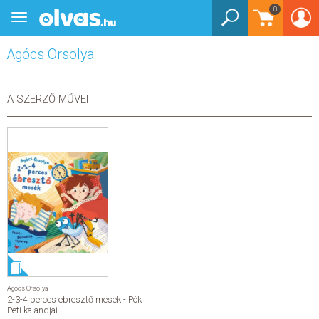
0
Toggle
BEJELENTKEZÉS
navigation
Agócs Orsolya
KÖNYVEK
E-KÖNYVEK
A SZERZŐ MŰVEI
EGYÉB TERMÉKEK
STAR WARS
AKCIÓ
ELŐJEGYEZHETŐ
NÉPSZERŰ KÖNYVEK
Agócs Orsolya
2-3-4 perces ébresztő mesék - Pók
SEGÍTHETEK?
Peti kalandjai