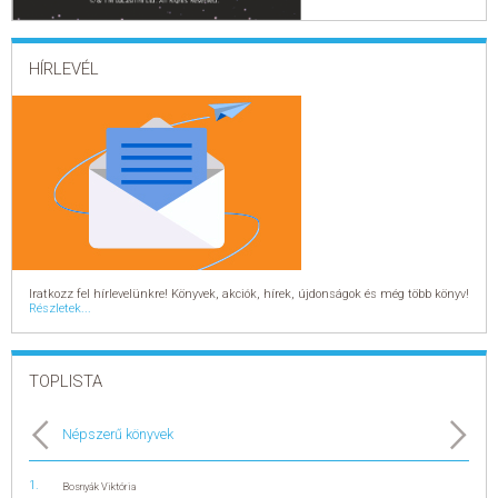
ELADÁSI SIKERLISTA
HÍRLEVÉL
ÁLTALÁNOS SZERZŐDÉSI FELTÉTELEK
ADATKEZELÉSI ÉS ADATVÉDELMI SZABÁLYZAT
Iratkozz fel hírlevelünkre! Könyvek, akciók, hírek, újdonságok és még több könyv!
Részletek...
TOPLISTA
Népszerű könyvek
Bosnyák Viktória