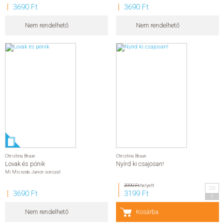
3690 Ft
3690 Ft
Nem rendelhető
Nem rendelhető
Christina Braun
Christina Braun
Lovak és pónik
Nyírd ki csajosan!
Mi Micsoda Junior-sorozat
3999 Ft
helyett
20
3690 Ft
3199 Ft
%
Nem rendelhető
Kosárba