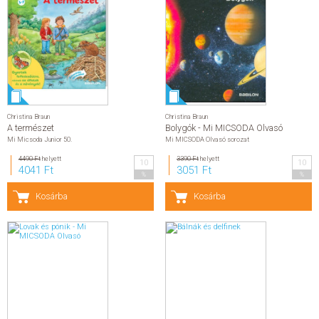
Christina Braun
Christina Braun
A természet
Bolygók - Mi MICSODA Olvasó
Mi Micsoda Junior 50.
Mi MICSODA Olvasó sorozat
4490 Ft
helyett
3390 Ft
helyett
10
10
4041 Ft
3051 Ft
%
%
Kosárba
Kosárba