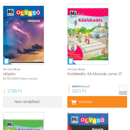
Egyéb termékek
Dream termékek
Nyírd ki termékek
LenaVit termékek
LenaVit termékek
Vitaminok
Vitamin + regény csomagok
Könyvcsomagok
Star Wars
Star Wars
Legendák
Kánon
akció
Előjegyezhető
Népszerű könyvek
Segíthetek?
Szerzők
Christina Braun
Christina Braun
GYIK
Időjárás
Közlekedés /Mi Micsoda Junior 27.
Sajtóanyagok
Mi MICSODA Olvasó-sorozat
Hírek
Kapcsolat
3690 Ft
helyett
Előrendelhető kiadványok
10
2790 Ft
3321 Ft
Újdonságok
%
Előrendelési toplista
Kívánság toplista
Nem rendelhető
Kosárba
Eladási sikerlista
Általános szerződési feltételek
Adatkezelési és adatvédelmi szabályzat