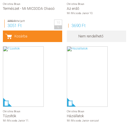
Christina Braun
Christina Braun
Természet - Mi MICSODA Olvasó
Az erdő
Mi Micsoda Junior 10.
3390 Ft
helyett
10
3051 Ft
3690 Ft
%
Kosárba
Nem rendelhető
Christina Braun
Christina Braun
Tűzoltók
Háziállatok
Mi Micsoda Junior 11.
Mi Micsoda Junior-sorozat