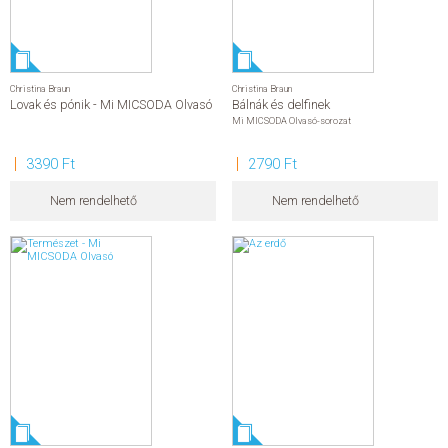
Christina Braun
Christina Braun
Lovak és pónik - Mi MICSODA Olvasó
Bálnák és delfinek
Mi MICSODA Olvasó-sorozat
3390 Ft
2790 Ft
Nem rendelhető
Nem rendelhető