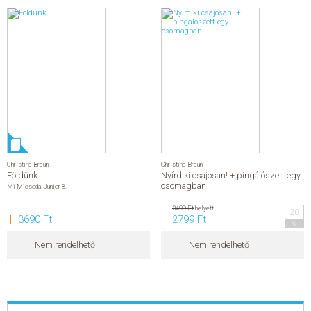
Christina Braun
Christina Braun
Földünk
Nyírd ki csajosan! + pingálószett egy
csomagban
Mi Micsoda Junior 8.
3499 Ft
helyett
20
3690 Ft
2799 Ft
%
Nem rendelhető
Nem rendelhető