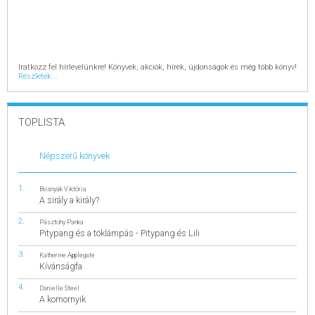
Iratkozz fel hírlevelünkre! Könyvek, akciók, hírek, újdonságok és még több könyv!
Részletek...
TOPLISTA
Népszerű könyvek
Bosnyák Viktória
A sirály a király?
Pásztohy Panka
Pitypang és a töklámpás - Pitypang és Lili
Katherine Applegate
Kívánságfa
Danielle Steel
A komornyik