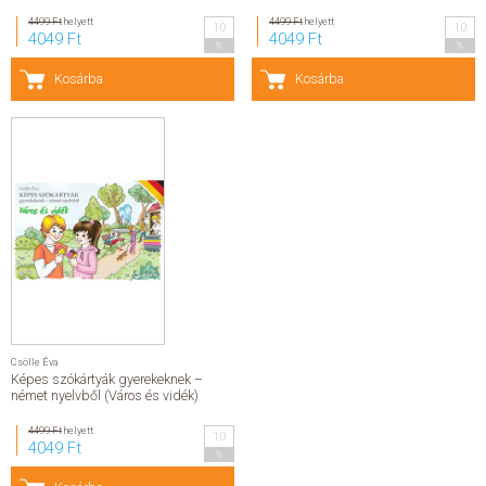
4499 Ft
helyett
4499 Ft
helyett
10
10
SZERZŐK
4049 Ft
4049 Ft
%
%
Kosárba
Kosárba
GYIK
SAJTÓANYAGOK
HÍREK
KAPCSOLAT
ELŐRENDELHETŐ KIADVÁNYOK
Csölle Éva
ÚJDONSÁGOK
Képes szókártyák gyerekeknek –
német nyelvből (Város és vidék)
ELŐRENDELÉSI TOPLISTA
4499 Ft
helyett
10
4049 Ft
%
KÍVÁNSÁG TOPLISTA