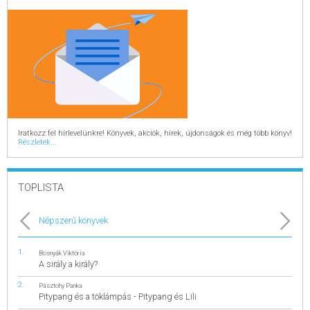
Iratkozz fel hírlevelünkre! Könyvek, akciók, hírek, újdonságok és még több könyv!
Részletek...
TOPLISTA
Népszerű könyvek
Bosnyák Viktória
A sirály a király?
Pásztohy Panka
Pitypang és a töklámpás - Pitypang és Lili