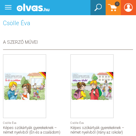
0
Toggle
BEJELENTKEZÉS
navigation
Csölle Éva
KÖNYVEK
E-KÖNYVEK
A SZERZŐ MŰVEI
EGYÉB TERMÉKEK
STAR WARS
AKCIÓ
ELŐJEGYEZHETŐ
NÉPSZERŰ KÖNYVEK
Csölle Éva
Csölle Éva
Képes szókártyák gyerekeknek –
Képes szókártyák gyerekeknek –
SEGÍTHETEK?
német nyelvből (Én és a családom)
német nyelvből (Irány az iskola!)