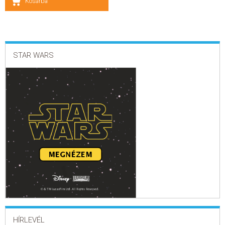
Kosárba
ELADÁSI SIKERLISTA
ÁLTALÁNOS SZERZŐDÉSI FELTÉTELEK
STAR WARS
ADATKEZELÉSI ÉS ADATVÉDELMI SZABÁLYZAT
HÍRLEVÉL