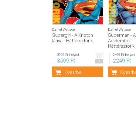
Daniel Wallace
Daniel Wallace
Supergirl - A Kripton
Superman - A
lánya - Háttérsztorik
Acélember -
Háttérsztorik
3999 Ft
helyett
2499 Ft
helyett
10
3599 Ft
2249 Ft
%
Kosárba
Kosárb