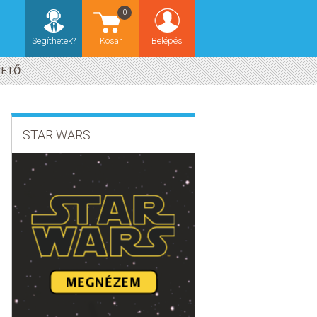
0
Segíthetek?
Kosár
Belépés
HETŐ
STAR WARS