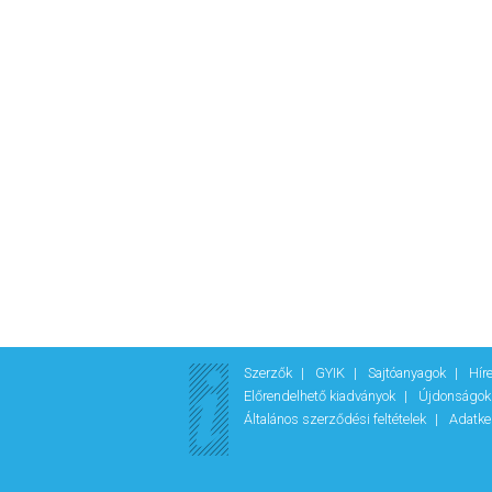
Szerzők
GYIK
Sajtóanyagok
Hír
Előrendelhető kiadványok
Újdonságo
Általános szerződési feltételek
Adatke