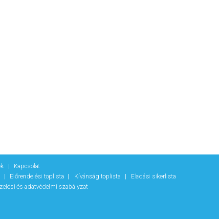
ek
Kapcsolat
k
Előrendelési toplista
Kívánság toplista
Eladási sikerlista
zelési és adatvédelmi szabályzat