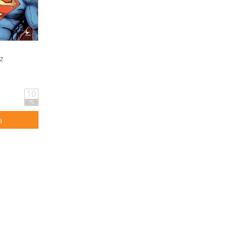
z
10
%
a