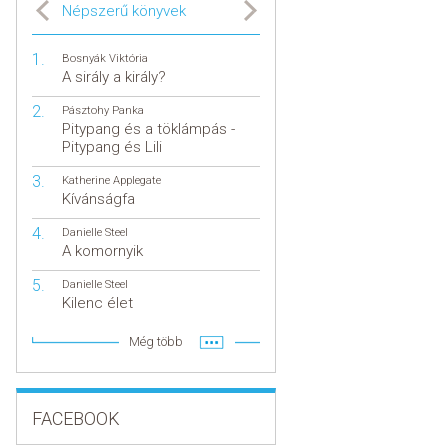
Népszerű könyvek
Bosnyák Viktória
A sirály a király?
Pásztohy Panka
Pitypang és a töklámpás -
Pitypang és Lili
Katherine Applegate
Kívánságfa
Danielle Steel
A komornyik
Danielle Steel
Kilenc élet
Még több
FACEBOOK