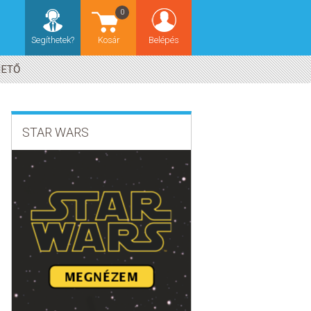
0
Segíthetek?
Kosár
Belépés
HETŐ
STAR WARS