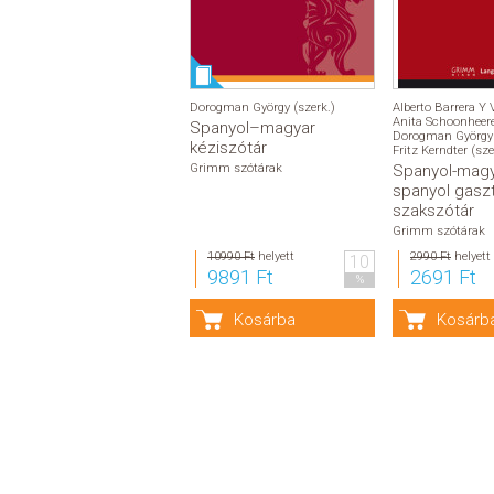
Dorogman György (szerk.)
Alberto Barrera Y V
Anita Schoonheere
Spanyol–magyar
Dorogman György 
kéziszótár
Fritz Kerndter (sze
Grimm szótárak
Spanyol-magy
spanyol gasz
szakszótár
Grimm szótárak
10990 Ft
helyett
2990 Ft
helyett
10
9891 Ft
2691 Ft
%
Kosárba
Kosárb