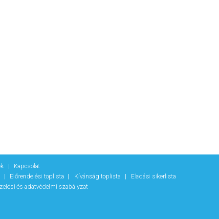
ek
Kapcsolat
k
Előrendelési toplista
Kívánság toplista
Eladási sikerlista
zelési és adatvédelmi szabályzat