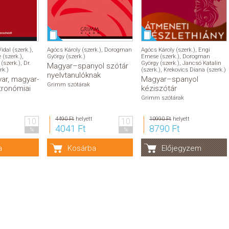
idal (szerk.)
,
Agócs Károly (szerk.)
,
Dorogman
Agócs Károly (szerk.)
,
Engi
 (szerk.)
,
György (szerk.)
Emese (szerk.)
,
Dorogman
(szerk.)
,
Dr.
György (szerk.)
,
Jancsó Katalin
Magyar–spanyol szótár
rk.)
(szerk.)
,
Krekovics Diana (szerk.)
nyelvtanulóknak
ar, magyar-
Magyar–spanyol
Grimm szótárak
tronómiai
kéziszótár
Grimm szótárak
4490 Ft
helyett
10990 Ft
helyett
10
10
4041 Ft
8790 Ft
%
%
a
Kosárba
Előjegyzem