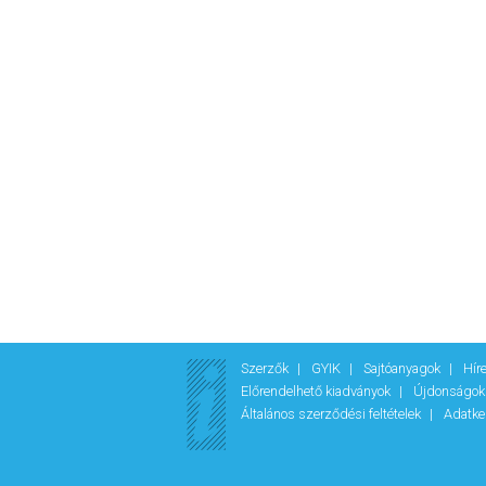
Szerzők
GYIK
Sajtóanyagok
Hír
Előrendelhető kiadványok
Újdonságo
Általános szerződési feltételek
Adatke