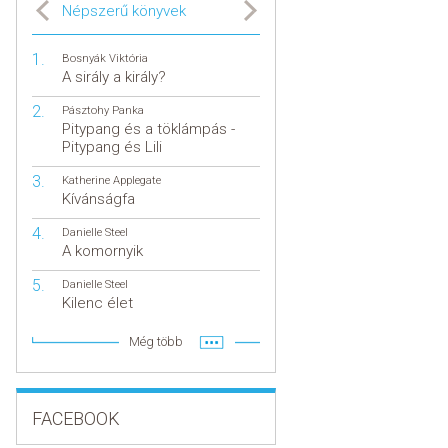
Népszerű könyvek
Bosnyák Viktória
A sirály a király?
Pásztohy Panka
Pitypang és a töklámpás -
Pitypang és Lili
Katherine Applegate
Kívánságfa
Danielle Steel
A komornyik
Danielle Steel
Kilenc élet
Még több
FACEBOOK