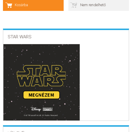
Kosárba
Nem rendelhető
ELADÁSI SIKERLISTA
ÁLTALÁNOS SZERZŐDÉSI FELTÉTELEK
STAR WARS
ADATKEZELÉSI ÉS ADATVÉDELMI SZABÁLYZAT