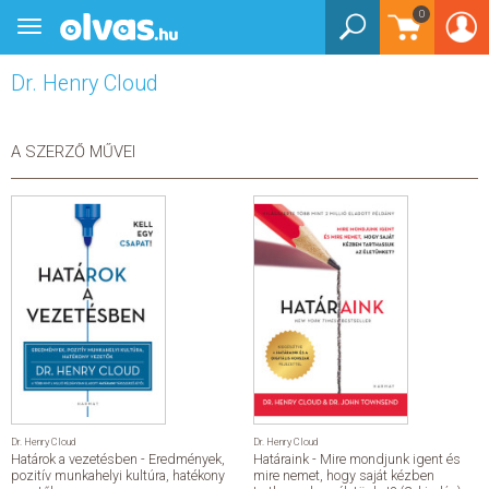
0
Toggle
BEJELENTKEZÉS
navigation
Dr. Henry Cloud
KÖNYVEK
E-KÖNYVEK
A SZERZŐ MŰVEI
EGYÉB TERMÉKEK
STAR WARS
AKCIÓ
ELŐJEGYEZHETŐ
NÉPSZERŰ KÖNYVEK
Dr. Henry Cloud
Dr. Henry Cloud
Határok a vezetésben - Eredmények,
Határaink - Mire mondjunk igent és
SEGÍTHETEK?
pozitív munkahelyi kultúra, hatékony
mire nemet, hogy saját kézben