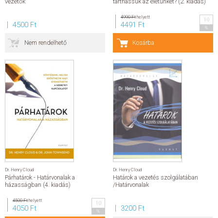
vezetők
tarthassuk az életünket? (2. kiadás)
SZERZŐK
4990 Ft
helyett
10
4500 Ft
4491 Ft
%
GYIK
Nem rendelhető
Kosárba
SAJTÓANYAGOK
HÍREK
KAPCSOLAT
ELŐRENDELHETŐ KIADVÁNYOK
ÚJDONSÁGOK
Dr. Henry Cloud
Dr. Henry Cloud
Párhatárok - Határvonalak a
Határok a vezetés szolgálatában
házasságban (4. kiadás)
/Határvonalak
ELŐRENDELÉSI TOPLISTA
4500 Ft
helyett
10
4050 Ft
3200 Ft
%
KÍVÁNSÁG TOPLISTA