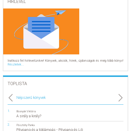
HÍRLEVÉL
Iratkozz fel hírlevelünkre! Könyvek, akciók, hírek, újdonságok és még több könyv!
Részletek...
TOPLISTA
Népszerű könyvek
Bosnyák Viktória
A sirály a király?
Pásztohy Panka
Pitypang és a töklámpás - Pitypang és Lili