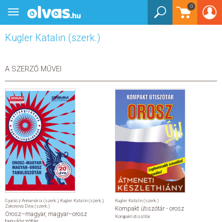
0
Toggle
BEJELENTKEZÉS
navigation
Kugler Katalin (szerk.)
KÖNYVEK
E-KÖNYVEK
A SZERZŐ MŰVEI
EGYÉB TERMÉKEK
STAR WARS
AKCIÓ
ELŐJEGYEZHETŐ
NÉPSZERŰ KÖNYVEK
Gyurácz Annamária (szerk.)
,
Kugler Katalin (szerk.)
,
Kugler Katalin (szerk.)
Zakonova Dina (szerk.)
Kompakt útiszótár - orosz
Orosz–magyar, magyar–orosz
SEGÍTHETEK?
Kompakt útiszótár
tanulószótár