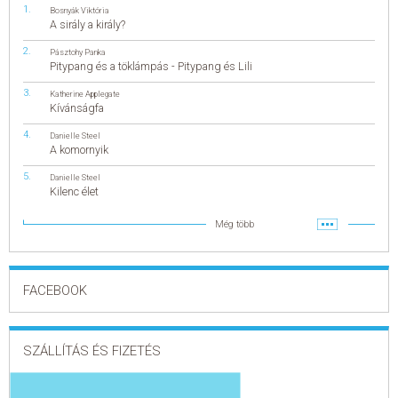
Bosnyák Viktória
A sirály a király?
Pásztohy Panka
Pitypang és a töklámpás - Pitypang és Lili
Katherine Applegate
Kívánságfa
Danielle Steel
A komornyik
Danielle Steel
Kilenc élet
Még több
FACEBOOK
SZÁLLÍTÁS ÉS FIZETÉS