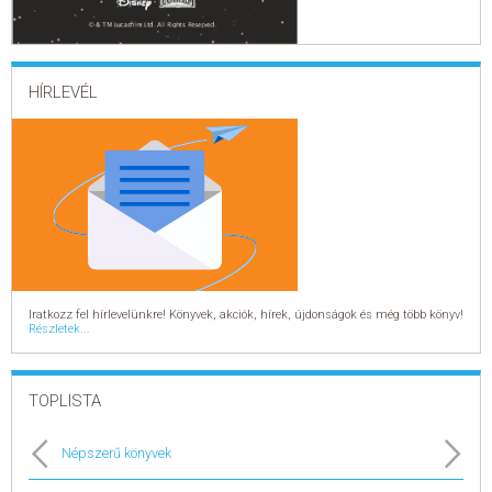
ELADÁSI SIKERLISTA
HÍRLEVÉL
ÁLTALÁNOS SZERZŐDÉSI FELTÉTELEK
ADATKEZELÉSI ÉS ADATVÉDELMI SZABÁLYZAT
Iratkozz fel hírlevelünkre! Könyvek, akciók, hírek, újdonságok és még több könyv!
Részletek...
TOPLISTA
Népszerű könyvek