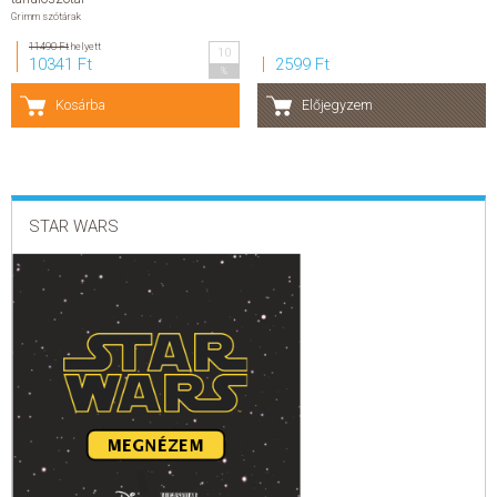
Grimm szótárak
SZERZŐK
11490 Ft
helyett
10
10341 Ft
2599 Ft
%
GYIK
Kosárba
Előjegyzem
SAJTÓANYAGOK
HÍREK
STAR WARS
KAPCSOLAT
ELŐRENDELHETŐ KIADVÁNYOK
ÚJDONSÁGOK
ELŐRENDELÉSI TOPLISTA
KÍVÁNSÁG TOPLISTA