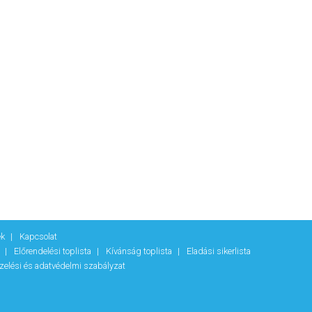
ek
Kapcsolat
k
Előrendelési toplista
Kívánság toplista
Eladási sikerlista
zelési és adatvédelmi szabályzat