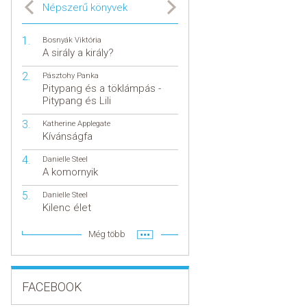
Népszerű könyvek
Bosnyák Viktória
A sirály a király?
Pásztohy Panka
Pitypang és a töklámpás -
Pitypang és Lili
Katherine Applegate
Kívánságfa
Danielle Steel
A komornyik
Danielle Steel
Kilenc élet
Még több
FACEBOOK