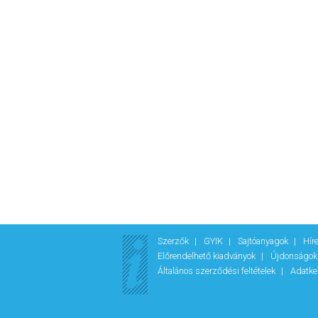
Szerzők
GYIK
Sajtóanyagok
Hír
Előrendelhető kiadványok
Újdonságo
Általános szerződési feltételek
Adatke