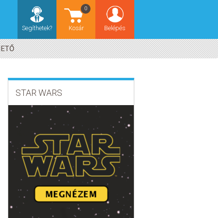
0
Segíthetek?
Kosár
Belépés
HETŐ
STAR WARS