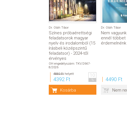
Dr. Oláh Tibor
Dr. Oláh Tibor
Színes próbaérettségi
Nem vagyunk 
feladatsorok magyar
ennél többet
nyelv és irodalomból (15
érdemelnénk
írásbeli középszintű
feladatsor) - 2024-től
érvényes
OH engedélyszám: TKV/2667-
8/2026
4880 Ft
helyett
10
4392 Ft
4490 Ft
%
Kosárba
Nem re