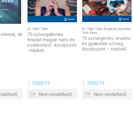
Dr. Oláh Tibor
Dr. Oláh Tibor
,
Bujdosó Hajnalka
,
Tóth Ákos
istenek, de
70 szövegalkotási
75 szövegértés, érvelés
feladat magyar nyelv és
és gyakorlati szöveg
irodalomból - középszint
(középszint – írásbeli)
- írásbeli
3580 Ft
3580 Ft
ndelhető
Nem rendelhető
Nem rendelhető