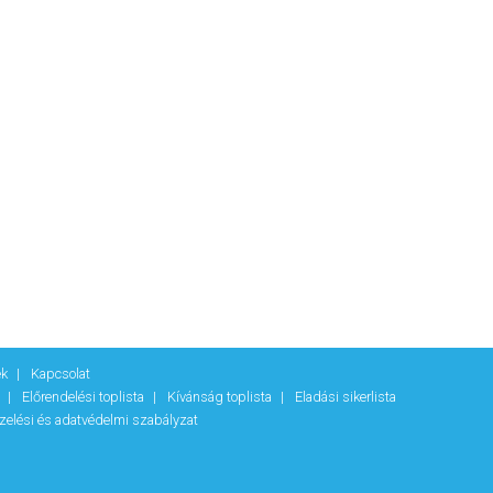
ek
Kapcsolat
k
Előrendelési toplista
Kívánság toplista
Eladási sikerlista
zelési és adatvédelmi szabályzat