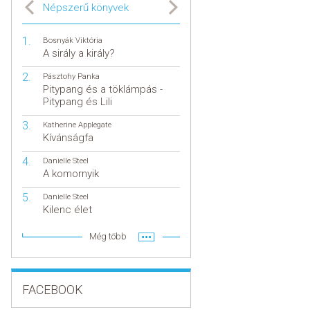
Népszerű könyvek
Bosnyák Viktória
A sirály a király?
Pásztohy Panka
Pitypang és a töklámpás -
Pitypang és Lili
Katherine Applegate
Kívánságfa
Danielle Steel
A komornyik
Danielle Steel
Kilenc élet
Még több
FACEBOOK