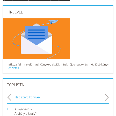
ELADÁSI SIKERLISTA
HÍRLEVÉL
ÁLTALÁNOS SZERZŐDÉSI FELTÉTELEK
ADATKEZELÉSI ÉS ADATVÉDELMI SZABÁLYZAT
Iratkozz fel hírlevelünkre! Könyvek, akciók, hírek, újdonságok és még több könyv!
Részletek...
TOPLISTA
Népszerű könyvek
Bosnyák Viktória
A sirály a király?