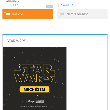
5890 Ft
helyett
10
5301 Ft
5499 Ft
%
SZERZŐK
Kosárba
Nem rendelhető
GYIK
SAJTÓANYAGOK
STAR WARS
HÍREK
KAPCSOLAT
ELŐRENDELHETŐ KIADVÁNYOK
ÚJDONSÁGOK
ELŐRENDELÉSI TOPLISTA
KÍVÁNSÁG TOPLISTA