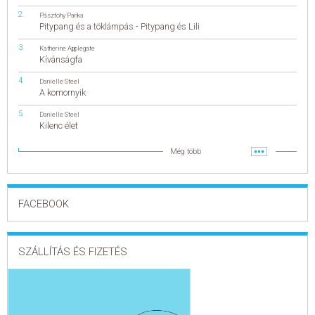
Pásztohy Panka
Pitypang és a töklámpás - Pitypang és Lili
Katherine Applegate
Kívánságfa
Danielle Steel
A komornyik
Danielle Steel
Kilenc élet
Még több
FACEBOOK
SZÁLLÍTÁS ÉS FIZETÉS