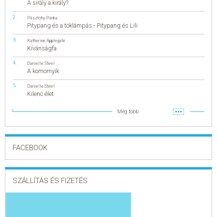
A sirály a király?
Pásztohy Panka
Pitypang és a töklámpás - Pitypang és Lili
Katherine Applegate
Kívánságfa
Danielle Steel
A komornyik
Danielle Steel
Kilenc élet
Még több
FACEBOOK
SZÁLLÍTÁS ÉS FIZETÉS