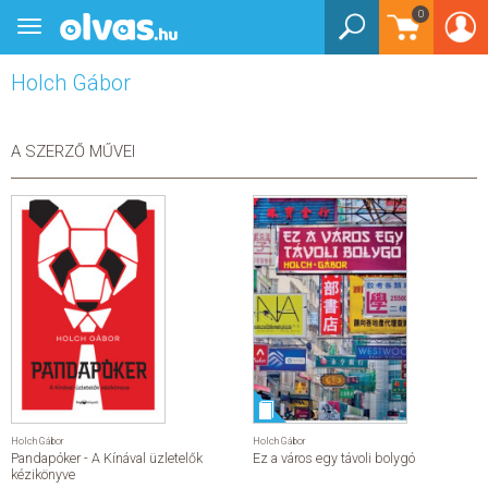
0
Toggle
BEJELENTKEZÉS
navigation
Holch Gábor
KÖNYVEK
E-KÖNYVEK
A SZERZŐ MŰVEI
EGYÉB TERMÉKEK
STAR WARS
AKCIÓ
ELŐJEGYEZHETŐ
NÉPSZERŰ KÖNYVEK
Holch Gábor
Holch Gábor
Pandapóker - A Kínával üzletelők
Ez a város egy távoli bolygó
SEGÍTHETEK?
kézikönyve