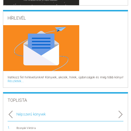
ELADÁSI SIKERLISTA
HÍRLEVÉL
ÁLTALÁNOS SZERZŐDÉSI FELTÉTELEK
ADATKEZELÉSI ÉS ADATVÉDELMI SZABÁLYZAT
Iratkozz fel hírlevelünkre! Könyvek, akciók, hírek, újdonságok és még több könyv!
Részletek...
TOPLISTA
Népszerű könyvek
Bosnyák Viktória