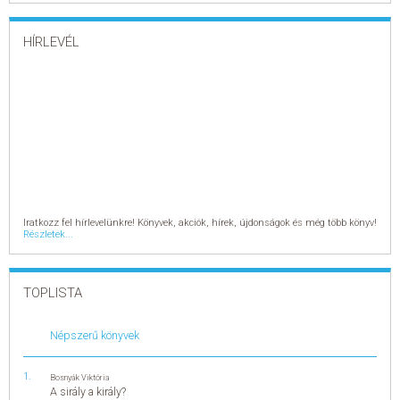
Thriller, horror
Krimi, fantasy, sci-fi
Krimi, fantasy, sci-fi
HÍRLEVÉL
Krimi
Fantasy
Sci-fi
További címek
Életmód, egészség
Életmód, egészség
Egészséges életmód, táplálkozás
Életvezetés
Jóga, fitness
Természetgyógyászat
Szépségápolás
Szexualitás
További címek
Utazás
Utazás
Iratkozz fel hírlevelünkre! Könyvek, akciók, hírek, újdonságok és még több könyv!
Részletek...
Útiszótár
Útikönyv
Segédkönyv, tankönyv
Segédkönyv, tankönyv
TOPLISTA
Középiskola
Középiskola
Biológia
Népszerű könyvek
Fizika
Földrajz
Informatika
Kémia
Bosnyák Viktória
Közgazdaságtan
A sirály a király?
Magyar nyelv és irodalom