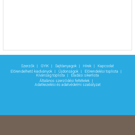
Studio tankönyvcsalád
Unterwegs tankönyvcsalád
Weitblick tankönyvcsalád
Olasz nyelv
Spanyol nyelv
Szókártyák
Grimm szótárak
Grimm szótárak
Zsebszótár
Kisszótárak
Képes szótárak
Gyerekszótárak
Tanulószótárak
Kéziszótárak
Munkahelyi szótárak
Általános gazdasági szótárak
Szerzők
GYIK
Sajtóanyagok
Hírek
Kapcsolat
Szótárak nyelvtanulóknak
Előrendelhető kiadványok
Újdonságok
Előrendelési toplista
Gasztronómiai szakszótárak
Kívánság toplista
Eladási sikerlista
Szótárhasználati munkafüzetek
Általános szerződési feltételek
Anyanyelvi szótárak
Adatkezelési és adatvédelmi szabályzat
Család, gyermeknevelés
Család, gyermeknevelés
Babanapló
Család
Gyermeknevelés
Párkapcsolat
Ezotéria, vallások
Ezotéria, vallások
Asztrológia
Spiritualitás
Mágia
Meditáció