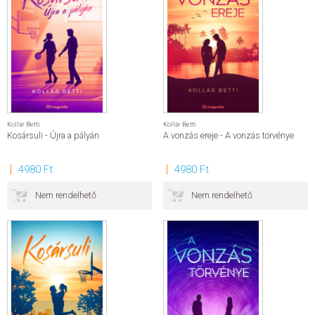
Kollár Betti
Kollár Betti
Kosársuli - Újra a pályán
A vonzás ereje - A vonzás törvénye
4980 Ft
4980 Ft
Nem rendelhető
Nem rendelhető