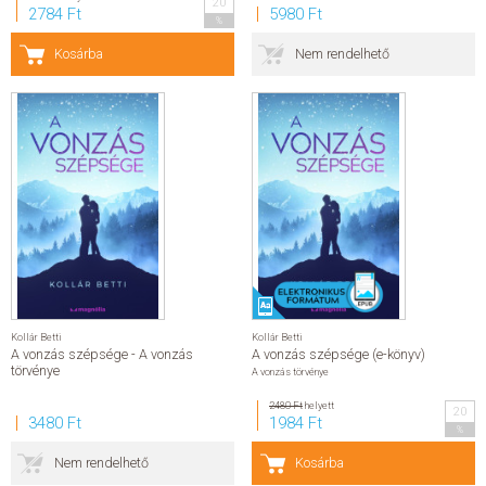
20
2784 Ft
5980 Ft
%
Kosárba
Nem rendelhető
Kollár Betti
Kollár Betti
A vonzás szépsége - A vonzás
A vonzás szépsége (e-könyv)
törvénye
A vonzás törvénye
2480 Ft
helyett
20
3480 Ft
1984 Ft
%
Nem rendelhető
Kosárba