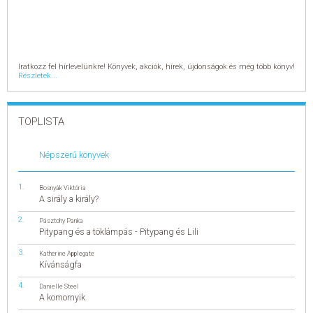
Iratkozz fel hírlevelünkre! Könyvek, akciók, hírek, újdonságok és még több könyv!
Részletek...
TOPLISTA
Népszerű könyvek
Bosnyák Viktória
A sirály a király?
Pásztohy Panka
Pitypang és a töklámpás - Pitypang és Lili
Katherine Applegate
Kívánságfa
Danielle Steel
A komornyik