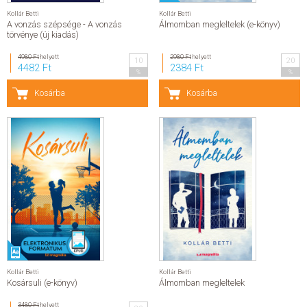
Kollár Betti
Kollár Betti
A vonzás szépsége - A vonzás
Álmomban megleltelek (e-könyv)
törvénye (új kiadás)
4980 Ft
helyett
2980 Ft
helyett
10
20
4482 Ft
2384 Ft
%
%
Kosárba
Kosárba
Kollár Betti
Kollár Betti
Kosársuli (e-könyv)
Álmomban megleltelek
3480 Ft
helyett