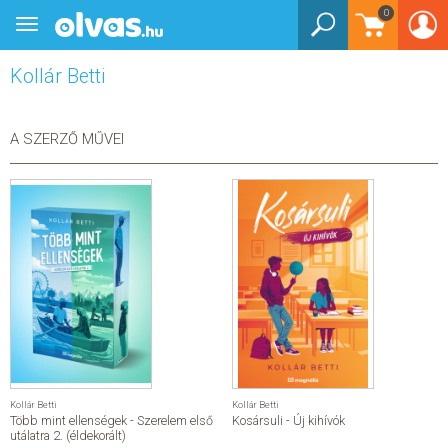
0
Toggle
BEJELENTKEZÉS
navigation
Kollár Betti
KÖNYVEK
E-KÖNYVEK
A SZERZŐ MŰVEI
EGYÉB TERMÉKEK
STAR WARS
AKCIÓ
ELŐJEGYEZHETŐ
NÉPSZERŰ KÖNYVEK
Kollár Betti
Kollár Betti
Több mint ellenségek - Szerelem első
Kosársuli - Új kihívók
SEGÍTHETEK?
utálatra 2. (éldekorált)