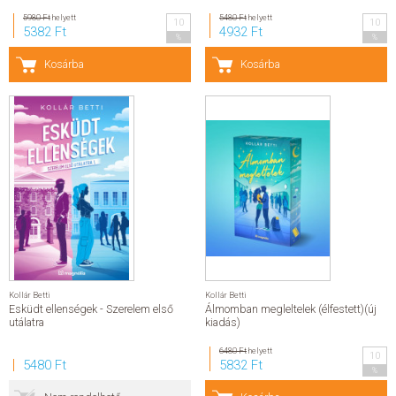
5980 Ft
helyett
5480 Ft
helyett
10
10
SZERZŐK
5382 Ft
4932 Ft
%
%
Kosárba
Kosárba
GYIK
SAJTÓANYAGOK
HÍREK
KAPCSOLAT
ELŐRENDELHETŐ KIADVÁNYOK
Kollár Betti
Kollár Betti
ÚJDONSÁGOK
Esküdt ellenségek - Szerelem első
Álmomban megleltelek (élfestett)(új
utálatra
kiadás)
ELŐRENDELÉSI TOPLISTA
6480 Ft
helyett
10
5480 Ft
5832 Ft
%
KÍVÁNSÁG TOPLISTA