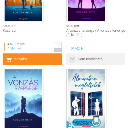
Kollár Betti
Kollár Betti
Kosársuli
A vonzás törvénye - A vonzás törvénye
(új kiadás)
4980 Ft
helyett
10
4482 Ft
3980 Ft
%
Kosárba
Nem rendelhető