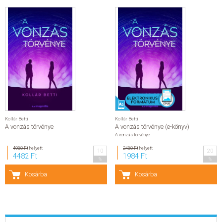
Kollár Betti
Kollár Betti
A vonzás törvénye
A vonzás törvénye (e-könyv)
A vonzás törvénye
4980 Ft
helyett
2480 Ft
helyett
10
20
4482 Ft
1984 Ft
%
%
Kosárba
Kosárba