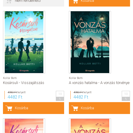
Nem rendelhető
Kosárba
ELADÁSI SIKERLISTA
ÁLTALÁNOS SZERZŐDÉSI FELTÉTELEK
ADATKEZELÉSI ÉS ADATVÉDELMI SZABÁLYZAT
Kollár Betti
Kollár Betti
Kosársuli - Visszajátszás
A vonzás hatalma - A vonzás törvénye
4980 Ft
helyett
4980 Ft
helyett
10
10
4482 Ft
4482 Ft
%
%
Kosárba
Kosárba