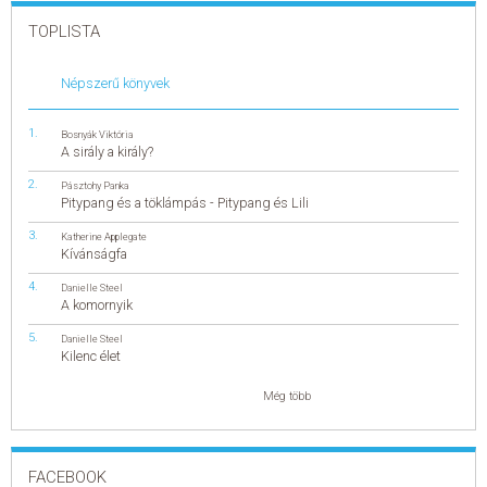
TOPLISTA
Népszerű könyvek
Bosnyák Viktória
A sirály a király?
Pásztohy Panka
Pitypang és a töklámpás - Pitypang és Lili
Katherine Applegate
Kívánságfa
Danielle Steel
A komornyik
Danielle Steel
Kilenc élet
Még több
FACEBOOK