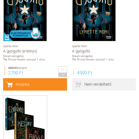
Lynette Noni
Lynette Noni
A gyógyító (e-könyv)
A gyógyító
Dream válogatás
Dream válogatás
The Prison Healer-sorozat 1. rész
The Prison Healer-sorozat 1. rész
3499 Ft
helyett
20
2799 Ft
4999 Ft
%
Kosárba
Nem rendelhető