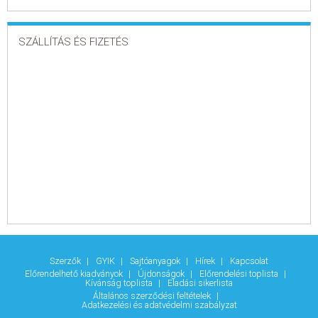
SZÁLLÍTÁS ÉS FIZETÉS
Szerzők
GYIK
Sajtóanyagok
Hírek
Kapcsolat
Előrendelhető kiadványok
Újdonságok
Előrendelési toplista
Kívánság toplista
Eladási sikerlista
Általános szerződési feltételek
Adatkezelési és adatvédelmi szabályzat