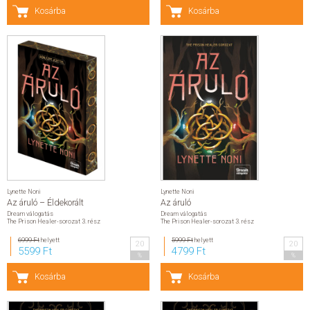
Kosárba
Kosárba
ELADÁSI SIKERLISTA
ÁLTALÁNOS SZERZŐDÉSI FELTÉTELEK
ADATKEZELÉSI ÉS ADATVÉDELMI SZABÁLYZAT
Lynette Noni
Lynette Noni
Az áruló – Éldekorált
Az áruló
Dream válogatás
Dream válogatás
The Prison Healer-sorozat 3. rész
The Prison Healer-sorozat 3. rész
6999 Ft
helyett
5999 Ft
helyett
20
20
5599 Ft
4799 Ft
%
%
Kosárba
Kosárba