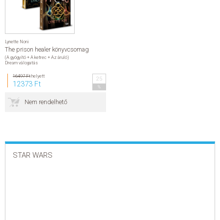
Lynette Noni
The prison healer könyvcsomag
(A gyógyító + A ketrec + Az áruló)
Dream válogatás
16497 Ft
helyett
25
12373 Ft
%
Nem rendelhető
STAR WARS