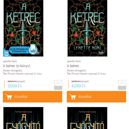
Lynette Noni
Lynette Noni
A ketrec (e-könyv)
A ketrec
Dream válogatás
Dream válogatás
The Prison Healer-sorozat 2. rész
The Prison Healer-sorozat 2. rész
4499 Ft
helyett
5499 Ft
helyett
20
20
3599 Ft
4399 Ft
%
%
Kosárba
Kosárba