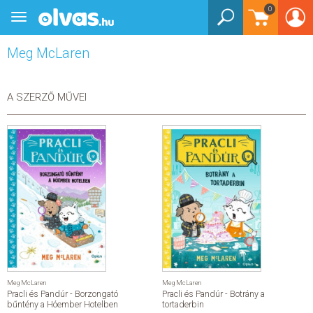
0
Toggle
BEJELENTKEZÉS
navigation
Meg McLaren
KÖNYVEK
E-KÖNYVEK
A SZERZŐ MŰVEI
EGYÉB TERMÉKEK
STAR WARS
AKCIÓ
ELŐJEGYEZHETŐ
NÉPSZERŰ KÖNYVEK
Meg McLaren
Meg McLaren
Pracli és Pandúr - Borzongató
Pracli és Pandúr - Botrány a
SEGÍTHETEK?
bűntény a Hóember Hotelben
tortaderbin