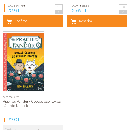
2999 Ft
helyett
3999 Ft
helyett
10
10
SZERZŐK
2699 Ft
3599 Ft
%
%
Kosárba
Kosárba
GYIK
SAJTÓANYAGOK
HÍREK
KAPCSOLAT
ELŐRENDELHETŐ KIADVÁNYOK
Meg McLaren
ÚJDONSÁGOK
Pracli és Pandúr - Csodás csontok és
különös kincsek
ELŐRENDELÉSI TOPLISTA
3999 Ft
KÍVÁNSÁG TOPLISTA