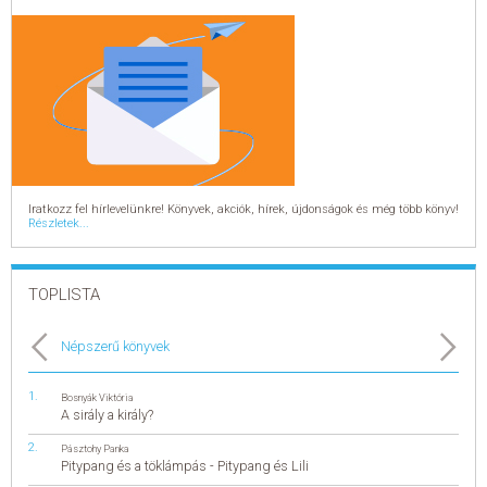
Iratkozz fel hírlevelünkre! Könyvek, akciók, hírek, újdonságok és még több könyv!
Részletek...
TOPLISTA
Népszerű könyvek
Bosnyák Viktória
A sirály a király?
Pásztohy Panka
Pitypang és a töklámpás - Pitypang és Lili