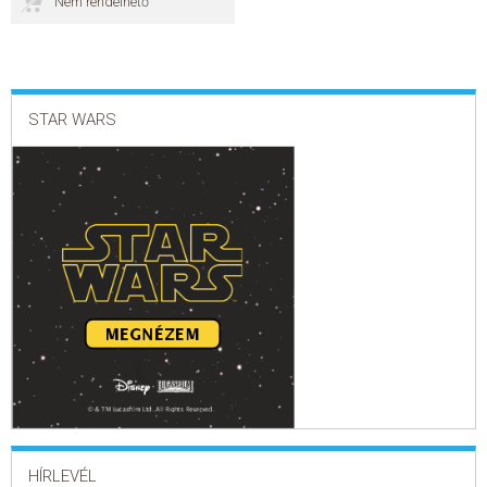
Nem rendelhető
ELADÁSI SIKERLISTA
ÁLTALÁNOS SZERZŐDÉSI FELTÉTELEK
STAR WARS
ADATKEZELÉSI ÉS ADATVÉDELMI SZABÁLYZAT
HÍRLEVÉL