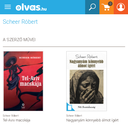
0
Toggle
BEJELENTKEZÉS
navigation
Scheer Róbert
KÖNYVEK
E-KÖNYVEK
A SZERZŐ MŰVEI
EGYÉB TERMÉKEK
STAR WARS
AKCIÓ
ELŐJEGYEZHETŐ
NÉPSZERŰ KÖNYVEK
Scheer Róbert
Scheer Róbert
Tel-Aviv macskája
Nagyanyám könnyebb álmot ígért
SEGÍTHETEK?