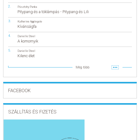
Pásztohy Panka
Pitypang és a töklámpás - Pitypang és Lili
Katherine Applegate
Kívánságfa
Danielle Steel
A komornyik
Danielle Steel
Kilenc élet
Még több
FACEBOOK
SZÁLLÍTÁS ÉS FIZETÉS