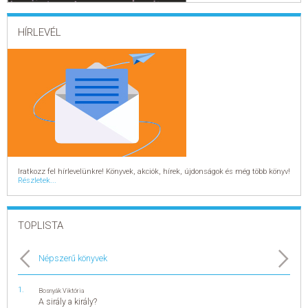
ELADÁSI SIKERLISTA
HÍRLEVÉL
ÁLTALÁNOS SZERZŐDÉSI FELTÉTELEK
ADATKEZELÉSI ÉS ADATVÉDELMI SZABÁLYZAT
Iratkozz fel hírlevelünkre! Könyvek, akciók, hírek, újdonságok és még több könyv!
Részletek...
TOPLISTA
Népszerű könyvek
Bosnyák Viktória
A sirály a király?