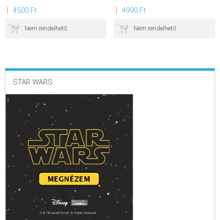
4500 Ft
4990 Ft
SZERZŐK
Nem rendelhető
Nem rendelhető
GYIK
SAJTÓANYAGOK
STAR WARS
HÍREK
KAPCSOLAT
ELŐRENDELHETŐ KIADVÁNYOK
ÚJDONSÁGOK
ELŐRENDELÉSI TOPLISTA
KÍVÁNSÁG TOPLISTA