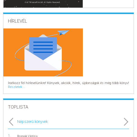
ELADÁSI SIKERLISTA
HÍRLEVÉL
ÁLTALÁNOS SZERZŐDÉSI FELTÉTELEK
ADATKEZELÉSI ÉS ADATVÉDELMI SZABÁLYZAT
Iratkozz fel hírlevelünkre! Könyvek, akciók, hírek, újdonságok és még több könyv!
Részletek...
TOPLISTA
Népszerű könyvek
Bosnyák Viktória