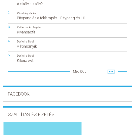
A sirály a király?
Pásztohy Panka
Pitypang és a töklámpás - Pitypang és Lili
Katherine Applegate
Kívánságfa
Danielle Steel
A komornyik
Danielle Steel
Kilenc élet
Még több
FACEBOOK
SZÁLLÍTÁS ÉS FIZETÉS