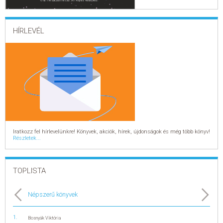
ELADÁSI SIKERLISTA
HÍRLEVÉL
ÁLTALÁNOS SZERZŐDÉSI FELTÉTELEK
ADATKEZELÉSI ÉS ADATVÉDELMI SZABÁLYZAT
Iratkozz fel hírlevelünkre! Könyvek, akciók, hírek, újdonságok és még több könyv!
Részletek...
TOPLISTA
Népszerű könyvek
Bosnyák Viktória