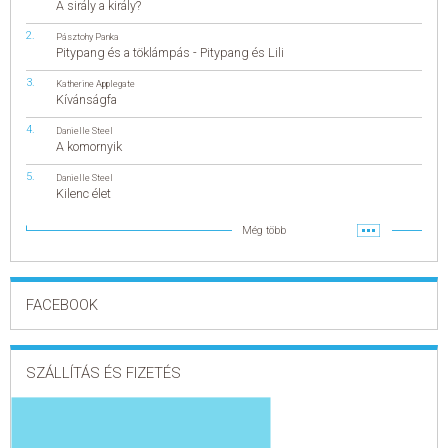
A sirály a király?
Pásztohy Panka
Pitypang és a töklámpás - Pitypang és Lili
Katherine Applegate
Kívánságfa
Danielle Steel
A komornyik
Danielle Steel
Kilenc élet
Még több
FACEBOOK
SZÁLLÍTÁS ÉS FIZETÉS