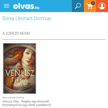
0
Toggle
BEJELENTKEZÉS
navigation
Sonia Lleonart Dormua
KÖNYVEK
E-KÖNYVEK
A SZERZŐ MŰVEI
EGYÉB TERMÉKEK
STAR WARS
AKCIÓ
ELŐJEGYEZHETŐ
NÉPSZERŰ KÖNYVEK
Sonia Lleonart Dormua
Vénusz titka - Regény egy elveszett
SEGÍTHETEK?
festményről és egy tiltott szerelemről