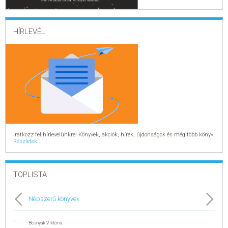
ELADÁSI SIKERLISTA
HÍRLEVÉL
ÁLTALÁNOS SZERZŐDÉSI FELTÉTELEK
ADATKEZELÉSI ÉS ADATVÉDELMI SZABÁLYZAT
Iratkozz fel hírlevelünkre! Könyvek, akciók, hírek, újdonságok és még több könyv!
Részletek...
TOPLISTA
Népszerű könyvek
Bosnyák Viktória