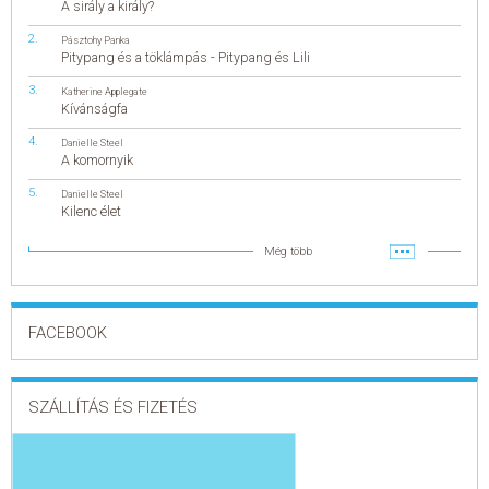
A sirály a király?
Pásztohy Panka
Pitypang és a töklámpás - Pitypang és Lili
Katherine Applegate
Kívánságfa
Danielle Steel
A komornyik
Danielle Steel
Kilenc élet
Még több
FACEBOOK
SZÁLLÍTÁS ÉS FIZETÉS