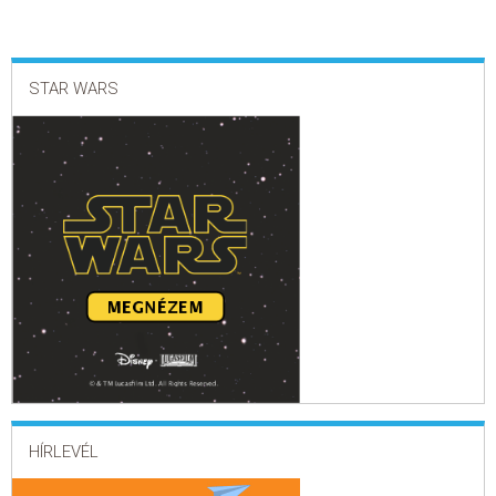
ELADÁSI SIKERLISTA
STAR WARS
ÁLTALÁNOS SZERZŐDÉSI FELTÉTELEK
ADATKEZELÉSI ÉS ADATVÉDELMI SZABÁLYZAT
HÍRLEVÉL