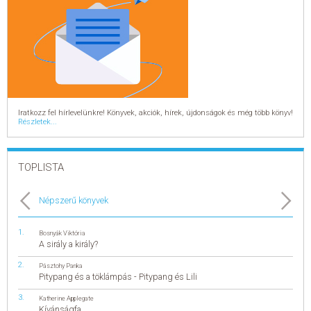
Iratkozz fel hírlevelünkre! Könyvek, akciók, hírek, újdonságok és még több könyv!
Részletek...
TOPLISTA
Népszerű könyvek
Bosnyák Viktória
A sirály a király?
Pásztohy Panka
Pitypang és a töklámpás - Pitypang és Lili
Katherine Applegate
Kívánságfa