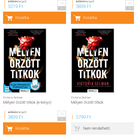
5799 Ft
helyett
4799 Ft
helyett
10
20
5219 Ft
3839 Ft
%
%
SZERZŐK
Kosárba
Kosárba
GYIK
SAJTÓANYAGOK
HÍREK
KAPCSOLAT
ELŐRENDELHETŐ KIADVÁNYOK
Victoria Selman
Victoria Selman
Mélyen őrzött titkok (e-könyv)
Mélyen őrzött titkok
ÚJDONSÁGOK
4799 Ft
helyett
20
3839 Ft
5799 Ft
%
ELŐRENDELÉSI TOPLISTA
Kosárba
Nem rendelhető
KÍVÁNSÁG TOPLISTA