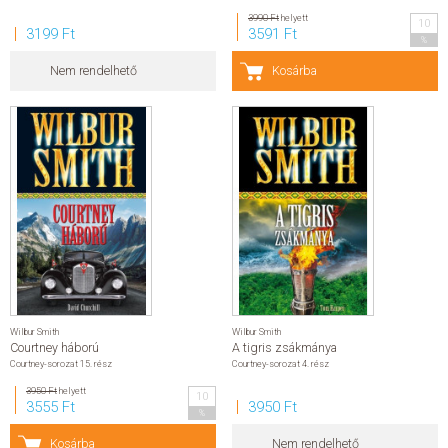
3990 Ft
helyett
10
3199 Ft
3591 Ft
%
Nem rendelhető
Kosárba
Wilbur Smith
Wilbur Smith
Courtney háború
A tigris zsákmánya
Courtney-sorozat 15. rész
Courtney-sorozat 4. rész
3950 Ft
helyett
10
3555 Ft
3950 Ft
%
Kosárba
Nem rendelhető