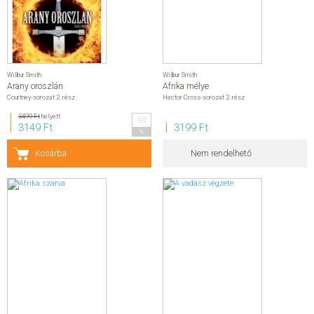
Wilbur Smith
Wilbur Smith
Arany oroszlán
Afrika mélye
Courtney-sorozat 2. rész
Hector Cross-sorozat 2. rész
3499 Ft
helyett
10
3149 Ft
3199 Ft
%
Kosárba
Nem rendelhető