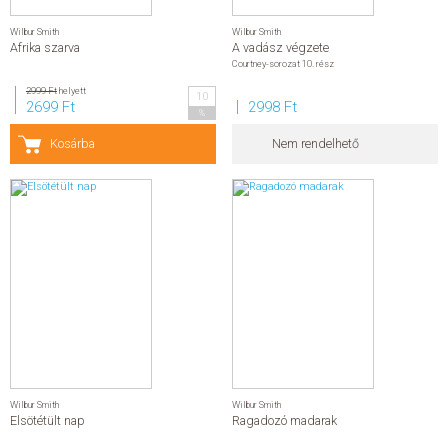
Wilbur Smith
Wilbur Smith
Afrika szarva
A vadász végzete
Courtney-sorozat 10. rész
2999 Ft
helyett
10
2699 Ft
2998 Ft
%
Kosárba
Nem rendelhető
Wilbur Smith
Wilbur Smith
Elsötétült nap
Ragadozó madarak