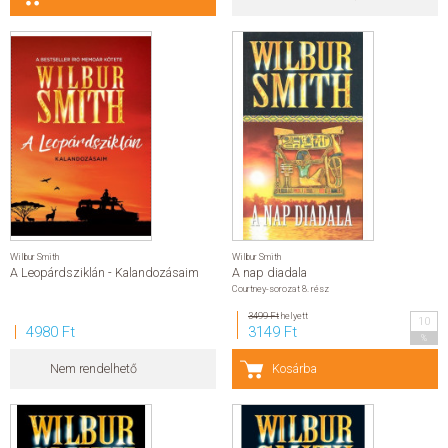
Wilbur Smith
Wilbur Smith
A Leopárdsziklán - Kalandozásaim
A nap diadala
Courtney-sorozat 8. rész
3499 Ft
helyett
10
4980 Ft
3149 Ft
%
Nem rendelhető
Kosárba