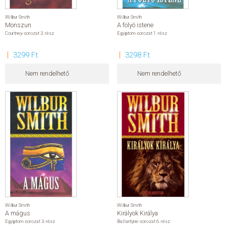
Wilbur Smith
Wilbur Smith
Monszun
A folyó istene
Courtney-sorozat 3. rész
Egyiptom-sorozat 1. rész
3299 Ft
3298 Ft
Nem rendelhető
Nem rendelhető
Wilbur Smith
Wilbur Smith
A mágus
Királyok Királya
Egyiptom-sorozat 3. rész
Ballantyne-sorozat 6. rész