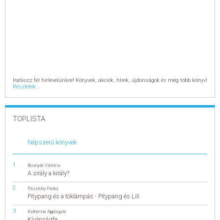
Iratkozz fel hírlevelünkre! Könyvek, akciók, hírek, újdonságok és még több könyv!
Részletek...
TOPLISTA
Népszerű könyvek
Bosnyák Viktória
A sirály a király?
Pásztohy Panka
Pitypang és a töklámpás - Pitypang és Lili
Katherine Applegate
Kívánságfa