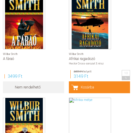
Wilbur Smith
Wilbur Smith
A fáraó
Afrikai ragadozó
Hector Cross-sorozat 3. rész
3499 Ft
helyett
10
3499 Ft
3149 Ft
%
Nem rendelhető
Kosárba