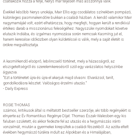
csatlakozik hozzá a férje, Nerys már teljesen más asszonnyá válik.
Évekkel később Nerys unokája, Mair Ellis egy csodálatos színekben pompázó,
ELADÁSI SIKERLISTA
különleges pasminakendőre bukkan a családi házban. A kendő valamikor Mair
nagymamájáé volt, ezért elhatározza, hogy megfejti, hogyan került a rendkívül
értékes darab a misszionárius feleségéhez. Nagyszülei nyomdokait követve
ÁLTALÁNOS SZERZŐDÉSI FELTÉTELEK
elutazik Indiába, és izgalmas nyomozása során nemcsak Kasmírig jut el,
hanem keresése időközben olyan küldetéssé is válik, mely a saját életét is
örökre megváltoztatja.
ADATKEZELÉSI ÉS ADATVÉDELMI SZABÁLYZAT
A kasmírkendő elsöprő, lebilincselő történet, mely a házasságról, az
elszigeteltségről és szerelemkeresésről szól egy varázslatos helyszínbe
ágyazva.
"Ezt a történetet újra és újra el akarjuk majd olvasni. Elvarázsol, tanít,
gondolkodásra késztet. Valóságos érzelmi utazás."
- Daily Express
ROSIE THOMAS
számos, kritikusok által is méltatott bestseller szerzője, aki több regényéért is
elnyerte az Év Romantikus Regénye Díjat. Thomas Észak-Walesben egy kis
faluban született, és akkor fedezte fel az utazás és a hegymászás iránti
vonzalmát, miután a gyermekei kirepültek a családi fészekből. Az azóta eltelt
években hegymászó túrákra indult az Alpokban és a Himalájában,