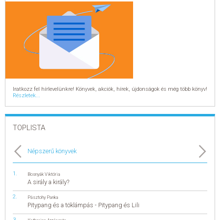
Iratkozz fel hírlevelünkre! Könyvek, akciók, hírek, újdonságok és még több könyv!
Részletek...
TOPLISTA
Népszerű könyvek
Bosnyák Viktória
A sirály a király?
Pásztohy Panka
Pitypang és a töklámpás - Pitypang és Lili