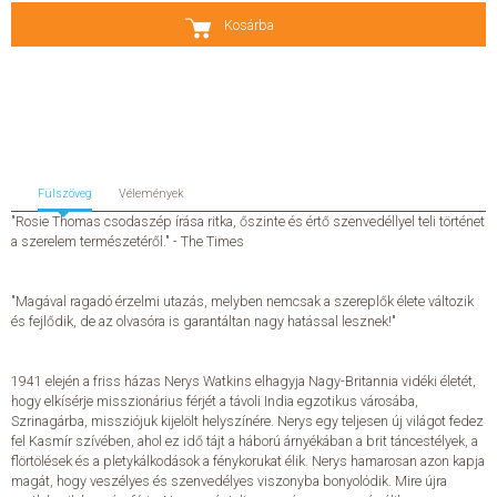
Kosárba
SZERZŐK
GYIK
SAJTÓANYAGOK
Fülszöveg
Vélemények
HÍREK
"Rosie Thomas csodaszép írása ritka, őszinte és értő szenvedéllyel teli történet
a szerelem természetéről." - The Times
KAPCSOLAT
"Magával ragadó érzelmi utazás, melyben nemcsak a szereplők élete változik
és fejlődik, de az olvasóra is garantáltan nagy hatással lesznek!"
ELŐRENDELHETŐ KIADVÁNYOK
ÚJDONSÁGOK
1941 elején a friss házas Nerys Watkins elhagyja Nagy-Britannia vidéki életét,
hogy elkísérje misszionárius férjét a távoli India egzotikus városába,
Szrinagárba, missziójuk kijelölt helyszínére. Nerys egy teljesen új világot fedez
ELŐRENDELÉSI TOPLISTA
fel Kasmír szívében, ahol ez idő tájt a háború árnyékában a brit táncestélyek, a
flörtölések és a pletykálkodások a fénykorukat élik. Nerys hamarosan azon kapja
magát, hogy veszélyes és szenvedélyes viszonyba bonyolódik. Mire újra
KÍVÁNSÁG TOPLISTA