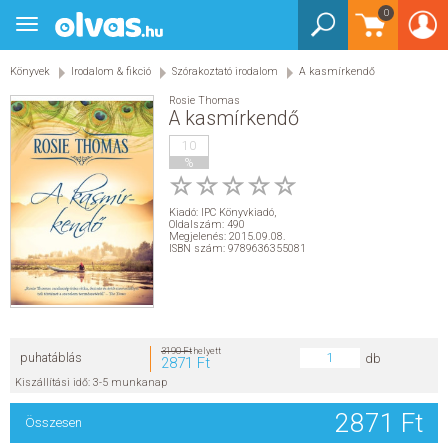
0
Toggle
BEJELENTKEZÉS
navigation
Könyvek
Irodalom & fikció
Szórakoztató irodalom
A kasmírkendő
KÖNYVEK
Rosie Thomas
A kasmírkendő
E-KÖNYVEK
10
%
EGYÉB TERMÉKEK
Kiadó:
IPC Könyvkiadó
,
Oldalszám: 490
STAR WARS
Megjelenés: 2015.09.08.
ISBN szám: 9789636355081
AKCIÓ
ELŐJEGYEZHETŐ
3190 Ft
helyett
puhatáblás
db
2871 Ft
NÉPSZERŰ KÖNYVEK
Kiszállítási idő: 3-5 munkanap
2871 Ft
Összesen
SEGÍTHETEK?