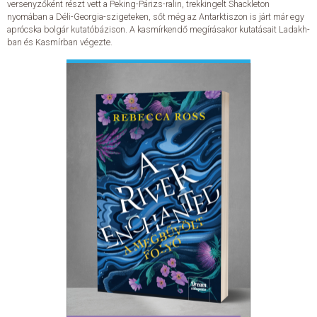
versenyzőként részt vett a Peking-Párizs-ralin, trekkingelt Shackleton
nyomában a Déli-Georgia-szigeteken, sőt még az Antarktiszon is járt már egy
aprócska bolgár kutatóbázison. A kasmírkendő megírásakor kutatásait Ladakh-
ban és Kasmírban végezte.