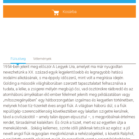
SZERZŐK
Kosárba
GYIK
SAJTÓANYAGOK
HÍREK
Fülszöveg
Vélemények
1954-ben jelent meg először A Legyek Ura, amelyet ma már nyugodtan
nevezhetünk a XX. század egyik legjelentősebb és legnagyobb hatású
KAPCSOLAT
irodalmi alkotásának, s ma éppoly időszerű, mint volt a megírása idején.
Golding a második világháborúban szerzett tapasztalatait felhasználva a
tudata, a lelke, a zsigerei mélyén megbújó ősi, vad ösztönökre ráébredő és az
ELŐRENDELHETŐ KIADVÁNYOK
atomháború árnyékában élő ember félelmeit jeleníti meg példázatában vagy
„mítoszregényében”: egy hátborzongatóan izgalmas és kegyetlen történetben,
melynek hősei tíz-tizenkét éves angol fiúk. A világban háború dúl, s a fiúk
ÚJDONSÁGOK
repülőgép-szerencsétlenség következtében egy lakatlan szigetre kerülnek,
távol a civilizációtól – amely talán éppen elpusztul –, s megpróbálnak értelmes
ELŐRENDELÉSI TOPLISTA
rendet, társadalmat kialakítani. És őrzik a tüzet, mert ez az egyetlen útja a
menekülésnek… Sokáig kellemes, szinte idilli játéknak tetszik az egész: a jól
nevelt angol fiúk ragyogóan megbirkóznak a nehézségekkel, s követik Ralphot,
KÍVÁNSÁG TOPLISTA