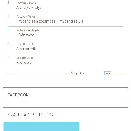
Bosnyák Viktória
A sirály a király?
Pásztohy Panka
Pitypang és a töklámpás - Pitypang és Lili
Katherine Applegate
Kívánságfa
Danielle Steel
A komornyik
Danielle Steel
Kilenc élet
Még több
FACEBOOK
SZÁLLÍTÁS ÉS FIZETÉS