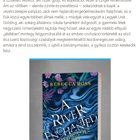
a született vezetőt, aki tüzet gyújt, és expedíciót vezet a sziget felderítésére.
Ám az idillben – eleinte szinte észrevétlenül – sokasodnak a bajok: a
vezérszerepre pályázó Jack nem hajlandó engedelmeskedni Ralphnak, és a
ELADÁSI SIKERLISTA
fiúk közül egyre többen állnak mellé, s imádják vele együtt a Legyek Urát…
Golding, aki sokáig általános iskolai tanárként dolgozott, a gyermeki lélek
nagyszerű ismerőjeként rajzolja meg hőseit, akik az egyre inkább elfajuló
ÁLTALÁNOS SZERZŐDÉSI FELTÉTELEK
„játékban” mintegy felgyorsítva élik át az emberi civilizáció történetét az első
észszerű közösségi szabályok megteremtésétől kezdve egészen odáig,
amikor a rend összeomlik, s újból a bálványimádás, a gyilkos ösztön kerekedik
ADATKEZELÉSI ÉS ADATVÉDELMI SZABÁLYZAT
felül…