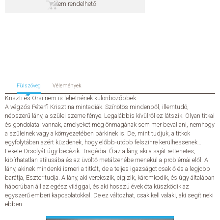
Nem rendelhető
SZERZŐK
GYIK
SAJTÓANYAGOK
Fülszöveg
Vélemények
HÍREK
Kriszti és Orsi nem is lehetnének különbözőbbek.
A végzős Péterfi Krisztina mintadiák. Színötös mindenből, illemtudó,
népszerű lány, a szülei szeme fénye. Legalábbis kívülről ez látszik. Olyan titkai
KAPCSOLAT
és gondolatai vannak, amelyeket még önmagának sem mer bevallani, nemhogy
a szüleinek vagy a környezetében bárkinek is. De, mint tudjuk, a titkok
egyfolytában azért küzdenek, hogy előbb-utóbb felszínre kerülhessenek…
ELŐRENDELHETŐ KIADVÁNYOK
Fekete Orsolyát úgy becézik: Tragédia. Ő az a lány, aki a saját rettenetes,
kibírhatatlan stílusába és az üvöltő metálzenébe menekül a problémái elől. A
ÚJDONSÁGOK
lány, akinek mindenki ismeri a titkát, de a teljes igazságot csak ő és a legjobb
barátja, Eszter tudja. A lány, aki verekszik, cigizik, káromkodik, és úgy általában
háborúban áll az egész világgal, és aki hosszú évek óta küszködik az
ELŐRENDELÉSI TOPLISTA
egyszerű emberi kapcsolatokkal. De ez változhat, csak kell valaki, aki segít neki
ebben...
KÍVÁNSÁG TOPLISTA