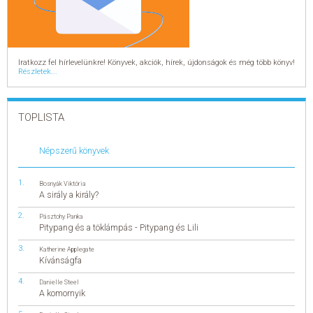
Iratkozz fel hírlevelünkre! Könyvek, akciók, hírek, újdonságok és még több könyv!
Részletek...
TOPLISTA
Népszerű könyvek
Bosnyák Viktória
A sirály a király?
Pásztohy Panka
Pitypang és a töklámpás - Pitypang és Lili
Katherine Applegate
Kívánságfa
Danielle Steel
A komornyik