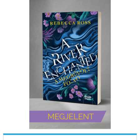
ELADÁSI SIKERLISTA
ÁLTALÁNOS SZERZŐDÉSI FELTÉTELEK
ADATKEZELÉSI ÉS ADATVÉDELMI SZABÁLYZAT