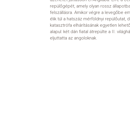
repülőgépét, amely olyan rossz állapotba
felszállásra. Amikor végre a levegőbe e
élik túl a hatszáz mérföldnyi repülőutat,
katasztrófa elhárításának egyetlen lehe
alapul: két dán fiatal átrepülte a II. vil
eljuttatta az angoloknak.