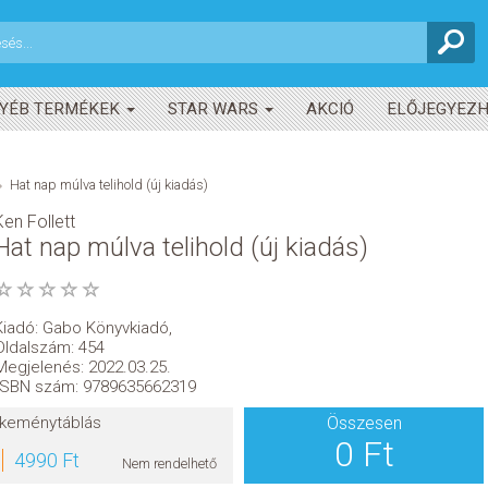
YÉB TERMÉKEK
STAR WARS
AKCIÓ
ELŐJEGYEZ
Hat nap múlva telihold (új kiadás)
Ken Follett
Hat nap múlva telihold (új kiadás)
Kiadó:
Gabo Könyvkiadó
,
Oldalszám: 454
Megjelenés: 2022.03.25.
ISBN szám: 9789635662319
keménytáblás
Összesen
0 Ft
4990 Ft
Nem rendelhető