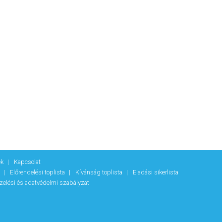
ek
Kapcsolat
k
Előrendelési toplista
Kívánság toplista
Eladási sikerlista
zelési és adatvédelmi szabályzat