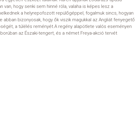
n van, hogy senki sem hinné róla, valaha is képes lesz a
melkednek a helyrepofozott repülőgéppel, fogalmuk sincs, hogyan
 de abban bizonyosak, hogy ők viszik magukkal az Angliát fenyegető
tőségét, a túlélés reményét.A regény alapötlete valós eseményen
ágháborúban az Északi-tengert, és a német Freya-akció tervét