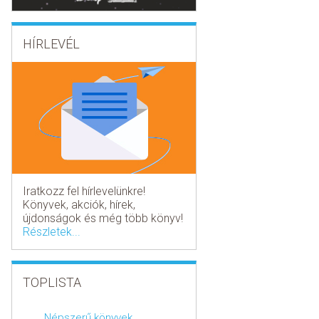
HÍRLEVÉL
Iratkozz fel hírlevelünkre!
Könyvek, akciók, hírek,
újdonságok és még több könyv!
Részletek...
TOPLISTA
Népszerű könyvek