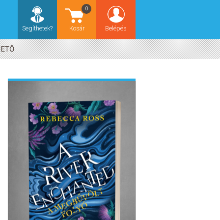
0
Segíthetek?
Kosár
Belépés
HETŐ