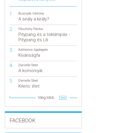
Bosnyák Viktória
A sirály a király?
Pásztohy Panka
Pitypang és a töklámpás -
Pitypang és Lili
Katherine Applegate
Kívánságfa
Danielle Steel
A komornyik
Danielle Steel
Kilenc élet
Még több
FACEBOOK