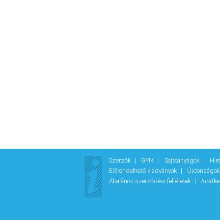
Szerzők
GYIK
Sajtóanyagok
Hír
Előrendelhető kiadványok
Újdonságo
Általános szerződési feltételek
Adatke