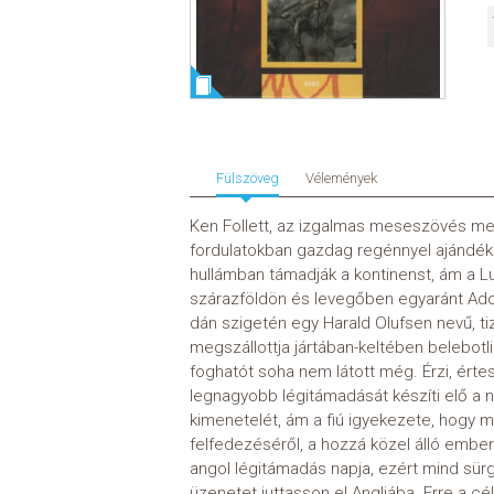
Fülszöveg
Vélemények
Ken Follett, az izgalmas meseszövés meste
fordulatokban gazdag regénnyel ajándéko
hullámban támadják a kontinenst, ám a L
szárazföldön és levegőben egyaránt Adolf
dán szigetén egy Harald Olufsen nevű, t
megszállottja jártában-keltében belebot
foghatót soha nem látott még. Érzi, értesí
legnagyobb légitámadását készíti elő a 
kimenetelét, ám a fiú igyekezete, hogy m
felfedezéséről, a hozzá közel álló ember
angol légitámadás napja, ezért mind sürg
üzenetet juttasson el Angliába. Erre a cé