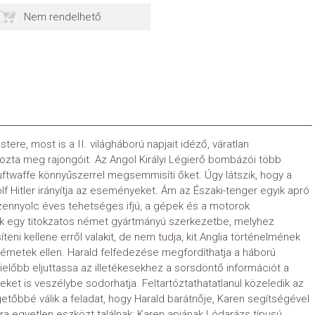
Nem rendelhető
re, most is a II. világháború napjait idéző, váratlan
zta meg rajongóit. Az Angol Királyi Légierő bombázói több
uftwaffe könnyűszerrel megsemmisíti őket. Úgy látszik, hogy a
 Hitler irányítja az eseményeket. Ám az Északi-tenger egyik apró
izennyolc éves tehetséges ifjú, a gépek és a motorok
lik egy titokzatos német gyártmányú szerkezetbe, melyhez
teni kellene erről valakit, de nem tudja, kit.Anglia történelmének
németek ellen. Harald felfedezése megfordíthatja a háború
ielőbb eljuttassa az illetékesekhez a sorsdöntő információt a
eket is veszélybe sodorhatja. Feltartóztathatatlanul közeledik az
etőbbé válik a feladat, hogy Harald barátnője, Karen segítségével
lra egyetlen eszközt találnak: Karen apjának Lódarázs típusú