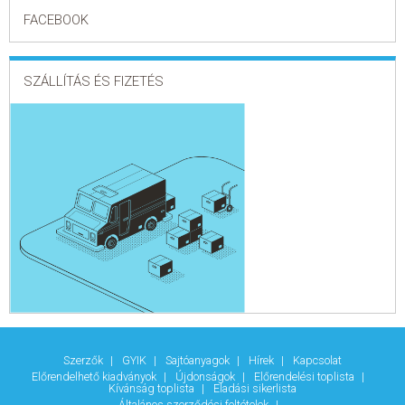
FACEBOOK
SZÁLLÍTÁS ÉS FIZETÉS
Szerzők
GYIK
Sajtóanyagok
Hírek
Kapcsolat
Előrendelhető kiadványok
Újdonságok
Előrendelési toplista
Kívánság toplista
Eladási sikerlista
Általános szerződési feltételek