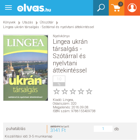
0
Toggle
BEJELENTKEZÉS
navigation
Könyvek
Utazás
Útiszótár
KÖNYVEK
Lingea ukrán társalgás - Szótárral és nyelvtani áttekintéssel
Nyelvkönyv
E-KÖNYVEK
Lingea ukrán
társalgás -
Szótárral és
EGYÉB TERMÉKEK
nyelvtani
áttekintéssel
STAR WARS
10
%
AKCIÓ
Kiadó:
Lingea
,
ELŐJEGYEZHETŐ
Oldalszám: 320
Megjelenés: 2016.09.08.
ISBN szám: 9786155409738
NÉPSZERŰ KÖNYVEK
3490 Ft
helyett
puhatáblás
db
3141 Ft
SEGÍTHETEK?
Kiszállítási idő: 3-5 munkanap