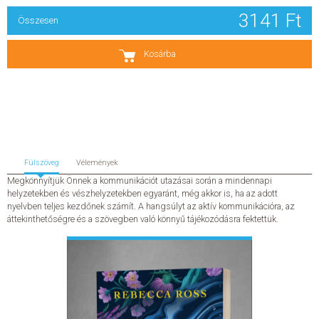
3141 Ft
Összesen
SZERZŐK
Kosárba
GYIK
SAJTÓANYAGOK
HÍREK
Fülszöveg
Vélemények
KAPCSOLAT
Megkönnyítjük Önnek a kommunikációt utazásai során a mindennapi
helyzetekben és vészhelyzetekben egyaránt, még akkor is, ha az adott
nyelvben teljes kezdőnek számít. A hangsúlyt az aktív kommunikációra, az
ELŐRENDELHETŐ KIADVÁNYOK
áttekinthetőségre és a szövegben való könnyű tájékozódásra fektettük.
ÚJDONSÁGOK
ELŐRENDELÉSI TOPLISTA
KÍVÁNSÁG TOPLISTA