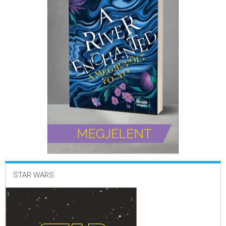
ELADÁSI SIKERLISTA
ÁLTALÁNOS SZERZŐDÉSI FELTÉTELEK
ADATKEZELÉSI ÉS ADATVÉDELMI SZABÁLYZAT
STAR WARS