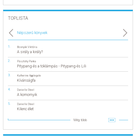
TOPLISTA
Népszerű könyvek
Bosnyák Viktória
A sirály a király?
Pásztohy Panka
Pitypang és a töklámpás - Pitypang és Lili
Katherine Applegate
Kívánságfa
Danielle Steel
A komornyik
Danielle Steel
Kilenc élet
Még több