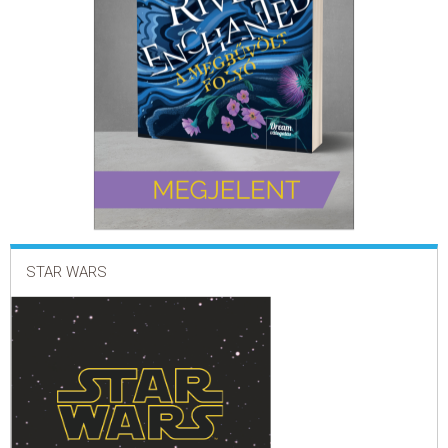
ELADÁSI SIKERLISTA
ÁLTALÁNOS SZERZŐDÉSI FELTÉTELEK
ADATKEZELÉSI ÉS ADATVÉDELMI SZABÁLYZAT
STAR WARS