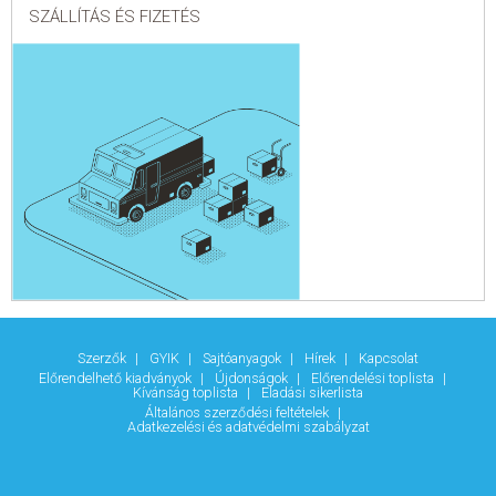
SZÁLLÍTÁS ÉS FIZETÉS
Szerzők
GYIK
Sajtóanyagok
Hírek
Kapcsolat
Előrendelhető kiadványok
Újdonságok
Előrendelési toplista
Kívánság toplista
Eladási sikerlista
Általános szerződési feltételek
Adatkezelési és adatvédelmi szabályzat