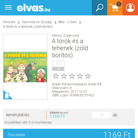
0
Toggle
BEJELENTKEZÉS
navigation
Könyvek
Gyermek és ifjúsági
Bébi - 2 éves
KÖNYVEK
A török és a tehenek (zöld borítós)
Móricz Zsigmond
E-KÖNYVEK
A török és a
tehenek (zöld
borítós)
EGYÉB TERMÉKEK
10
%
STAR WARS
Kiadó:
Könyvmolyképző Kiadó Kft.
,
AKCIÓ
Oldalszám: 8
Megjelenés: 2017.12.07.
ISBN szám: 9789633737422
ELŐJEGYEZHETŐ
1299 Ft
helyett
keménytáblás
db
1169 Ft
NÉPSZERŰ KÖNYVEK
Kiszállítási idő: 3-5 munkanap
1169 Ft
SEGÍTHETEK?
Összesen