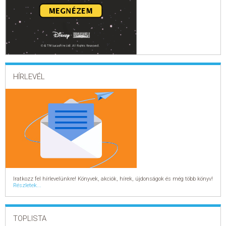
HÍRLEVÉL
Iratkozz fel hírlevelünkre! Könyvek, akciók, hírek, újdonságok és még több könyv!
Részletek...
TOPLISTA