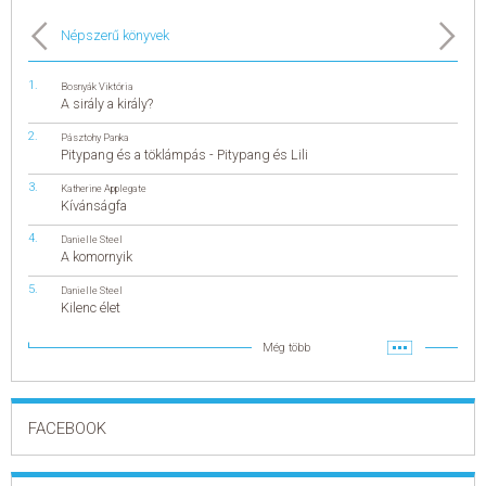
Népszerű könyvek
Bosnyák Viktória
A sirály a király?
Pásztohy Panka
Pitypang és a töklámpás - Pitypang és Lili
Katherine Applegate
Kívánságfa
Danielle Steel
A komornyik
Danielle Steel
Kilenc élet
Még több
FACEBOOK