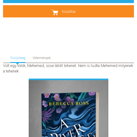
SZERZŐK
Kosárba
GYIK
SAJTÓANYAGOK
HÍREK
Fülszöveg
Vélemények
Volt egy török, Mehemed, sose látott tehenet. Nem is tudta Mehemed milyenek
a tehenek.
KAPCSOLAT
ELŐRENDELHETŐ KIADVÁNYOK
ÚJDONSÁGOK
ELŐRENDELÉSI TOPLISTA
KÍVÁNSÁG TOPLISTA