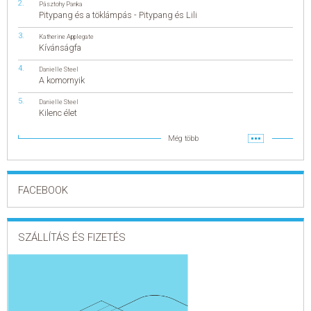
Pásztohy Panka
Pitypang és a töklámpás - Pitypang és Lili
Katherine Applegate
Kívánságfa
Danielle Steel
A komornyik
Danielle Steel
Kilenc élet
Még több
FACEBOOK
SZÁLLÍTÁS ÉS FIZETÉS