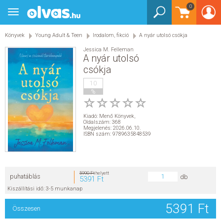
0
Toggle
BEJELENTKEZÉS
navigation
Könyvek
Young Adult & Teen
Irodalom, fikció
A nyár utolsó csókja
KÖNYVEK
Jessica M. Felleman
A nyár utolsó
E-KÖNYVEK
csókja
10
EGYÉB TERMÉKEK
%
STAR WARS
Kiadó:
Menő Könyvek
,
Oldalszám: 368
Megjelenés: 2026.06.10.
ISBN szám: 9789635848539
AKCIÓ
ELŐJEGYEZHETŐ
5990 Ft
helyett
puhatáblás
db
5391 Ft
NÉPSZERŰ KÖNYVEK
Kiszállítási idő: 3-5 munkanap
5391 Ft
Összesen
SEGÍTHETEK?