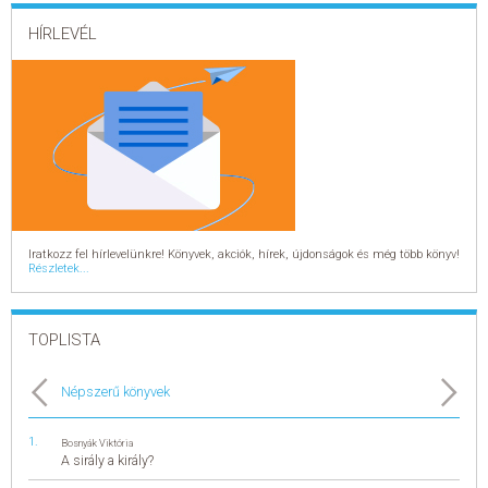
HÍRLEVÉL
Iratkozz fel hírlevelünkre! Könyvek, akciók, hírek, újdonságok és még több könyv!
Részletek...
TOPLISTA
Népszerű könyvek
Bosnyák Viktória
A sirály a király?