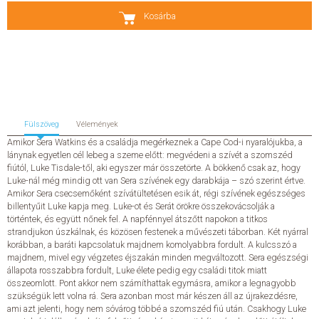
Kosárba
SZERZŐK
GYIK
SAJTÓANYAGOK
Fülszöveg
Vélemények
HÍREK
Amikor Sera Watkins és a családja megérkeznek a Cape Cod-i nyaralójukba, a
lánynak egyetlen cél lebeg a szeme előtt: megvédeni a szívét a szomszéd
fiútól, Luke Tisdale-től, aki egyszer már összetörte. A bökkenő csak az, hogy
KAPCSOLAT
Luke-nál még mindig ott van Sera szívének egy darabkája – szó szerint értve.
Amikor Sera csecsemőként szívátültetésen esik át, régi szívének egészséges
billentyűit Luke kapja meg. Luke-ot és Serát örökre összekovácsolják a
ELŐRENDELHETŐ KIADVÁNYOK
történtek, és együtt nőnek fel. A napfénnyel átszőtt napokon a titkos
strandjukon úszkálnak, és közösen festenek a művészeti táborban. Két nyárral
ÚJDONSÁGOK
korábban, a baráti kapcsolatuk majdnem komolyabbra fordult. A kulcsszó a
majdnem, mivel egy végzetes éjszakán minden megváltozott. Sera egészségi
állapota rosszabbra fordult, Luke élete pedig egy családi titok miatt
ELŐRENDELÉSI TOPLISTA
összeomlott. Pont akkor nem számíthattak egymásra, amikor a legnagyobb
szükségük lett volna rá. Sera azonban most már készen áll az újrakezdésre,
ami azt jelenti, hogy nem sóvárog többé a szomszéd fiú után. Csakhogy Luke
KÍVÁNSÁG TOPLISTA