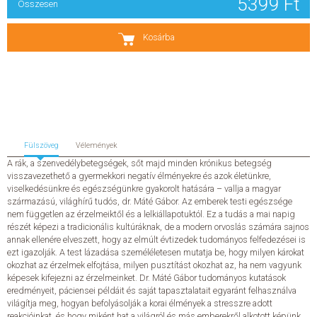
5399 Ft
Összesen
SZERZŐK
Kosárba
GYIK
SAJTÓANYAGOK
HÍREK
Fülszöveg
Vélemények
A rák, a szenvedélybetegségek, sőt majd minden krónikus betegség
KAPCSOLAT
visszavezethető a gyermekkori negatív élményekre és azok életünkre,
viselkedésünkre és egészségünkre gyakorolt hatására – vallja a magyar
származású, világhírű tudós, dr. Máté Gábor. Az emberek testi egészsége
ELŐRENDELHETŐ KIADVÁNYOK
nem független az érzelmeiktől és a lelkiállapotuktól. Ez a tudás a mai napig
részét képezi a tradicionális kultúráknak, de a modern orvoslás számára sajnos
annak ellenére elveszett, hogy az elmúlt évtizedek tudományos felfedezései is
ÚJDONSÁGOK
ezt igazolják. A test lázadása személéletesen mutatja be, hogy milyen károkat
okozhat az érzelmek elfojtása, milyen pusztítást okozhat az, ha nem vagyunk
ELŐRENDELÉSI TOPLISTA
képesek kifejezni az érzelmeinket. Dr. Máté Gábor tudományos kutatások
eredményeit, páciensei példáit és saját tapasztalatait egyaránt felhasználva
világítja meg, hogyan befolyásolják a korai élmények a stresszre adott
KÍVÁNSÁG TOPLISTA
reakcióinkat, és hogy miként hat a világról és más emberekről alkotott képünk