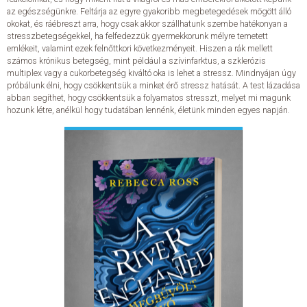
az egészségünkre. Feltárja az egyre gyakoribb megbetegedések mögött álló
okokat, és ráébreszt arra, hogy csak akkor szállhatunk szembe hatékonyan a
ELADÁSI SIKERLISTA
stresszbetegségekkel, ha felfedezzük gyermekkorunk mélyre temetett
emlékeit, valamint ezek felnőttkori következményeit. Hiszen a rák mellett
számos krónikus betegség, mint például a szívinfarktus, a szklerózis
ÁLTALÁNOS SZERZŐDÉSI FELTÉTELEK
multiplex vagy a cukorbetegség kiváltó oka is lehet a stressz. Mindnyájan úgy
próbálunk élni, hogy csökkentsük a minket érő stressz hatását. A test lázadása
abban segíthet, hogy csökkentsük a folyamatos stresszt, melyet mi magunk
ADATKEZELÉSI ÉS ADATVÉDELMI SZABÁLYZAT
hozunk létre, anélkül hogy tudatában lennénk, életünk minden egyes napján.