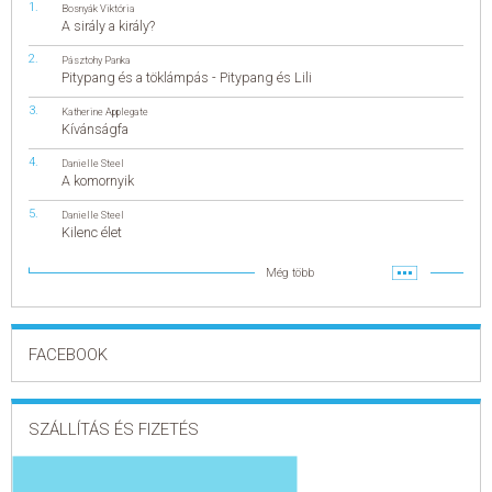
Bosnyák Viktória
A sirály a király?
Pásztohy Panka
Pitypang és a töklámpás - Pitypang és Lili
Katherine Applegate
Kívánságfa
Danielle Steel
A komornyik
Danielle Steel
Kilenc élet
Még több
FACEBOOK
SZÁLLÍTÁS ÉS FIZETÉS