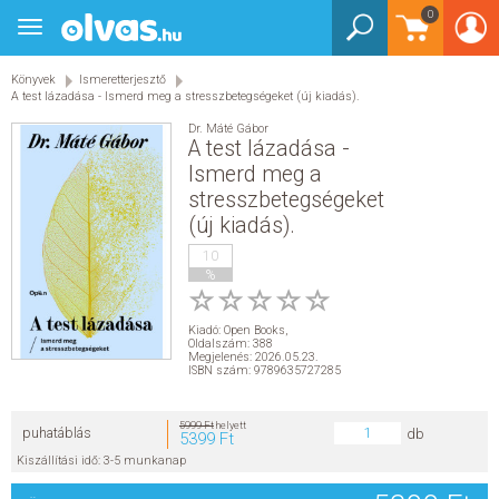
0
Toggle
BEJELENTKEZÉS
navigation
Könyvek
Ismeretterjesztő
KÖNYVEK
A test lázadása - Ismerd meg a stresszbetegségeket (új kiadás).
Dr. Máté Gábor
E-KÖNYVEK
A test lázadása -
Ismerd meg a
stresszbetegségeket
EGYÉB TERMÉKEK
(új kiadás).
STAR WARS
10
%
AKCIÓ
Kiadó:
Open Books
,
Oldalszám: 388
Megjelenés: 2026.05.23.
ELŐJEGYEZHETŐ
ISBN szám: 9789635727285
NÉPSZERŰ KÖNYVEK
5999 Ft
helyett
puhatáblás
db
5399 Ft
Kiszállítási idő: 3-5 munkanap
SEGÍTHETEK?