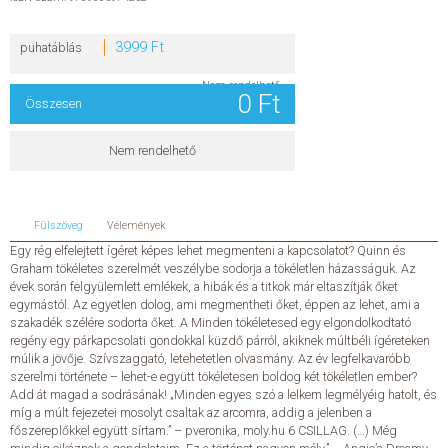
Színezők
Nyírd ki-sorozat
Felnőtteknek
3999 Ft
Young Adult & Teen
puhatáblás
Young Adult & Teen
Fantasy
Nem rendelhető
Szerelem
0 Ft
Összesen
Irodalom, fikció
Humor, képregény
Klasszikus
Sci-fi, disztópia
Nem rendelhető
További címek
Thriller, krimi, horror
Irodalom & fikció
Irodalom & fikció
Szórakoztató irodalom
Fülszöveg
Vélemények
Szépirodalom
Akció és kaland
Egy rég elfelejtett ígéret képes lehet megmenteni a kapcsolatot? Quinn és
Klasszikus
Graham tökéletes szerelmét veszélybe sodorja a tökéletlen házasságuk. Az
Kortárs
évek során felgyülemlett emlékek, a hibák és a titkok már eltaszítják őket
Történelem
További címek
egymástól. Az egyetlen dolog, ami megmentheti őket, éppen az lehet, ami a
Életrajzok
szakadék szélére sodorta őket. A Minden tökéletesed egy elgondolkodtató
Romantikus
Romantikus
regény egy párkapcsolati gondokkal küzdő párról, akiknek múltbéli ígéreteken
múlik a jövője. Szívszaggató, letehetetlen olvasmány. Az év legfelkavaróbb
Romantikus
Erotika
szerelmi története – lehet-e együtt tökéletesen boldog két tökéletlen ember?
New adult
Add át magad a sodrásának! „Minden egyes szó a lelkem legmélyéig hatolt, és
Történelmi
míg a múlt fejezetei mosolyt csaltak az arcomra, addig a jelenben a
Thriller, horror
Thriller, horror
főszereplőkkel együtt sírtam.” – pveronika, moly.hu 6 CSILLAG. (…) Még