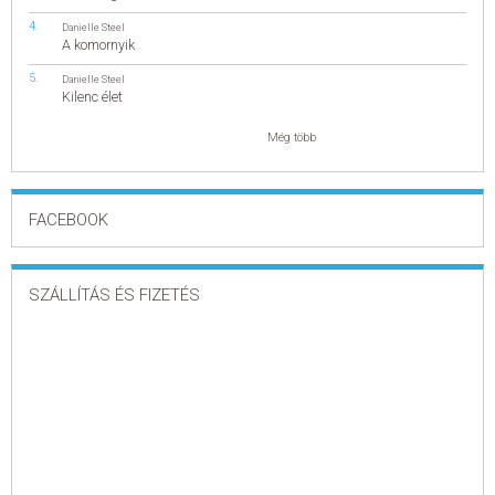
További címek
Vallás
Danielle Steel
Gasztronómia
A komornyik
Gasztronómia
Desszertek
Danielle Steel
Szakácskönyvek
Kilenc élet
Italok, koktélok
További címek
Hobbi
Még több
Hobbi
Hobbi
Kert, növény
Otthon, lakás, háztartás
FACEBOOK
Szabadidő
Állatok
Barkácsolás
Egyéb
E-könyvek
E-könyvek
SZÁLLÍTÁS ÉS FIZETÉS
Gyermek és ifjúsági
Gyermek és ifjúsági
3-5 éves
6-8 éves
9-12 éves
Young Adult & Teen
Young Adult & Teen
Fantasy
Szerelem
Irodalom, fikció
Klasszikus