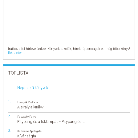
Studio tankönyvcsalád
Unterwegs tankönyvcsalád
Weitblick tankönyvcsalád
Olasz nyelv
Spanyol nyelv
Szókártyák
Grimm szótárak
Grimm szótárak
Zsebszótár
Kisszótárak
Képes szótárak
Iratkozz fel hírlevelünkre! Könyvek, akciók, hírek, újdonságok és még több könyv!
Gyerekszótárak
Részletek...
Tanulószótárak
Kéziszótárak
Munkahelyi szótárak
Általános gazdasági szótárak
Szótárak nyelvtanulóknak
TOPLISTA
Gasztronómiai szakszótárak
Szótárhasználati munkafüzetek
Anyanyelvi szótárak
Család, gyermeknevelés
Népszerű könyvek
Család, gyermeknevelés
Babanapló
Család
Bosnyák Viktória
Gyermeknevelés
A sirály a király?
Párkapcsolat
Ezotéria, vallások
Pásztohy Panka
Ezotéria, vallások
Pitypang és a töklámpás - Pitypang és Lili
Asztrológia
Spiritualitás
Katherine Applegate
Mágia
Kívánságfa
Meditáció