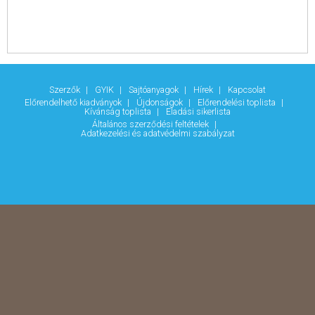
Sci-fi, disztópia
Thriller, krimi, horror
Irodalom & fikció
Irodalom & fikció
Szórakoztató irodalom
Szépirodalom
Költészet
Akció és kaland
Kortárs
Szerzők
GYIK
Sajtóanyagok
Hírek
Kapcsolat
Történelem
További címek
Előrendelhető kiadványok
Újdonságok
Előrendelési toplista
Életrajzok
Kívánság toplista
Eladási sikerlista
Romantikus
Általános szerződési feltételek
Romantikus
Adatkezelési és adatvédelmi szabályzat
Romantikus
Erotika
New Adult
Történelmi
Thriller, krimi, fantasy, sci-fi
Thriller, krimi, fantasy, sci-fi
Thriller
Krimi
Fantasy
Sci-fi
Életmód, egészség
Életmód, egészség
Betegségek
Egészséges életmód
Életvezetés
Fitness
Táplálkozás
Pszichológia