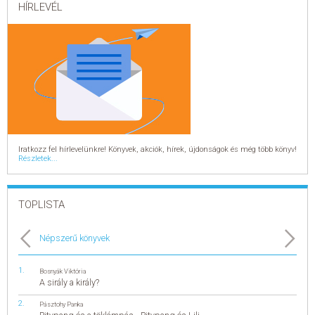
HÍRLEVÉL
Iratkozz fel hírlevelünkre! Könyvek, akciók, hírek, újdonságok és még több könyv!
Részletek...
TOPLISTA
Népszerű könyvek
Bosnyák Viktória
A sirály a király?
Pásztohy Panka