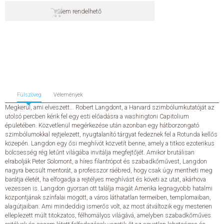
Nem rendelhető
SZERZŐK
GYIK
SAJTÓANYAGOK
HÍREK
Fülszöveg
Vélemények
Megkerül, ami elveszett... Robert Langdont, a Harvard szimbólumkutatóját az
utolsó percben kérik fel egy esti előadásra a washingtoni Capitolium
KAPCSOLAT
épületében. Közvetlenül megérkezése után azonban egy hátborzongató
szimbólumokkal rejtjelezett, nyugtalanító tárgyat fedeznek fel a Rotunda kellős
közepén. Langdon egy ősi meghívót közvetít benne, amely a titkos ezoterikus
ELŐRENDELHETŐ KIADVÁNYOK
bölcsesség rég letűnt világába invitálja megfejtőjét. Amikor brutálisan
elrabolják Peter Solomont, a híres filantrópot és szabadkőművest, Langdon
nagyra becsült mentorát, a professzor ráébred, hogy csak úgy mentheti meg
ÚJDONSÁGOK
barátja életét, ha elfogadja a rejtélyes meghívást és követi az utat, akárhova
vezessen is. Langdon gyorsan ott találja magát Amerika legnagyobb hatalmi
ELŐRENDELÉSI TOPLISTA
központjának színfalai mögött, a város láthatatlan termeiben, templomaiban,
alagútjaiban. Ami mindeddig ismerős volt, az most átváltozik egy mesterien
elleplezett múlt titokzatos, félhomályos világává, amelyben szabadkőműves
KÍVÁNSÁG TOPLISTA