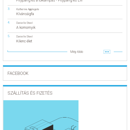
Pitypang és a töklámpás - Pitypang és Lili
Katherine Applegate
Kívánságfa
Danielle Steel
A komornyik
Danielle Steel
Kilenc élet
Még több
FACEBOOK
SZÁLLÍTÁS ÉS FIZETÉS